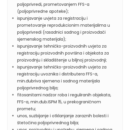
poljoprivredi, prometovanjem FFS-a
(poljoprivredne apoteke);
ispunjavanje uvjeta za registraciju i
prometovanje reprodukcionim materijalima u
poljoprivredi (rasadnici sadnog i proizvođači
sjemenskog materijala);
ispunjavanje tehničko-proizvodnih uvjeta za
registraciju proizvodnih površina i objekata za
proizvodnju i skladištenje u biljnoj proizvodnji;
ispunjavanje tehničko-proizvodnih uvjeta za
registraciju uvoznika i distributera FFS-a,
min.đubriva sjemena i sadnog materijala
poljoprivrednog bilja;
fitosanitarni nadzor roba i reguliranih objekata,
FFS-a, min.đub.ISPM 15, u prekograničnom
prometu;
unos, suzbijanje i otklanjanje zaraznih bolesti i
štetočina poljoprivrednog bilja;
unos, proizvodnju i upotrebu, sjemena i sadnog