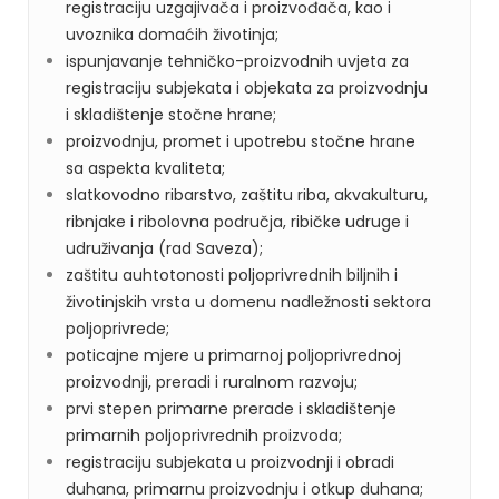
registraciju uzgajivača i proizvođača, kao i
uvoznika domaćih životinja;
ispunjavanje tehničko-proizvodnih uvjeta za
registraciju subjekata i objekata za proizvodnju
i skladištenje stočne hrane;
proizvodnju, promet i upotrebu stočne hrane
sa aspekta kvaliteta;
slatkovodno ribarstvo, zaštitu riba, akvakulturu,
ribnjake i ribolovna područja, ribičke udruge i
udruživanja (rad Saveza);
zaštitu auhtotonosti poljoprivrednih biljnih i
životinjskih vrsta u domenu nadležnosti sektora
poljoprivrede;
poticajne mjere u primarnoj poljoprivrednoj
proizvodnji, preradi i ruralnom razvoju;
prvi stepen primarne prerade i skladištenje
primarnih poljoprivrednih proizvoda;
registraciju subjekata u proizvodnji i obradi
duhana, primarnu proizvodnju i otkup duhana;