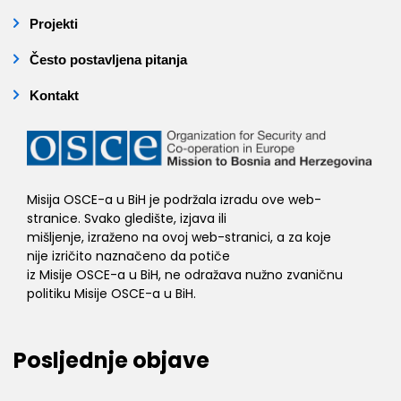
Projekti
Često postavljena pitanja
Kontakt
Misija OSCE-a u BiH je podržala izradu ove web-
stranice. Svako gledište, izjava ili
mišljenje, izraženo na ovoj web-stranici, a za koje
nije izričito naznačeno da potiče
iz Misije OSCE-a u BiH, ne odražava nužno zvaničnu
politiku Misije OSCE-a u BiH.
Posljednje objave