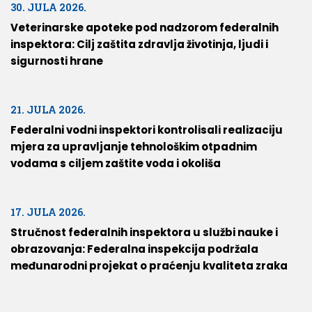
30. JULA 2026.
Veterinarske apoteke pod nadzorom federalnih
inspektora: Cilj zaštita zdravlja životinja, ljudi i
sigurnosti hrane
21. JULA 2026.
Federalni vodni inspektori kontrolisali realizaciju
mjera za upravljanje tehnološkim otpadnim
vodama s ciljem zaštite voda i okoliša
17. JULA 2026.
Stručnost federalnih inspektora u službi nauke i
obrazovanja: Federalna inspekcija podržala
međunarodni projekat o praćenju kvaliteta zraka