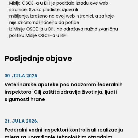
Misija OSCE-a u BiH je podržala izradu ove web-
stranice. Svako gledište, izjava ili
mišljenje, izraženo na ovoj web-stranici, a za koje
nije izričito naznačeno da potiče
iz Misije OSCE-a u BiH, ne odražava nužno zvaničnu
politiku Misije OSCE-a u BiH.
Posljednje objave
30. JULA 2026.
Veterinarske apoteke pod nadzorom federalnih
inspektora: Cilj zaštita zdravlja životinja, ljudi i
sigurnosti hrane
21. JULA 2026.
Federalni vodni inspektori kontrolisali realizaciju
mjera za upravljanje tehnološkim otpadnim