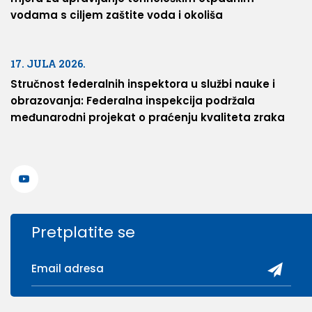
vodama s ciljem zaštite voda i okoliša
17. JULA 2026.
Stručnost federalnih inspektora u službi nauke i
obrazovanja: Federalna inspekcija podržala
međunarodni projekat o praćenju kvaliteta zraka
Pretplatite se