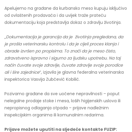
Apelujemo na građane da kurbansko meso kupuju isključivo
od ovlaštenih prodavača i da uvijek traže prateću
dokumentaciju koja predstavlja dokaz o zdravlju životinja.
„
Dokumentacija je garancija da je životinja pregledana, da
je prošla veterinarsku kontrolu i da je cijeli proces klanja i
obrade izvršen po propisima. To znači da je meso čisto,
zdravstveno ispravno i sigurno za ljudsku upotrebu. Na taj
način čuvate svoje zdravlje, čuvate zdravlje svoje porodice
ali i šire zajednice
“, izjavila je glavna federalna veterinarska
inspektorica Vasvija Zubčević Kobilić.
Pozivamo građane da sve uočene nepravilnosti – poput
nelegalne prodaje stoke i mesa, loših higijenskih uslova ili
nepropisnog odlaganja otpada – prijave nadležnim
inspekcijskim organima ili komunalnim redarima.
Prijave možete uputiti na sljedeće kontakte FUZIP: