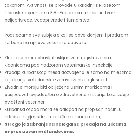
zakonom. Aktivnosti se provode u saradnji s Rijasetom
Islamske zajednice u BiH i Federalnim ministarstvom
poljoprivrede, vodoprivrede i šumarstva.
Podsjećamo sve subjekte koji se bave klanjem i prodajom
kurbana na njihove zakonske obaveze:
Klanje se mora obavljati isključivo u registrovanim
klaonicama pod nadzorom veterinarske inspekcije;
Prodaja kurbanskog mesa dozvoljena je samo na mjestima
koja imaju veterinarsko-zdravstvenu saglasnost;
Životinje moraju biti obilježene ušnim markicama i
posjedovati svjedodžbu o zdravstvenom stanju koju izdaje
ovlašteni veterinar;
Kurbanski otpad mora se odlagati na propisan način, u
skladu s higijenskim i ekološkim standardima;
Strogo je zabranjena nelegalna prodaja na ulicama i
improvizovanim štandovima.