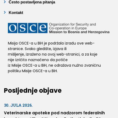
Često postavljena pitanja
Kontakt
Misija OSCE-a u BiH je podržala izradu ove web-
stranice. Svako gledište, izjava ili
mišljenje, izraženo na ovoj web-stranici, a za koje
nije izričito naznačeno da potiče
iz Misije OSCE-a u BiH, ne odražava nužno zvaničnu
politiku Misije OSCE-a u BiH.
Posljednje objave
30. JULA 2026.
Veterinarske apoteke pod nadzorom federalnih