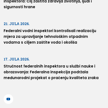
inspektora: Cilj zaštita zdravlja životinja, ljudi i
sigurnosti hrane
21. JULA 2026.
Federalni vodni inspektori kontrolisali realizaciju
mjera za upravljanje tehnološkim otpadnim
vodama s ciljem zaštite voda i okoliša
17. JULA 2026.
Stručnost federalnih inspektora u službi nauke i
obrazovanja: Federalna inspekcija podržala
međunarodni projekat o praćenju kvaliteta zraka