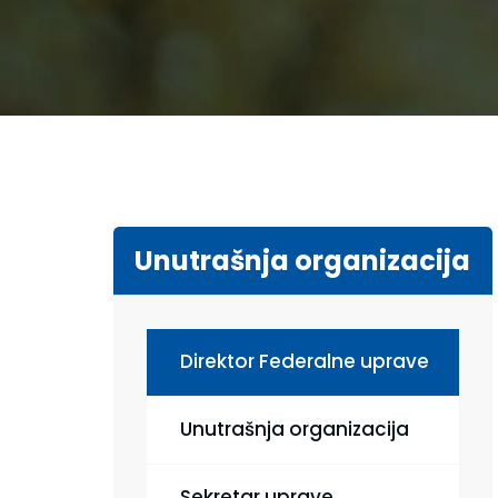
Unutrašnja organizacija
Direktor Federalne uprave
Unutrašnja organizacija
Sekretar uprave