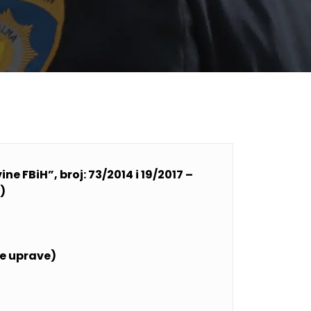
ne FBiH”, broj:
73/2014 i 19/2017 –
)
ne uprave)