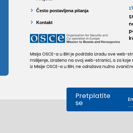
1
Često postavljena pitanja
S
Kontakt
n
p
k
Misija OSCE-a u BiH je podržala izradu ove web-stran
mišljenje, izraženo na ovoj web-stranici, a za koje
iz Misije OSCE-a u BiH, ne odražava nužno zvaničnu
Pretplatite
se