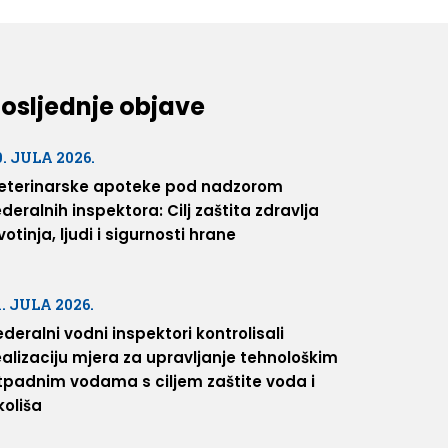
osljednje objave
0. JULA 2026.
eterinarske apoteke pod nadzorom
ederalnih inspektora: Cilj zaštita zdravlja
ivotinja, ljudi i sigurnosti hrane
1. JULA 2026.
ederalni vodni inspektori kontrolisali
ealizaciju mjera za upravljanje tehnološkim
tpadnim vodama s ciljem zaštite voda i
koliša