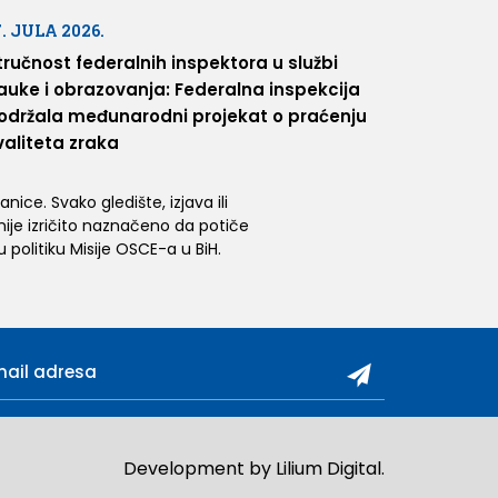
7. JULA 2026.
tručnost federalnih inspektora u službi
auke i obrazovanja: Federalna inspekcija
održala međunarodni projekat o praćenju
valiteta zraka
ice. Svako gledište, izjava ili
 nije izričito naznačeno da potiče
 politiku Misije OSCE-a u BiH.
Development by
Lilium Digital
.