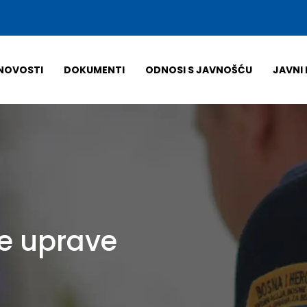
NOVOSTI
DOKUMENTI
ODNOSI S JAVNOŠĆU
JAVNI 
ne uprave