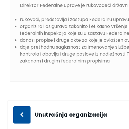
Direktor Federalne uprave je rukovodeći državni s
rukovodi, predstavlja i zastupa Federalnu upravu
organizira i osigurava zakonito i efikasno vršenje
federalnih inspekcija koje su u sastavu Federaln
donosi propise i druge akte za koje je ovlašten 
daje prethodnu saglasnost za imenovanje služben
kontrola i obavlja i druge poslove iz nadležnosti
zakonom i drugim federalnim propisima.
Unutrašnja organizacija