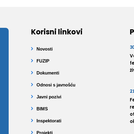
Korisni linkovi
P
3
Novosti
V
FUZIP
f
ž
Dokumenti
Odnosi s javnošću
2
Javni pozivi
F
r
BIMS
o
Inspektorati
o
Projekti