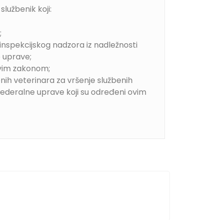
lužbenik koji:
;
 inspekcijskog nadzora iz nadležnosti
e uprave;
ovim zakonom;
ih veterinara za vršenje službenih
 Federalne uprave koji su određeni ovim