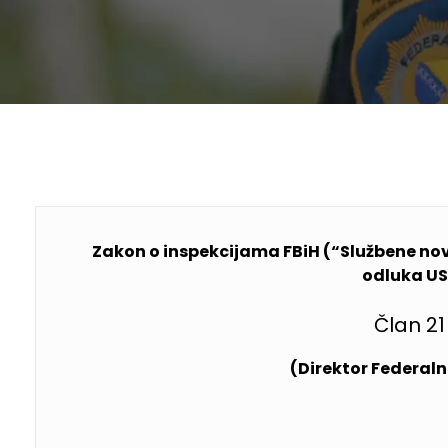
Zakon o inspekcijama FBiH (“Službene novi
odluka US
Član 21
(Direktor Federal