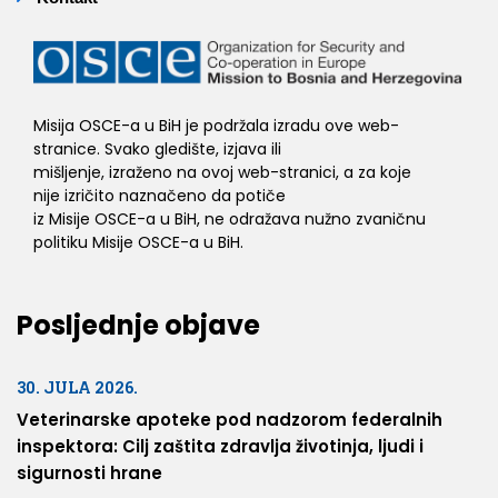
Misija OSCE-a u BiH je podržala izradu ove web-
stranice. Svako gledište, izjava ili
mišljenje, izraženo na ovoj web-stranici, a za koje
nije izričito naznačeno da potiče
iz Misije OSCE-a u BiH, ne odražava nužno zvaničnu
politiku Misije OSCE-a u BiH.
Posljednje objave
30. JULA 2026.
Veterinarske apoteke pod nadzorom federalnih
inspektora: Cilj zaštita zdravlja životinja, ljudi i
sigurnosti hrane