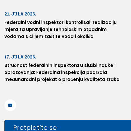
21. JULA 2026.
Federalni vodni inspektori kontrolisali realizaciju
mjera za upravljanje tehnološkim otpadnim
vodama s ciljem zaštite voda i okoliša
17. JULA 2026.
Stručnost federalnih inspektora u službi nauke i
obrazovanja: Federalna inspekcija podržala
međunarodni projekat o praćenju kvaliteta zraka
Pretplatite se