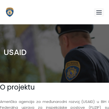
USAID
O projektu
Američka agencija za međunarodni razvoj (USAID) u BiH i
Federalna uprava za inspekcijske poslove (FUZIP) su