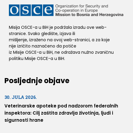
Misija OSCE-a u BiH je podržala izradu ove web-
stranice. Svako gledište, izjava ili
mišljenje, izraženo na ovoj web-stranici, a za koje
nije izričito naznačeno da potiče
iz Misije OSCE-a u BiH, ne odražava nužno zvaničnu
politiku Misije OSCE-a u BiH.
Posljednje objave
30. JULA 2026.
Veterinarske apoteke pod nadzorom federalnih
inspektora: Cilj zaštita zdravlja životinja, ljudi i
sigurnosti hrane