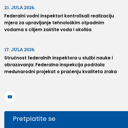
21. JULA 2026.
Federalni vodni inspektori kontrolisali realizaciju
mjera za upravljanje tehnološkim otpadnim
vodama s ciljem zaštite voda i okoliša
17. JULA 2026.
Stručnost federalnih inspektora u službi nauke i
obrazovanja: Federalna inspekcija podržala
međunarodni projekat o praćenju kvaliteta zraka
Pretplatite se