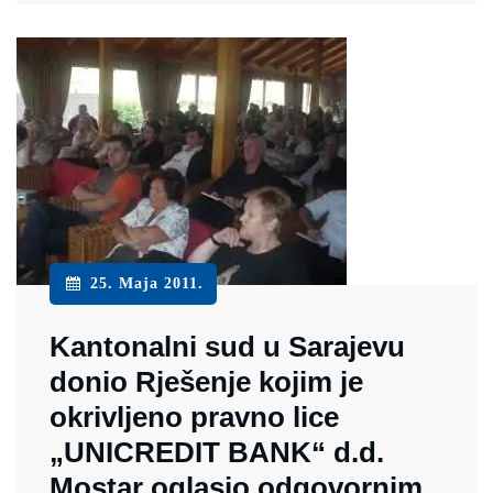
25. Maja 2011.
Kantonalni sud u Sarajevu
donio Rješenje kojim je
okrivljeno pravno lice
„UNICREDIT BANK“ d.d.
Mostar oglasio odgovornim