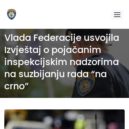
Vlada Federacije usvojila
Izvještaj o pojačanim
inspekcijskim nadzorima
na suzbijanju rada “na
crno”