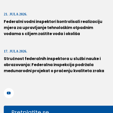
21. JULA 2026.
Federalni vodni inspektori kontrolisali realizaciju
mjera za upravljanje tehnološkim otpadnim
vodama s ciljem zaštite voda i okoliša
17. JULA 2026.
Stručnost federalnih inspektora u službi nauke i
obrazovanja: Federalna inspekcija podržala
međunarodni projekat o praćenju kvaliteta zraka
Pretplatite se