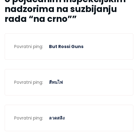
nadzorima na suzbijanju
rada “na crno”
”
Povratni ping:
But Rossi Guns
Povratni ping:
สีทนไฟ
Povratni ping:
ลวดสลิง