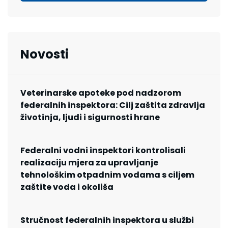
Novosti
Veterinarske apoteke pod nadzorom
federalnih inspektora: Cilj zaštita zdravlja
životinja, ljudi i sigurnosti hrane
Federalni vodni inspektori kontrolisali
realizaciju mjera za upravljanje
tehnološkim otpadnim vodama s ciljem
zaštite voda i okoliša
Stručnost federalnih inspektora u službi