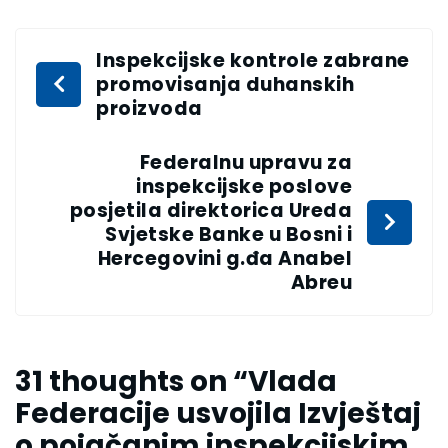
Inspekcijske kontrole zabrane
promovisanja duhanskih
proizvoda
Federalnu upravu za
inspekcijske poslove
posjetila direktorica Ureda
Svjetske Banke u Bosni i
Hercegovini g.đa Anabel
Abreu
31 thoughts on “
Vlada
Federacije usvojila Izvještaj
o pojačanim inspekcijskim