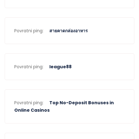
Povratni ping:
สายคาดกล่องอาหาร
Povratni ping:
league88
Povratni ping:
Top No-Deposit Bonuses in
Online Casinos