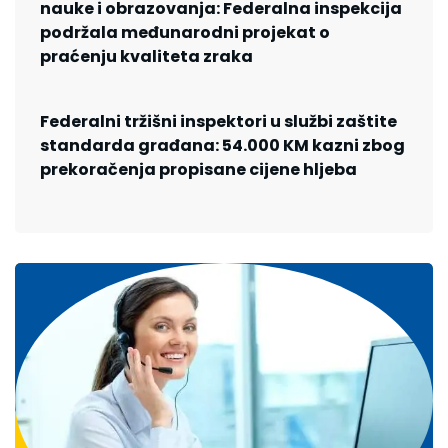
nauke i obrazovanja: Federalna inspekcija
podržala međunarodni projekat o
praćenju kvaliteta zraka
Federalni tržišni inspektori u službi zaštite
standarda građana: 54.000 KM kazni zbog
prekoračenja propisane cijene hljeba