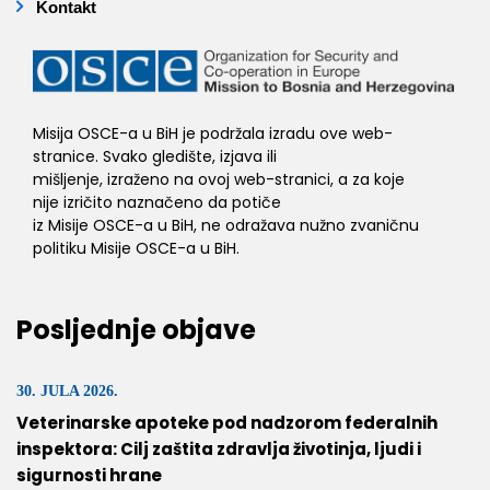
Kontakt
Misija OSCE-a u BiH je podržala izradu ove web-
stranice. Svako gledište, izjava ili
mišljenje, izraženo na ovoj web-stranici, a za koje
nije izričito naznačeno da potiče
iz Misije OSCE-a u BiH, ne odražava nužno zvaničnu
politiku Misije OSCE-a u BiH.
Posljednje objave
30. JULA 2026.
Veterinarske apoteke pod nadzorom federalnih
inspektora: Cilj zaštita zdravlja životinja, ljudi i
sigurnosti hrane