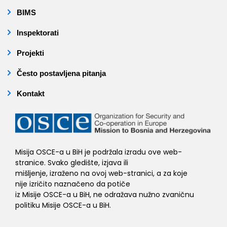
BIMS
Inspektorati
Projekti
Često postavljena pitanja
Kontakt
Misija OSCE-a u BiH je podržala izradu ove web-
stranice. Svako gledište, izjava ili
mišljenje, izraženo na ovoj web-stranici, a za koje
nije izričito naznačeno da potiče
iz Misije OSCE-a u BiH, ne odražava nužno zvaničnu
politiku Misije OSCE-a u BiH.