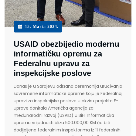
15. Marta 2024.
USAID obezbijedio modernu
informatičku opremu za
Federalnu upravu za
inspekcijske poslove
Danas je u Sarajevu održana ceremonija uručivanja
savremene informatičke opreme koju je Federalnoj
upravi za inspekcijske poslove u okviru projekta E-
uprave donirala Američka agencija za
međunarodni razvoj (USAID) u BiH. Informatička
oprema vrijednosti blizu 500.000,00 KM će biti
dodijeljena federalnim inspektorima iz 11 federalnih