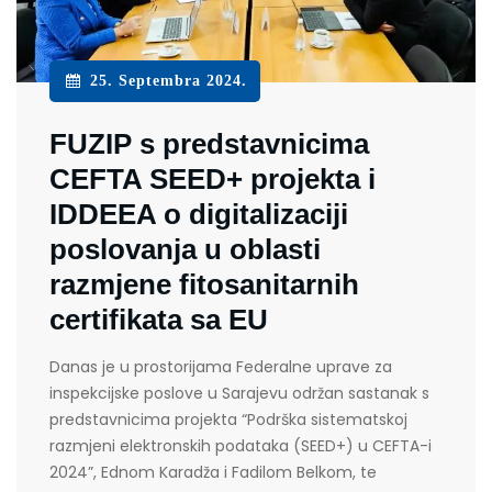
25. Septembra 2024.
FUZIP s predstavnicima
CEFTA SEED+ projekta i
IDDEEA o digitalizaciji
poslovanja u oblasti
razmjene fitosanitarnih
certifikata sa EU
Danas je u prostorijama Federalne uprave za
inspekcijske poslove u Sarajevu održan sastanak s
predstavnicima projekta “Podrška sistematskoj
razmjeni elektronskih podataka (SEED+) u CEFTA-i
2024”, Ednom Karadža i Fadilom Belkom, te