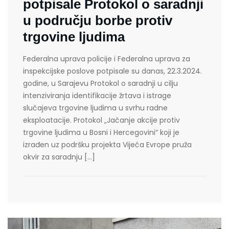
potpisale Protokol o saradnji
u području borbe protiv
trgovine ljudima
Federalna uprava policije i Federalna uprava za
inspekcijske poslove potpisale su danas, 22.3.2024.
godine, u Sarajevu Protokol o saradnji u cilju
intenziviranja identifikacije žrtava i istrage
slučajeva trgovine ljudima u svrhu radne
eksploatacije. Protokol „Jačanje akcije protiv
trgovine ljudima u Bosni i Hercegovini“ koji je
izrađen uz podršku projekta Vijeća Evrope pruža
okvir za saradnju […]