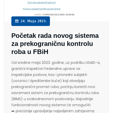
24. Maja 2023.
Početak rada novog sistema
za prekograničnu kontrolu
roba u FBiH
Od sredine maja 2023. godine, uz podršku USAID-a,
granični inspektori Federalne uprave za
inspekcijske poslove, kao i privredni subjekti
(uvoznici i špediterske kuće) koji obavljaju
prekogranični promet roba, počinju koristiti novi
savremeni sistem za prekograničnu kontrolu roba
(BIMS) u svakodnevnom poslovanju. Najvažnije
funkcionalnosti novog sistema će omogućiti:
➡️ preciznije upravljanje najavljenim zahtjevima