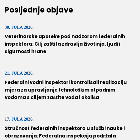
Posljednje objave
30. JULA 2026.
Veterinarske apoteke pod nadzorom federalnih
inspektora: Cilj zaštita zdravlja životinja, ljudi i
sigurnosti hrane
21. JULA 2026.
Federalni vodni inspektori kontrolisali realizaciju
mjera za upravljanje tehnološkim otpadnim
vodama s ciljem zaštite voda i okoliša
17. JULA 2026.
Stručnost federalnih inspektora u službi nauke i
obrazovanja: Federalna inspekcija podržala