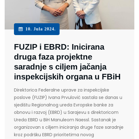
10. Jula 2024.
FUZIP i EBRD: Inicirana
druga faza projektne
saradnje s ciljem jačanja
inspekcijskih organa u FBiH
Direktorica Federalne uprave za inspekcijske
poslove (FUZIP) Ivana Prvulović sastala se danas u
sjedištu Regionalnog ureda Evropske banke za
obnovu i razvoj (EBRD) u Sarajevu s direktoricom
Ureda EBRD u BiH Manuleom Naessl. Sastanak je
organizovan s ciljem iniciranja druge faze saradnje
kroz podršku EBRD prioritetima novog