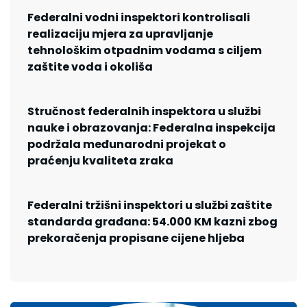
Federalni vodni inspektori kontrolisali
realizaciju mjera za upravljanje
tehnološkim otpadnim vodama s ciljem
zaštite voda i okoliša
Stručnost federalnih inspektora u službi
nauke i obrazovanja: Federalna inspekcija
podržala međunarodni projekat o
praćenju kvaliteta zraka
Federalni tržišni inspektori u službi zaštite
standarda građana: 54.000 KM kazni zbog
prekoračenja propisane cijene hljeba