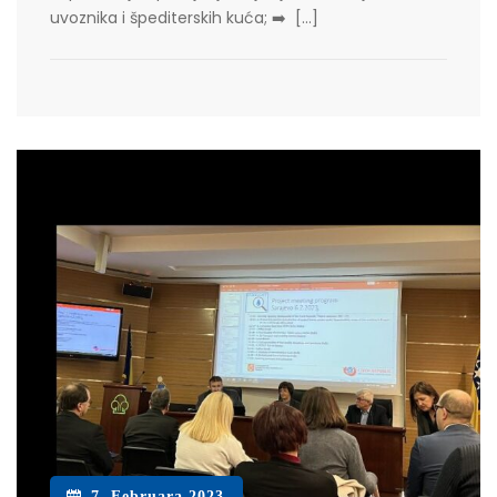
uvoznika i špediterskih kuća; ➡️ […]
7. Februara 2023.