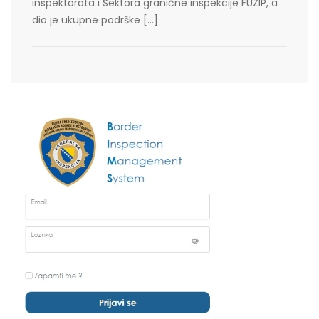
inspektorata i Sektora granične inspekcije FUZIP, a
dio je ukupne podrške […]