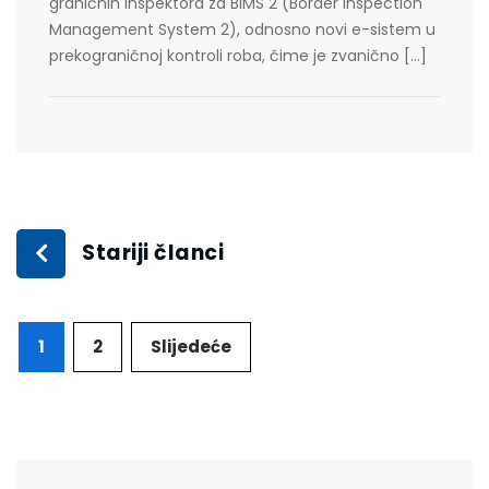
graničnih inspektora za BIMS 2 (Border Inspection
Management System 2), odnosno novi e-sistem u
prekograničnoj kontroli roba, čime je zvanično […]
Stariji članci
1
2
Slijedeće