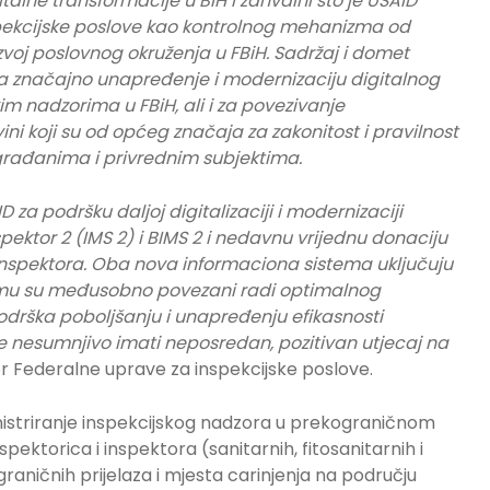
talne transformacije u BiH i zahvalni što je USAID
pekcijske poslove kao kontrolnog mehanizma od
zvoj poslovnog okruženja u FBiH. Sadržaj i domet
za značajno unapređenje i modernizaciju digitalnog
im nadzorima u FBiH, ali i za povezivanje
ni koji su od općeg značaja za zakonitost i pravilnost
 građanima i privrednim subjektima.
 za podršku daljoj digitalizaciji i modernizaciji
pektor 2 (IMS 2) i BIMS 2 i nedavnu vrijednu donaciju
nspektora. Oba nova informaciona sistema uključuju
emu su međusobno povezani radi optimalnog
 podrška poboljšanju i unapređenju efikasnosti
e nesumnjivo imati neposredan, pozitivan utjecaj na
ktor Federalne uprave za inspekcijske poslove.
inistriranje inspekcijskog nadzora u prekograničnom
ektorica i inspektora (sanitarnih, fitosanitarnih i
graničnih prijelaza i mjesta carinjenja na području