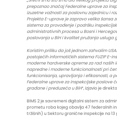
„
Sretni smo što smo dio velikog projekta digi
prepoznao značaj Federalne uprave za ins
izuzetne važnosti za poslovnu zajednicu i ra
Projekta E-uprave je zapravo velika šansa 
sistema za provođenje i podršku inspekcijsk
administrativnih procesa u Bosni i Hercegovi
poslovanja u BiH i kvalitet pružanja usluga
Koristim priliku da još jednom zahvalim USAID
postojećih informatičkih sistema FUZIP E-ins
moderne hardverske opreme za rad naših i
napredne i moderne funkcionalnosti pri č
funkcionisanja, upravljanja i efikasnosti, a
Federalne uprave za inspekcijske poslove ć
građane i preduzeća u BiH
“, izjavio je dire
BIMS 2 je savremeni digitalni sistem za adm
prometu roba kojeg obavlja 47 federalnih insp
tržišnih) u Sektoru granične inspekcije na 13 