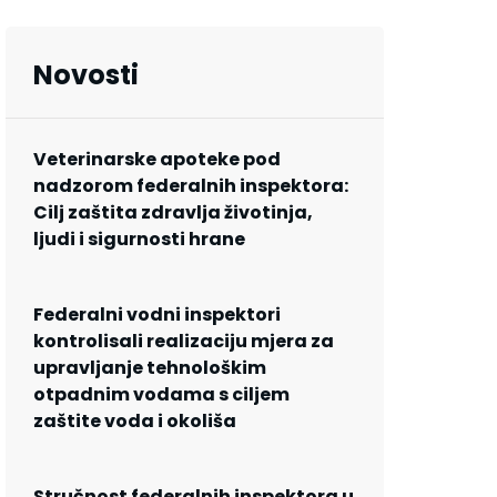
Novosti
Veterinarske apoteke pod
nadzorom federalnih inspektora:
Cilj zaštita zdravlja životinja,
ljudi i sigurnosti hrane
Federalni vodni inspektori
kontrolisali realizaciju mjera za
upravljanje tehnološkim
otpadnim vodama s ciljem
zaštite voda i okoliša
Stručnost federalnih inspektora u