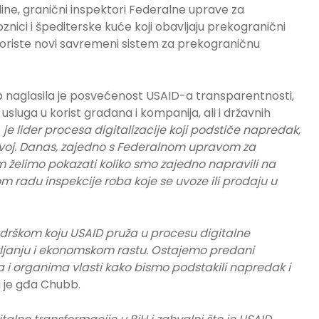
ine, granični inspektori Federalne uprave za
oznici i špediterske kuće koji obavljaju prekogranični
riste novi savremeni sistem za prekograničnu
 naglasila je posvećenost USAID-a transparentnosti,
 usluga u korist građana i kompanija, ali i državnih
je lider procesa digitalizacije koji podstiče napredak,
zvoj. Danas, zajedno s Federalnom upravom za
om želimo pokazati koliko smo zajedno napravili na
m radu inspekcije roba koje se uvoze ili prodaju u
drškom koju USAID pruža u procesu digitalne
vljanju i ekonomskom rastu. Ostajemo predani
i organima vlasti kako bismo podstakili napredak i
ila je gđa Chubb.