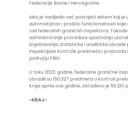
Federacije Bosne i Hercegovine.
Iako je naslijedio već postojeći sistem koji je
automatizirao i proširio funkcionalnosti koje o
rad federalnih graničnih inspektora. Također
administriranje procedure upućivanja uzorak
izvještavanja, statističke i analitičke obrade
inspekcijske kontrole predmeta i proizvoda k
području FBiH.
U toku 2023. godine, federalne granične insp
obradili su 150.327 predmeta u kontroli pre
kraja aprila ove godine, obrađeno je 50.210
-KRAJ-