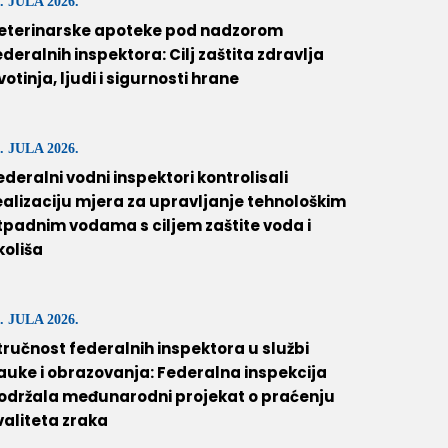
. JULA 2026.
eterinarske apoteke pod nadzorom
ederalnih inspektora: Cilj zaštita zdravlja
ivotinja, ljudi i sigurnosti hrane
. JULA 2026.
ederalni vodni inspektori kontrolisali
ealizaciju mjera za upravljanje tehnološkim
tpadnim vodama s ciljem zaštite voda i
koliša
. JULA 2026.
tručnost federalnih inspektora u službi
auke i obrazovanja: Federalna inspekcija
održala međunarodni projekat o praćenju
valiteta zraka