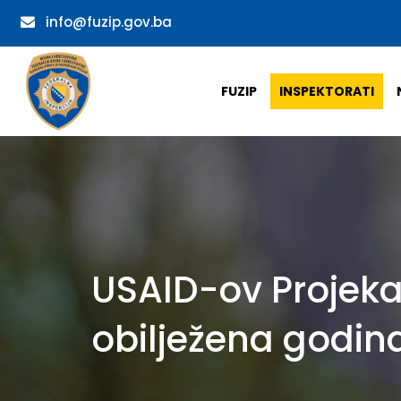
info@fuzip.gov.ba
FUZIP
INSPEKTORATI
USAID-ov Projek
obilježena godin