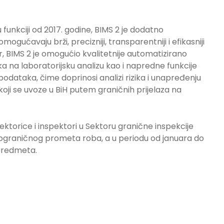
 u funkciji od 2017. godine, BIMS 2 je dodatno
mogućavaju brži, precizniji, transparentniji i efikasniji
, BIMS 2 je omogućio kvalitetnije automatizirano
a na laboratorijsku analizu kao i napredne funkcije
 podataka, čime doprinosi analizi rizika i unapređenju
oji se uvoze u BiH putem graničnih prijelaza na
ektorice i inspektori u Sektoru granične inspekcije
kograničnog prometa roba, a u periodu od januara do
 predmeta.