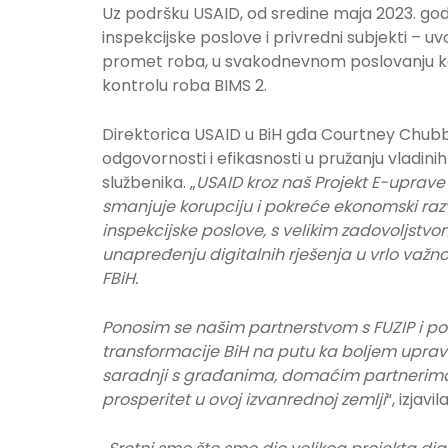
Uz podršku USAID, od sredine maja 2023. god
inspekcijske poslove i privredni subjekti – uv
promet roba, u svakodnevnom poslovanju ko
kontrolu roba BIMS 2.
Direktorica USAID u BiH gđa Courtney Chubb
odgovornosti i efikasnosti u pružanju vladinih
službenika. „
USAID kroz naš Projekt E-uprave 
smanjuje korupciju i pokreće ekonomski ra
inspekcijske poslove, s velikim zadovoljstv
unapređenju digitalnih rješenja u vrlo važno
FBiH.
Ponosim se našim partnerstvom s FUZIP i po
transformacije BiH na putu ka boljem upra
saradnji s građanima, domaćim partnerima 
prosperitet u ovoj izvanrednoj zemlji
“, izjav