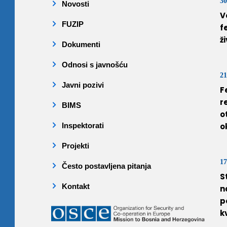
30
Novosti
V
FUZIP
f
ž
Dokumenti
Odnosi s javnošću
21
Javni pozivi
F
r
BIMS
o
Inspektorati
o
Projekti
17
Često postavljena pitanja
S
Kontakt
n
p
k