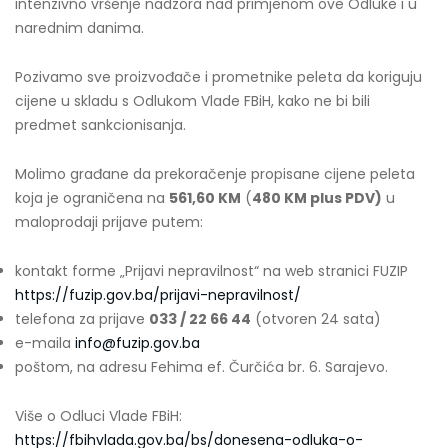
intenzivno vršenje nadzora nad primjenom ove Odluke i u
narednim danima.
Pozivamo sve proizvođače i prometnike peleta da koriguju
cijene u skladu s Odlukom Vlade FBiH, kako ne bi bili
predmet sankcionisanja.
Molimo građane da prekoračenje propisane cijene peleta
koja je ograničena na
561,60 KM
(
480 KM plus PDV)
u
maloprodaji prijave putem:
kontakt forme „Prijavi nepravilnost“ na web stranici FUZIP
https://fuzip.gov.ba/prijavi-nepravilnost/
telefona za prijave
033 / 22 66 44
(otvoren 24 sata)
e-maila
info@fuzip.gov.ba
poštom, na adresu Fehima ef. Čurčića br. 6. Sarajevo.
Više o Odluci Vlade FBiH:
https://fbihvlada.gov.ba/bs/donesena-odluka-o-