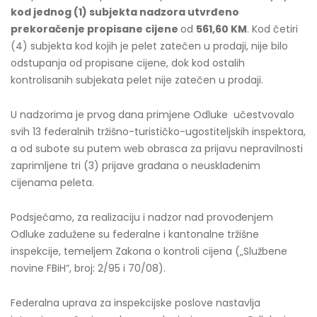
kod jednog (1) subjekta nadzora utvrđeno
prekoračenje propisane cijene
od
561,60 KM
. Kod četiri
(4) subjekta kod kojih je pelet zatečen u prodaji, nije bilo
odstupanja od propisane cijene, dok kod ostalih
kontrolisanih subjekata pelet nije zatečen u prodaji.
U nadzorima je prvog dana primjene Odluke učestvovalo
svih 13 federalnih tržišno-turističko-ugostiteljskih inspektora,
a od subote su putem web obrasca za prijavu nepravilnosti
zaprimljene tri (3) prijave građana o neusklađenim
cijenama peleta.
Podsjećamo, za realizaciju i nadzor nad provođenjem
Odluke zadužene su federalne i kantonalne tržišne
inspekcije, temeljem Zakona o kontroli cijena („Službene
novine FBiH“, broj: 2/95 i 70/08).
Federalna uprava za inspekcijske poslove nastavlja