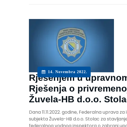
14. Novembra 2022.
Rješenjem u upravnom
Rješenja o privremeno
Žuvela-HB d.o.o. Stol
Dana 11.11.2022. godine, Federalna uprava za
subjekta Žuvela-HB d.o.o. Stolac za stavljanj
federalnog vodnog inspektora o zabrani upo