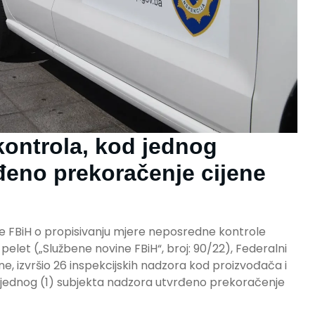
kontrola, kod jednog
đeno prekoračenje cijene
 FBiH o propisivanju mjere neposredne kontrole
pelet („Službene novine FBiH“, broj: 90/22), Federalni
dine, izvršio 26 inspekcijskih nadzora kod proizvođača i
od jednog (1) subjekta nadzora utvrđeno prekoračenje