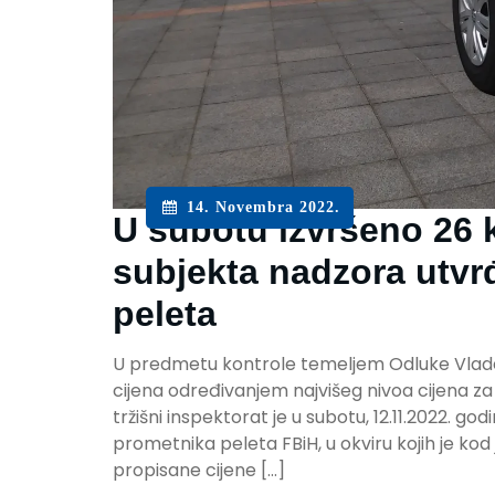
14. Novembra 2022.
U subotu izvršeno 26 
subjekta nadzora utvr
peleta
U predmetu kontrole temeljem Odluke Vlade
cijena određivanjem najvišeg nivoa cijena za 
tržišni inspektorat je u subotu, 12.11.2022. go
prometnika peleta FBiH, u okviru kojih je k
propisane cijene […]