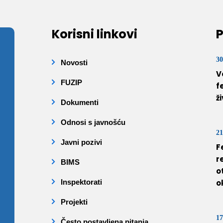
Korisni linkovi
P
30
Novosti
V
FUZIP
f
ž
Dokumenti
Odnosi s javnošću
21
Javni pozivi
F
r
BIMS
o
Inspektorati
o
Projekti
17
Često postavljena pitanja