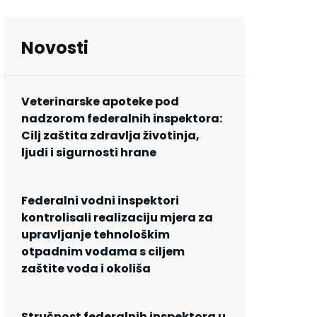
Novosti
Veterinarske apoteke pod
nadzorom federalnih inspektora:
Cilj zaštita zdravlja životinja,
ljudi i sigurnosti hrane
Federalni vodni inspektori
kontrolisali realizaciju mjera za
upravljanje tehnološkim
otpadnim vodama s ciljem
zaštite voda i okoliša
Stručnost federalnih inspektora u