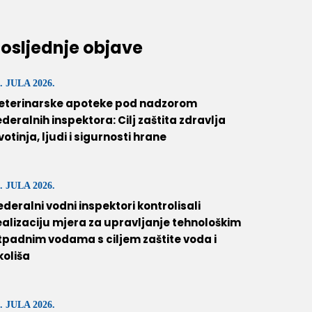
osljednje objave
. JULA 2026.
eterinarske apoteke pod nadzorom
ederalnih inspektora: Cilj zaštita zdravlja
ivotinja, ljudi i sigurnosti hrane
. JULA 2026.
ederalni vodni inspektori kontrolisali
ealizaciju mjera za upravljanje tehnološkim
tpadnim vodama s ciljem zaštite voda i
koliša
. JULA 2026.