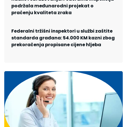
podržala međunarodni projekat o
praćenju kvaliteta zraka
Federalni tržišni inspektori u službi zaštite
standarda građana: 54.000 KM kazni zbog
prekoračenja propisane cijene hljeba