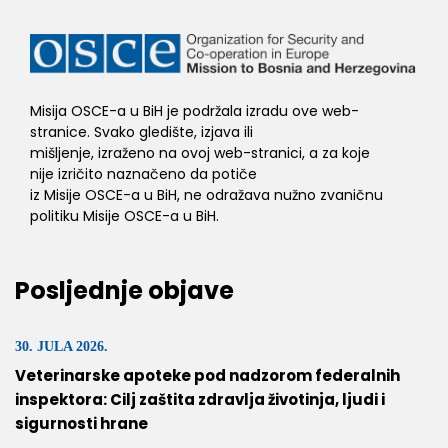
Misija OSCE-a u BiH je podržala izradu ove web-
stranice. Svako gledište, izjava ili
mišljenje, izraženo na ovoj web-stranici, a za koje
nije izričito naznačeno da potiče
iz Misije OSCE-a u BiH, ne odražava nužno zvaničnu
politiku Misije OSCE-a u BiH.
Posljednje objave
30. JULA 2026.
Veterinarske apoteke pod nadzorom federalnih
inspektora: Cilj zaštita zdravlja životinja, ljudi i
sigurnosti hrane