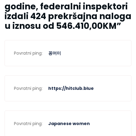
godine, federalni inspektori
izdali 424 prekršajna naloga
u iznosu od 546.410,00KM
”
Povratni ping:
꽁머미
Povratni ping:
https://hitclub.blue
Povratni ping:
Japanese women