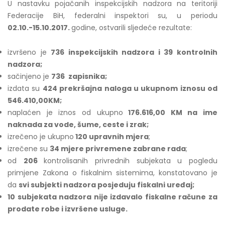
U nastavku pojačanih inspekcijskih nadzora na teritoriji
Federacije BiH, federalni inspektori su, u periodu
02.10.-15.10.2017.
godine, ostvarili sljedeće rezultate:
izvršeno je
736 inspekcijskih nadzora i 39 kontrolnih
nadzora;
sačinjeno je
736
zapisnika;
izdata su
424 prekršajna naloga u ukupnom iznosu od
546.410,00KM
;
naplaćen je iznos od ukupno
176.616,00 KM na ime
naknada za vode, šume, ceste i zrak;
izrečeno je ukupno
120 upravnih mjera
;
izrečene su
34 mjere privremene zabrane rada
;
od
206
kontrolisanih privrednih subjekata u pogledu
primjene Zakona o fiskalnim sistemima, konstatovano je
da
svi subjekti nadzora posjeduju fiskalni uređaj;
10 subjekata nadzora nije izdavalo fiskalne račune za
prodate robe i izvršene usluge.