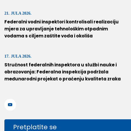
21. JULA 2026.
Federalni vodni inspektori kontrolisali realizaciju
mjera za upravljanje tehnološkim otpadnim
vodama s ciljem zaštite voda i okoliša
17. JULA 2026.
Stručnost federalnih inspektora u službi nauke i
obrazovanja: Federalna inspekcija podržala
međunarodni projekat o praćenju kvaliteta zraka
Pretplatite se