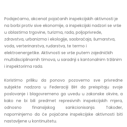
Podsjećamo, akcenat pojačanih inspekcijskih aktivnosti je
na borbi protiv sive ekonomije, a inspekcijski nadzori se vrše
u oblastima trgovine, turizma, rada, poljoprivrede,
zdravstva, urbanizma i ekologije, saobraćaja, šumarstva,
voda, verterinarstva, rudarstva, te termo i
elektroenergetike. Aktivnosti se vrše putem zajedničkih
multidisciplinarnih timova, u saradnji s kantonalnim tržišnim
i inspektorima rada.
Koristimo priliku da ponovo pozovemo sve privredne
subjekte nadzora u Federaciji BiH da preispitaju svoje
poslovanje i blagovremeno ga uvedu u zakonske okvire, a
kako ne bi bili predmet represivnih inspekcijskih mjera,
odnosno finansijskog sankcionisanja. Također,
napominjemo da će pojačane inspekcijske aktivnosti biti
nastavljene u kontinuitetu.