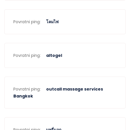
Povratni ping:
โคมไฟ
Povratni ping:
altogel
Povratni ping:
outcall massage services
Bangkok
Povratni ping:
บุหรี่นอก