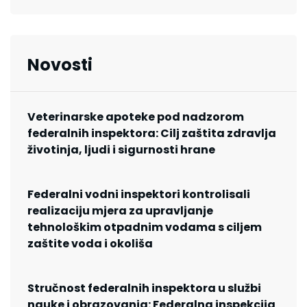
Novosti
Veterinarske apoteke pod nadzorom
federalnih inspektora: Cilj zaštita zdravlja
životinja, ljudi i sigurnosti hrane
Federalni vodni inspektori kontrolisali
realizaciju mjera za upravljanje
tehnološkim otpadnim vodama s ciljem
zaštite voda i okoliša
Stručnost federalnih inspektora u službi
nauke i obrazovanja: Federalna inspekcija