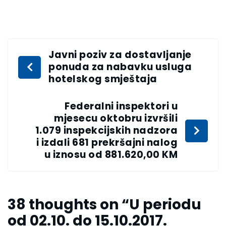
Javni poziv za dostavljanje
ponuda za nabavku usluga
hotelskog smještaja
Federalni inspektori u
mjesecu oktobru izvršili
1.079 inspekcijskih nadzora
i izdali 681 prekršajni nalog
u iznosu od 881.620,00 KM
38 thoughts on “
U periodu
od 02.10. do 15.10.2017.