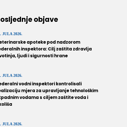
osljednje objave
. JULA 2026.
eterinarske apoteke pod nadzorom
ederalnih inspektora: Cilj zaštita zdravlja
ivotinja, ljudi i sigurnosti hrane
. JULA 2026.
ederalni vodni inspektori kontrolisali
ealizaciju mjera za upravljanje tehnološkim
tpadnim vodama s ciljem zaštite voda i
koliša
. JULA 2026.