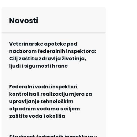
Novosti
Veterinarske apoteke pod
nadzorom federalnih inspektora:
Cilj zaštita zdravlja životinja,
ljudi i sigurnosti hrane
Federalni vodni inspektori
kontrolisali realizaciju mjera za
upravljanje tehnološkim
otpadnim vodama s ciljem
zaštite voda i okoliša
Stručnost federalnih inspektora u