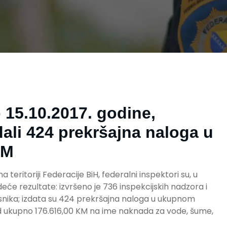
 15.10.2017. godine,
dali 424 prekršajna naloga u
KM
teritoriji Federacije BiH, federalni inspektori su, u
jedeće rezultate: izvršeno je 736 inspekcijskih nadzora i
isnika; izdata su 424 prekršajna naloga u ukupnom
od ukupno 176.616,00 KM na ime naknada za vode, šume,