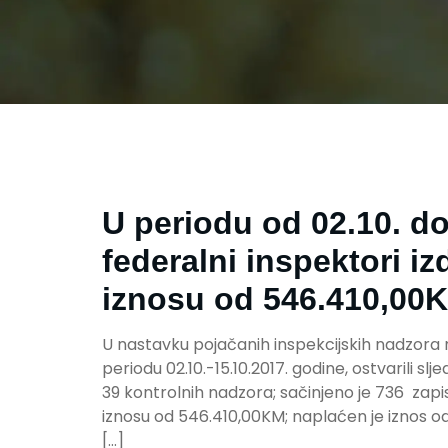
U periodu od 02.10. do
federalni inspektori iz
iznosu od 546.410,00
U nastavku pojačanih inspekcijskih nadzora na 
periodu 02.10.-15.10.2017. godine, ostvarili sl
39 kontrolnih nadzora; sačinjeno je 736 zap
iznosu od 546.410,00KM; naplaćen je iznos 
[…]