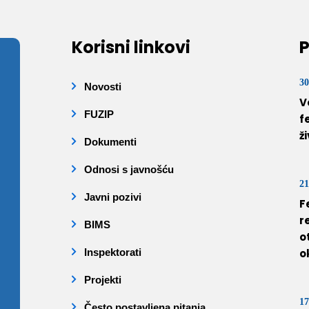
Korisni linkovi
P
30
Novosti
V
FUZIP
f
ž
Dokumenti
Odnosi s javnošću
21
Javni pozivi
F
r
BIMS
o
Inspektorati
o
Projekti
17
Često postavljena pitanja