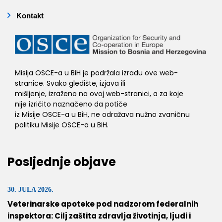
Kontakt
Misija OSCE-a u BiH je podržala izradu ove web-
stranice. Svako gledište, izjava ili
mišljenje, izraženo na ovoj web-stranici, a za koje
nije izričito naznačeno da potiče
iz Misije OSCE-a u BiH, ne odražava nužno zvaničnu
politiku Misije OSCE-a u BiH.
Posljednje objave
30. JULA 2026.
Veterinarske apoteke pod nadzorom federalnih
inspektora: Cilj zaštita zdravlja životinja, ljudi i