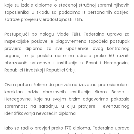
koje su izdale diplome o stečenoj stručnoj spremi njihovih
zaposlenika, u skladu sa podacima iz personalnih dosijea,
zatraže provjeru vjerodostojnosti istih.
Postupajući po nalogu Vlade FBiH, Federalna uprava za
inspekcijske poslove je blagovremeno započela postupak
provjera diploma za sve uposlenike ovog kontrolnog
organa, te je poslala upite na adrese preko 50 raznih
obrazovnih ustanova i institucija u Bosni i Hercegovini,
Republici Hrvatskoj i Republici Srbiji.
Ovim putem želimo da pohvalimo izuzetno profesionalan i
korektan odziv obrazovnih institucija širom Bosne i
Hercegovine, koje su svojim brzim odgovorima pokazale
spremnost na saradnju, u cilju provjere i eventualnog
identifikovanja nevažećih diploma.
Iako se radi o provjeri preko 170 diploma, Federalna uprava