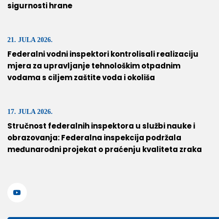
sigurnosti hrane
21. JULA 2026.
Federalni vodni inspektori kontrolisali realizaciju
mjera za upravljanje tehnološkim otpadnim
vodama s ciljem zaštite voda i okoliša
17. JULA 2026.
Stručnost federalnih inspektora u službi nauke i
obrazovanja: Federalna inspekcija podržala
međunarodni projekat o praćenju kvaliteta zraka