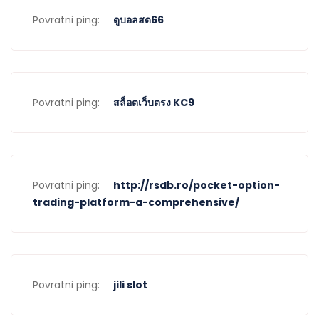
Povratni ping:
ดูบอลสด66
Povratni ping:
สล็อตเว็บตรง KC9
Povratni ping:
http://rsdb.ro/pocket-option-
trading-platform-a-comprehensive/
Povratni ping:
jili slot