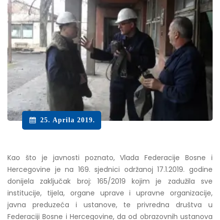
25. Aprila 2019.
Kao što je javnosti poznato, Vlada Federacije Bosne i
Hercegovine je na 169. sjednici održanoj 17.1.2019. godine
donijela zaključak broj: 165/2019 kojim je zadužila sve
institucije, tijela, organe uprave i upravne organizacije,
javna preduzeća i ustanove, te privredna društva u
Federaciji Bosne i Hercegovine, da od obrazovnih ustanova