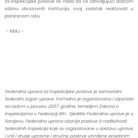
za inspekcijske poslove se nada da će zahvaljujući dobrom
odzivu obrazovnih institucija, ovaj zadatak realizovati u
planiranom roku.
– KRAJ –
Federalna uprava za inspekcijske poslove je samostalni
federalni organ uprave. Formalno je organizovana i otpočela
sa radom u januaru 2007. godine, temeljem Zakona o
inspekcijama u Federaciji BiH. Sjedište Federalne uprave je u
Sarajevu. Federalna uprava obavlja poslove iz nadležnosti
federalnih inspekcija koje su organizovane u sastavu uprave,
i vrši i druge upravne i stručne poslove utvrđene posebnim