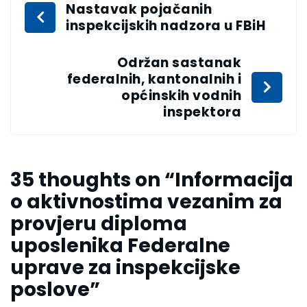
Nastavak pojačanih
inspekcijskih nadzora u FBiH
Održan sastanak
federalnih, kantonalnih i
općinskih vodnih
inspektora
35 thoughts on “
Informacija
o aktivnostima vezanim za
provjeru diploma
uposlenika Federalne
uprave za inspekcijske
poslove
”