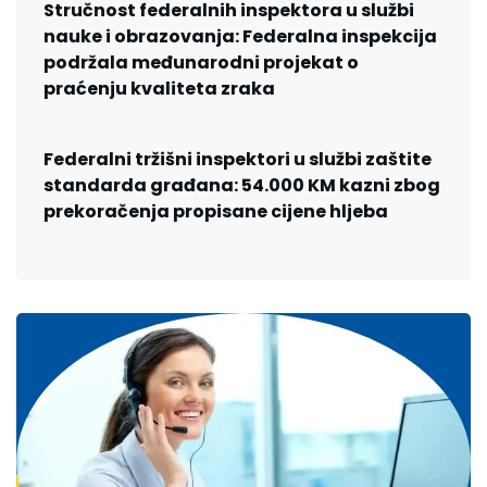
Stručnost federalnih inspektora u službi
nauke i obrazovanja: Federalna inspekcija
podržala međunarodni projekat o
praćenju kvaliteta zraka
Federalni tržišni inspektori u službi zaštite
standarda građana: 54.000 KM kazni zbog
prekoračenja propisane cijene hljeba