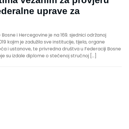
stima vezanim za provjeru
deralne uprave za
 Bosne i Hercegovine je na 169. sjednici održanoj
19 kojim je zadužila sve institucije, tijela, organe
ća i ustanove, te privredna društva u Federaciji Bosne
e su izdale diplome o stečenoj stručnoj […]