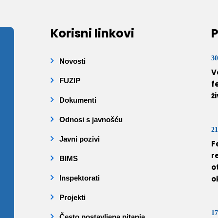
Korisni linkovi
P
30
Novosti
V
FUZIP
f
ž
Dokumenti
Odnosi s javnošću
21
Javni pozivi
F
r
BIMS
o
Inspektorati
o
Projekti
17
Često postavljena pitanja