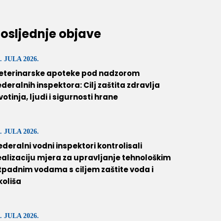
osljednje objave
. JULA 2026.
eterinarske apoteke pod nadzorom
ederalnih inspektora: Cilj zaštita zdravlja
ivotinja, ljudi i sigurnosti hrane
. JULA 2026.
ederalni vodni inspektori kontrolisali
ealizaciju mjera za upravljanje tehnološkim
tpadnim vodama s ciljem zaštite voda i
koliša
. JULA 2026.