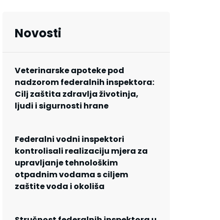
Novosti
Veterinarske apoteke pod
nadzorom federalnih inspektora:
Cilj zaštita zdravlja životinja,
ljudi i sigurnosti hrane
Federalni vodni inspektori
kontrolisali realizaciju mjera za
upravljanje tehnološkim
otpadnim vodama s ciljem
zaštite voda i okoliša
Stručnost federalnih inspektora u