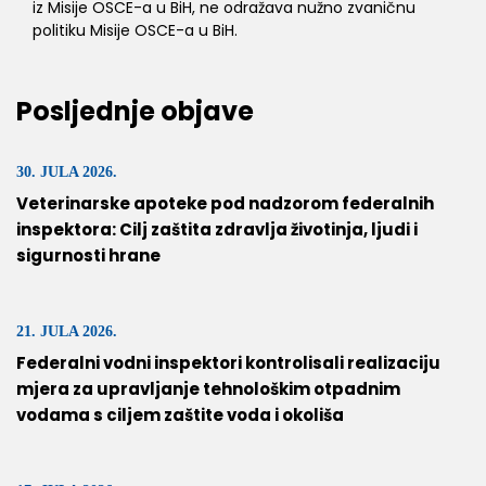
iz Misije OSCE-a u BiH, ne odražava nužno zvaničnu
politiku Misije OSCE-a u BiH.
Posljednje objave
30. JULA 2026.
Veterinarske apoteke pod nadzorom federalnih
inspektora: Cilj zaštita zdravlja životinja, ljudi i
sigurnosti hrane
21. JULA 2026.
Federalni vodni inspektori kontrolisali realizaciju
mjera za upravljanje tehnološkim otpadnim
vodama s ciljem zaštite voda i okoliša