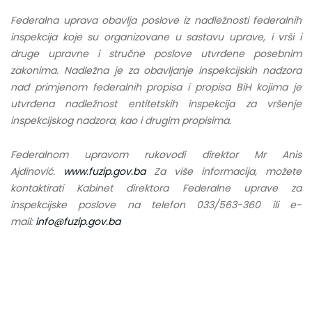
Federalna uprava obavlja poslove iz nadležnosti federalnih
inspekcija koje su organizovane u sastavu uprave, i vrši i
druge upravne i stručne poslove utvrđene posebnim
zakonima. Nadležna je za obavljanje inspekcijskih nadzora
nad primjenom federalnih propisa i propisa BiH kojima je
utvrđena nadležnost entitetskih inspekcija za vršenje
inspekcijskog nadzora, kao i drugim propisima.
Federalnom upravom rukovodi direktor Mr Anis
Ajdinović.
www.fuzip.gov.ba
Za više informacija, možete
kontaktirati Kabinet direktora Federalne uprave za
inspekcijske poslove na telefon 033/563-360 ili e-
mail:
info@fuzip.gov.ba