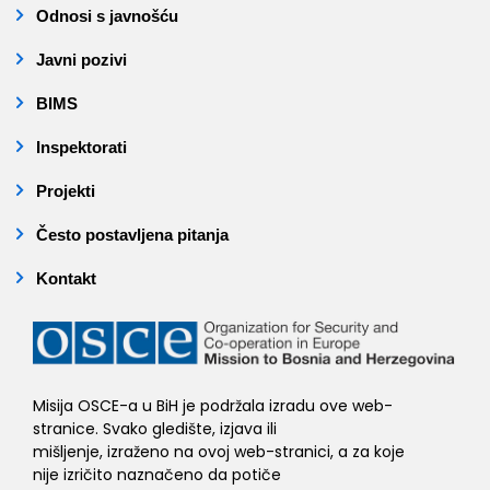
Odnosi s javnošću
Javni pozivi
BIMS
Inspektorati
Projekti
Često postavljena pitanja
Kontakt
Misija OSCE-a u BiH je podržala izradu ove web-
stranice. Svako gledište, izjava ili
mišljenje, izraženo na ovoj web-stranici, a za koje
nije izričito naznačeno da potiče