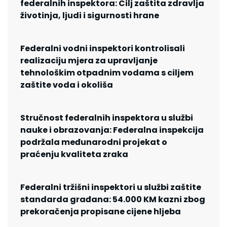
federalnih inspektora: Cilj zaštita zdravlja
životinja, ljudi i sigurnosti hrane
Federalni vodni inspektori kontrolisali
realizaciju mjera za upravljanje
tehnološkim otpadnim vodama s ciljem
zaštite voda i okoliša
Stručnost federalnih inspektora u službi
nauke i obrazovanja: Federalna inspekcija
podržala međunarodni projekat o
praćenju kvaliteta zraka
Federalni tržišni inspektori u službi zaštite
standarda građana: 54.000 KM kazni zbog
prekoračenja propisane cijene hljeba