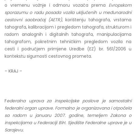
o vremenu vožnje i odmoru vozača prema
Evropskom
sporazumu o radu posada vozila uključenih u međunarodni
cestovni saobraćaj (AETR)
, korištenju tahografa, vrstama
tahografa, kalibracijom i pregledom tahografa, strukturom i
radom analognih i digitalnih tahografa, manipulacijama
tahografom, pokretnim tehničkim pregledom vozila na
cesti i područjem primjene Uredbe (EZ) br. 561/2006 u
kontekstu sigurnosti cestovnog prometa.
– KRAJ –
F
ederalna uprava za inspekcijske poslove je samostalni
federalni organ uprave. Formalno je organizovana i otpočela
sa radom u januaru 2007. godine, temeljem Zakona o
inspekcijama u Federaciji BiH. Sjedište Federalne uprave je u
Sarajevu.