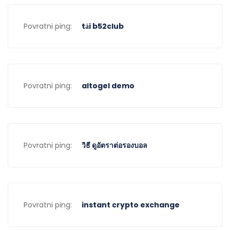
Povratni ping:
tải b52club
Povratni ping:
altogel demo
Povratni ping:
วิธี ดูอัตราต่อรองบอล
Povratni ping:
instant crypto exchange