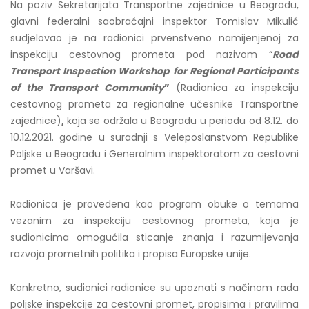
Na poziv Sekretarijata Transportne zajednice u Beogradu,
glavni federalni saobraćajni inspektor Tomislav Mikulić
sudjelovao je na radionici prvenstveno namijenjenoj za
inspekciju cestovnog prometa pod nazivom “
Road
Transport Inspection Workshop for Regional Participants
of the Transport Community
”
(Radionica za inspekciju
cestovnog prometa za regionalne učesnike Transportne
zajednice)
,
koja se održala u Beogradu u periodu od 8.12. do
10.12.2021. godine u suradnji s Veleposlanstvom Republike
Poljske u Beogradu i Generalnim inspektoratom za cestovni
promet u Varšavi.
Radionica je provedena kao program obuke o temama
vezanim za inspekciju cestovnog prometa, koja je
sudionicima omogućila sticanje znanja i razumijevanja
razvoja prometnih politika i propisa Europske unije.
Konkretno, sudionici radionice su upoznati s načinom rada
poljske inspekcije za cestovni promet, propisima i pravilima