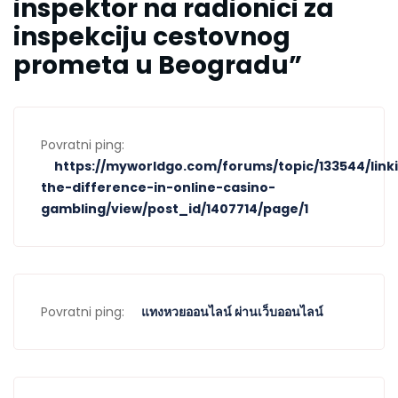
inspektor na radionici za
inspekciju cestovnog
prometa u Beogradu
”
Povratni ping:
https://myworldgo.com/forums/topic/133544/link
the-difference-in-online-casino-
gambling/view/post_id/1407714/page/1
Povratni ping:
แทงหวยออนไลน์ ผ่านเว็บออนไลน์