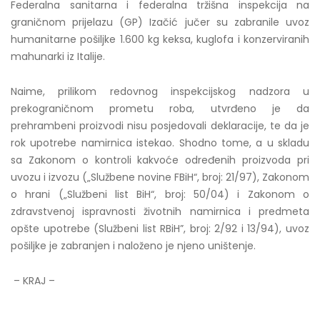
Federalna sanitarna i federalna tržišna inspekcija na
graničnom prijelazu (GP) Izačić jučer su zabranile uvoz
humanitarne pošiljke 1.600 kg keksa, kuglofa i konzerviranih
mahunarki iz Italije.
Naime, prilikom redovnog inspekcijskog nadzora u
prekograničnom prometu roba, utvrđeno je da
prehrambeni proizvodi nisu posjedovali deklaracije, te da je
rok upotrebe namirnica istekao. Shodno tome, a u skladu
sa Zakonom o kontroli kakvoće određenih proizvoda pri
uvozu i izvozu („Službene novine FBiH“, broj: 21/97), Zakonom
o hrani („Službeni list BiH“, broj: 50/04) i Zakonom o
zdravstvenoj ispravnosti životnih namirnica i predmeta
opšte upotrebe (Službeni list RBiH”, broj: 2/92 i 13/94), uvoz
pošiljke je zabranjen i naloženo je njeno uništenje.
– KRAJ –