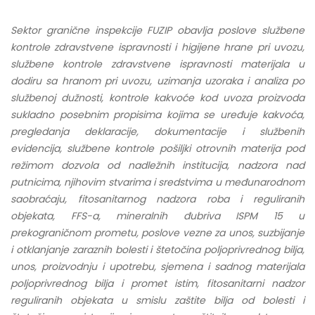
Sektor granične inspekcije FUZIP obavlja poslove službene
kontrole zdravstvene ispravnosti i higijene hrane pri uvozu,
službene kontrole zdravstvene ispravnosti materijala u
dodiru sa hranom pri uvozu, uzimanja uzoraka i analiza po
službenoj dužnosti, kontrole kakvoće kod uvoza proizvoda
sukladno posebnim propisima kojima se uređuje kakvoća,
pregledanja deklaracije, dokumentacije i službenih
evidencija, službene kontrole pošiljki otrovnih materija pod
režimom dozvola od nadležnih institucija, nadzora nad
putnicima, njihovim stvarima i sredstvima u međunarodnom
saobraćaju, fitosanitarnog nadzora roba i reguliranih
objekata, FFS-a, mineralnih đubriva ISPM 15 u
prekograničnom prometu, poslove vezne za unos, suzbijanje
i otklanjanje zaraznih bolesti i štetočina poljoprivrednog bilja,
unos, proizvodnju i upotrebu, sjemena i sadnog materijala
poljoprivrednog bilja i promet istim, fitosanitarni nadzor
reguliranih objekata u smislu zaštite bilja od bolesti i