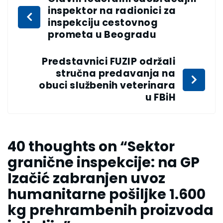
inspektor na radionici za
inspekciju cestovnog
prometa u Beogradu
Predstavnici FUZIP održali
stručna predavanja na
obuci službenih veterinara
u FBiH
40 thoughts on “
Sektor
granične inspekcije: na GP
Izačić zabranjen uvoz
humanitarne pošiljke 1.600
kg prehrambenih proizvoda