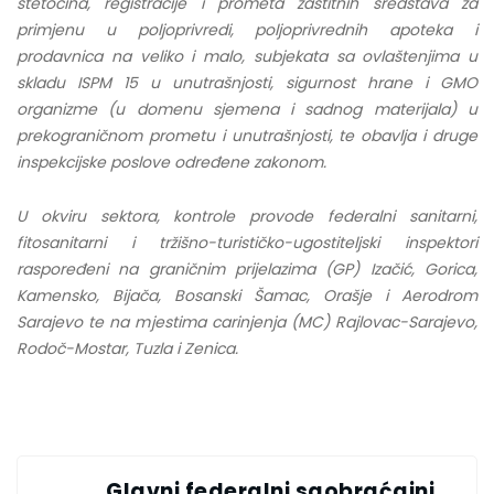
štetočina, registracije i prometa zaštitnih sredstava za
primjenu u poljoprivredi, poljoprivrednih apoteka i
prodavnica na veliko i malo, subjekata sa ovlaštenjima u
skladu ISPM 15 u unutrašnjosti, sigurnost hrane i GMO
organizme (u domenu sjemena i sadnog materijala) u
prekograničnom prometu i unutrašnjosti, te obavlja i druge
inspekcijske poslove određene zakonom.
U okviru sektora, kontrole provode federalni sanitarni,
fitosanitarni i tržišno-turističko-ugostiteljski inspektori
raspoređeni na graničnim prijelazima (GP) Izačić, Gorica,
Kamensko, Bijača, Bosanski Šamac, Orašje i Aerodrom
Sarajevo te na mjestima carinjenja (MC) Rajlovac-Sarajevo,
Rodoč-Mostar, Tuzla i Zenica.
Glavni federalni saobraćajni