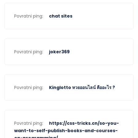
Povratni ping:
chat sites
Povratni ping:
joker369
Povratni ping:
Kinglotto หวยออนไลน์ คืออะไร ?
Povratni ping:
https://css-tricks.cn/so-you-
want-to-self-publish-books-and-courses-