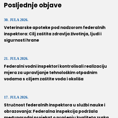
Posljednje objave
30. JULA 2026.
Veterinarske apoteke pod nadzorom federalnih
inspektora: Cilj zaštita zdravlja životinja, ljudi i
sigurnosti hrane
21. JULA 2026.
Federalni vodni inspektori kontrolisali realizaciju
mjera za upravljanje tehnološkim otpadnim
vodama s ciljem zaštite voda i okoliša
17. JULA 2026.
Stručnost federalnih inspektora u službi nauke i
obrazovanja: Federalna inspekcija podržala
međunarodni projekat o praćenju kvaliteta zraka