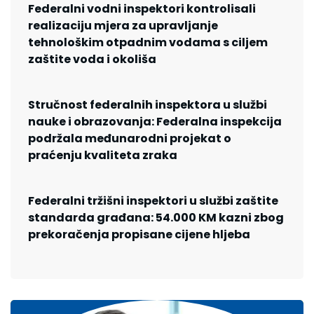
Federalni vodni inspektori kontrolisali
realizaciju mjera za upravljanje
tehnološkim otpadnim vodama s ciljem
zaštite voda i okoliša
Stručnost federalnih inspektora u službi
nauke i obrazovanja: Federalna inspekcija
podržala međunarodni projekat o
praćenju kvaliteta zraka
Federalni tržišni inspektori u službi zaštite
standarda građana: 54.000 KM kazni zbog
prekoračenja propisane cijene hljeba