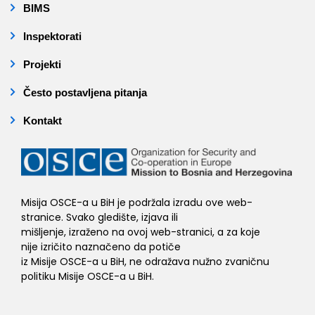
BIMS
Inspektorati
Projekti
Često postavljena pitanja
Kontakt
Misija OSCE-a u BiH je podržala izradu ove web-
stranice. Svako gledište, izjava ili
mišljenje, izraženo na ovoj web-stranici, a za koje
nije izričito naznačeno da potiče
iz Misije OSCE-a u BiH, ne odražava nužno zvaničnu
politiku Misije OSCE-a u BiH.