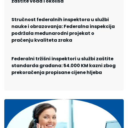
zaštite voda i okoliša
Stručnost federalnih inspektora u službi
nauke i obrazovanja: Federalna inspekcija
podržala međunarodni projekat o
praćenju kvaliteta zraka
Federalni tržišni inspektori u službi zaštite
standarda građana: 54.000 KM kazni zbog
prekoračenja propisane cijene hljeba