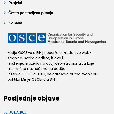
Projekti
Često postavljena pitanja
Kontakt
Misija OSCE-a u BiH je podržala izradu ove web-
stranice. Svako gledište, izjava ili
mišljenje, izraženo na ovoj web-stranici, a za koje
nije izričito naznačeno da potiče
iz Misije OSCE-a u BiH, ne odražava nužno zvaničnu
politiku Misije OSCE-a u BiH.
Posljednje objave
30. JULA 2026.