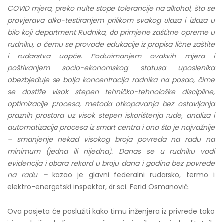
COVID mjera, preko nulte stope tolerancije na alkohol, što se
provjerava alko-testiranjem prilikom svakog ulaza i izlaza u
bilo koji department Rudnika, do primjene zaštitne opreme u
rudniku, o čemu se provode edukacije iz propisa lične zaštite
i rudarstva uopće. Poduzimanjem ovakvih mjera i
poštivanjem socio-ekonomskog statusa uposlenika
obezbjeđuje se bolja koncentracija radnika na posao, čime
se dostiže visok stepen tehničko-tehnološke discipline,
optimizacije procesa, metoda otkopavanja bez ostavljanja
praznih prostora uz visok stepen iskorištenja rude, analiza i
automatizacija procesa iz smart centra i ono što je najvažnije
– smanjenje nekad visokog broja povreda na radu na
minimum (jedna ili nijedna). Danas se u rudniku vodi
evidencija i obara rekord u broju dana i godina bez povrede
na radu –
kazao je glavni federalni rudarsko, termo i
elektro-energetski inspektor, dr.sci. Ferid Osmanović.
Ova posjeta će poslužiti kako timu inženjera iz privrede tako