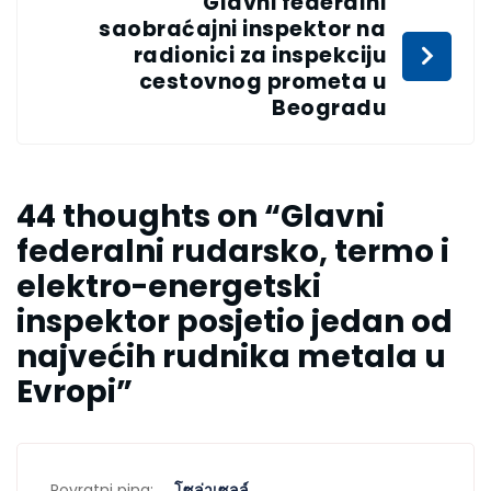
Glavni federalni
saobraćajni inspektor na
radionici za inspekciju
cestovnog prometa u
Beogradu
44 thoughts on “
Glavni
federalni rudarsko, termo i
elektro-energetski
inspektor posjetio jedan od
najvećih rudnika metala u
Evropi
”
Povratni ping:
โซล่าเซลล์