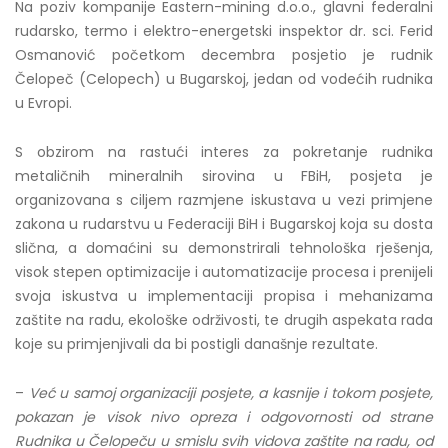
Na poziv kompanije Eastern-mining d.o.o., glavni federalni
rudarsko, termo i elektro-energetski inspektor dr. sci. Ferid
Osmanović početkom decembra posjetio je rudnik
Čelopeč (Celopech) u Bugarskoj, jedan od vodećih rudnika
u Evropi.
S obzirom na rastući interes za pokretanje rudnika
metaličnih mineralnih sirovina u FBiH, posjeta je
organizovana s ciljem razmjene iskustava u vezi primjene
zakona u rudarstvu u Federaciji BiH i Bugarskoj koja su dosta
slična, a domaćini su demonstrirali tehnološka rješenja,
visok stepen optimizacije i automatizacije procesa i prenijeli
svoja iskustva u implementaciji propisa i mehanizama
zaštite na radu, ekološke održivosti, te drugih aspekata rada
koje su primjenjivali da bi postigli današnje rezultate.
–
Već u samoj organizaciji posjete, a kasnije i tokom posjete,
pokazan je visok nivo opreza i odgovornosti od strane
Rudnika u Čelopeču u smislu svih vidova zaštite na radu, od