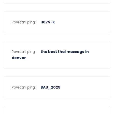
Povratni ping:
H07V-K
Povratni ping:
the best thai massage in
denver
Povratni ping:
BAU_2025