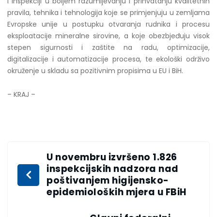
i inspekciji u boljem razumijevanju i prihvatanju kvalitetnih
pravila, tehnika i tehnologija koje se primjenjuju u zemljama
Evropske unije u postupku otvaranja rudnika i procesu
eksploatacije mineralne sirovine, a koje obezbjeđuju visok
stepen sigurnosti i zaštite na radu, optimizacije,
digitalizacije i automatizacije procesa, te ekološki održivo
okruženje u skladu sa pozitivnim propisima u EU i BiH.
– KRAJ –
U novembru izvršeno 1.826
inspekcijskih nadzora nad
poštivanjem higijensko-
epidemioloških mjera u FBiH