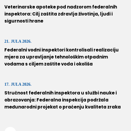
Veterinarske apoteke pod nadzorom federalnih
inspektora: Cilj zaštita zdravlja životinja, ljudi i
sigurnosti hrane
21. JULA 2026.
Federalni vodni inspektori kontrolisali realizaciju
mjera za upravljanje tehnološkim otpadnim
vodama s ciljem zaštite voda i okoliša
17. JULA 2026.
Stručnost federalnih inspektora u službi nauke i
obrazovanja: Federalna inspekcija podržala
međunarodni projekat o praćenju kvaliteta zraka