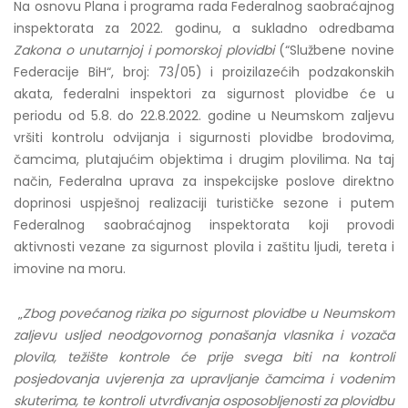
Na osnovu Plana i programa rada Federalnog saobraćajnog
inspektorata za 2022. godinu, a sukladno odredbama
Zakona o unutarnjoj i pomorskoj plovidbi
(“Službene novine
Federacije BiH“, broj: 73/05) i proizilazećih podzakonskih
akata, federalni inspektori za sigurnost plovidbe će u
periodu od 5.8. do 22.8.2022. godine u Neumskom zaljevu
vršiti kontrolu odvijanja i sigurnosti plovidbe brodovima,
čamcima, plutajućim objektima i drugim plovilima. Na taj
način, Federalna uprava za inspekcijske poslove direktno
doprinosi uspješnoj realizaciji turističke sezone i putem
Federalnog saobraćajnog inspektorata koji provodi
aktivnosti vezane za sigurnost plovila i zaštitu ljudi, tereta i
imovine na moru.
„
Zbog povećanog rizika po sigurnost plovidbe u Neumskom
zaljevu usljed neodgovornog ponašanja vlasnika i vozača
plovila, težište kontrole će prije svega biti na kontroli
posjedovanja uvjerenja za upravljanje čamcima i vodenim
skuterima, te kontroli utvrđivanja osposobljenosti za plovidbu