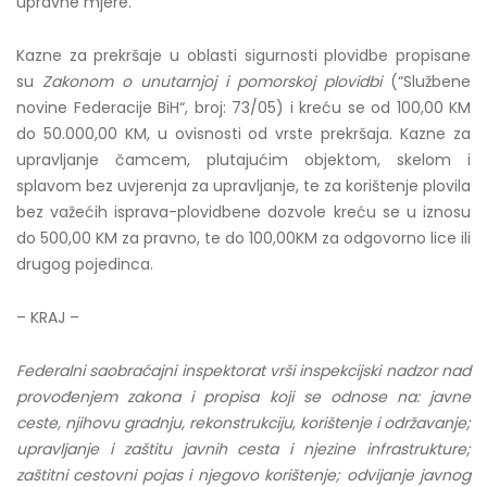
upravne mjere.
Kazne za prekršaje u oblasti sigurnosti plovidbe propisane
su
Zakonom o unutarnjoj i pomorskoj plovidbi
(“Službene
novine Federacije BiH“, broj: 73/05) i kreću se od 100,00 KM
do 50.000,00 KM, u ovisnosti od vrste prekršaja. Kazne za
upravljanje čamcem, plutajućim objektom, skelom i
splavom bez uvjerenja za upravljanje, te za korištenje plovila
bez važećih isprava-plovidbene dozvole kreću se u iznosu
do 500,00 KM za pravno, te do 100,00KM za odgovorno lice ili
drugog pojedinca.
– KRAJ –
Federalni saobraćajni inspektorat vrši inspekcijski nadzor nad
provođenjem zakona i propisa koji se odnose na: javne
ceste, njihovu gradnju, rekonstrukciju, korištenje i održavanje;
upravljanje i zaštitu javnih cesta i njezine infrastrukture;
zaštitni cestovni pojas i njegovo korištenje; odvijanje javnog