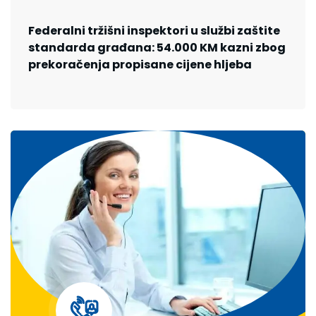
Federalni tržišni inspektori u službi zaštite
standarda građana: 54.000 KM kazni zbog
prekoračenja propisane cijene hljeba