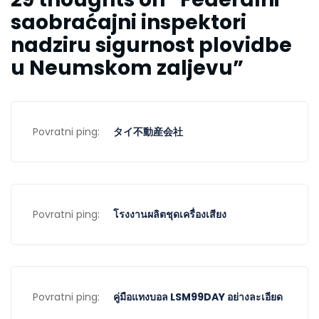
saobraćajni inspektori
nadziru sigurnost plovidbe
u Neumskom zaljevu
”
Povratni ping:
タイ不動産会社
Povratni ping:
โรงงานผลิตชุดเครื่องเสียง
Povratni ping:
คู่มือแทงบอล LSM99DAY อย่างละเอียด