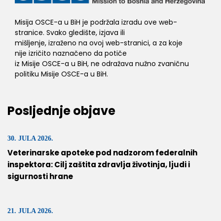
Misija OSCE-a u BiH je podržala izradu ove web-
stranice. Svako gledište, izjava ili
mišljenje, izraženo na ovoj web-stranici, a za koje
nije izričito naznačeno da potiče
iz Misije OSCE-a u BiH, ne odražava nužno zvaničnu
politiku Misije OSCE-a u BiH.
Posljednje objave
30. JULA 2026.
Veterinarske apoteke pod nadzorom federalnih
inspektora: Cilj zaštita zdravlja životinja, ljudi i
sigurnosti hrane
21. JULA 2026.