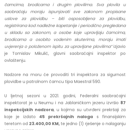
čamcima, brodicama i drugim plovilima. Sva plovila u
saobraćaju moraju ispunjavati sve zakonom propisane
uslove za plovidbu – biti osposobljena za plovidbu,
registrirana kod nadležne kapetanije i periodično pregledana
u skladu sa zakonom, a osobe koje upravljaju čamcima,
brodicama a osobito vodenim skuterima, moraju imati
uvjerenja o položenom ispitu za upravljane plovilima“
izjavio
je Tomislav Mikulić, glavni saobraćajni inspektor po
ovlaštenju.
Nadzore na moru će provoditi tri inspektora za sigurnost
plovidbe u patrolnom čamcu tipa Maestral 590.
U ljetnoj sezoni u 2021. godini, Federalni saobraćajni
inspektorat je u Neumu i na Jablaničkom jezeru izvršio
87
inspekcijskih nadzora
, u kojima su utvrđeni prekršaji za
koje je izdato
45 prekršajnih naloga
s finansijskim
teretom od
23.400,00 KM,
te jedno (1) rješenje o nalaganju