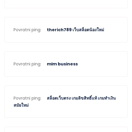
Povratni ping:
therich789 เว็บสล็อตน้องใหม่
Povratni ping:
mlm business
Povratni ping:
สล็อตเว็บตรง เกมลิขสิทธิ์แท้ เกมทำเงิน
สมัยใหม่