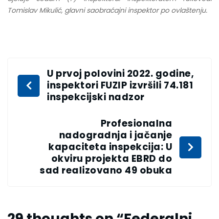
Tomislav Mikulić, glavni saobraćajni inspektor po ovlaštenju.
U prvoj polovini 2022. godine,
inspektori FUZIP izvršili 74.181
inspekcijski nadzor
Profesionalna
nadogradnja i jačanje
kapaciteta inspekcija: U
okviru projekta EBRD do
sad realizovano 49 obuka
29 thoughts on “
Federalni