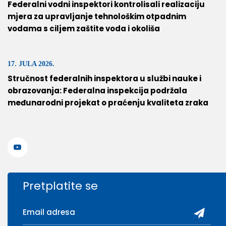
Federalni vodni inspektori kontrolisali realizaciju
mjera za upravljanje tehnološkim otpadnim
vodama s ciljem zaštite voda i okoliša
17. JULA 2026.
Stručnost federalnih inspektora u službi nauke i
obrazovanja: Federalna inspekcija podržala
međunarodni projekat o praćenju kvaliteta zraka
Pretplatite se