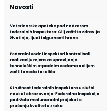
Novosti
Veterinarske apoteke pod nadzorom
federalnih inspektora: Cilj zaštita zdravlja
životinja, ljudi i sigurnosti hrane
Federalni vodni inspektori kontrolisali
realizaciju mjera za upravljanje
tehnološkim otpadnim vodama s ciljem
zaštite voda i okoliša
Stručnost federalnih inspektora u službi
nauke i obrazovanja: Federalna inspekcija
podržala međunarodni projekat o
praćenju kvaliteta zraka