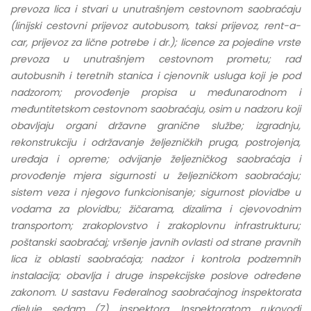
prevoza lica i stvari u unutrašnjem cestovnom saobraćaju
(linijski cestovni prijevoz autobusom, taksi prijevoz, rent-a-
car, prijevoz za lične potrebe i dr.); licence za pojedine vrste
prevoza u unutrašnjem cestovnom prometu; rad
autobusnih i teretnih stanica i cjenovnik usluga koji je pod
nadzorom; provođenje propisa u međunarodnom i
međuntitetskom cestovnom saobraćaju, osim u nadzoru koji
obavljaju organi državne granične službe; izgradnju,
rekonstrukciju i održavanje željezničkih pruga, postrojenja,
uređaja i opreme; odvijanje željezničkog saobraćaja i
provođenje mjera sigurnosti u željezničkom saobraćaju;
sistem veza i njegovo funkcionisanje; sigurnost plovidbe u
vodama za plovidbu;
žičarama, dizalima i cjevovodnim
transportom; zrakoplovstvo i zrakoplovnu infrastrukturu;
poštanski saobraćaj; vršenje javnih ovlasti od strane pravnih
lica iz oblasti saobraćaja; nadzor i kontrola podzemnih
instalacija; obavlja i druge inspekcijske poslove određene
zakonom. U sastavu Federalnog saobraćajnog inspektorata
djeluje sedam (7) inspektora. Inspektoratom rukovodi