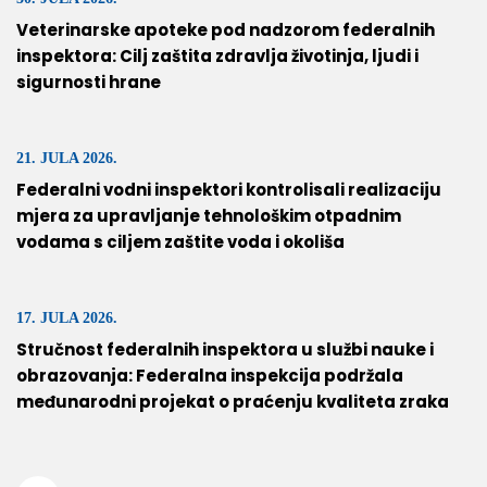
Veterinarske apoteke pod nadzorom federalnih
inspektora: Cilj zaštita zdravlja životinja, ljudi i
sigurnosti hrane
21. JULA 2026.
Federalni vodni inspektori kontrolisali realizaciju
mjera za upravljanje tehnološkim otpadnim
vodama s ciljem zaštite voda i okoliša
17. JULA 2026.
Stručnost federalnih inspektora u službi nauke i
obrazovanja: Federalna inspekcija podržala
međunarodni projekat o praćenju kvaliteta zraka