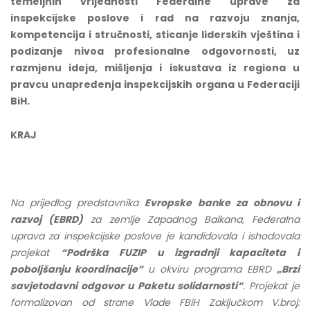
temeljnih vrijednosti Federalne uprave za
inspekcijske poslove i rad na razvoju znanja,
kompetencija i stručnosti, sticanje liderskih vještina i
podizanje nivoa profesionalne odgovornosti, uz
razmjenu ideja, mišljenja i iskustava iz regiona u
pravcu unapređenja inspekcijskih organa u Federaciji
BiH.
KRAJ
Na prijedlog predstavnika
Evropske banke za obnovu i
razvoj (EBRD)
za zemlje Zapadnog Balkana, Federalna
uprava za inspekcijske poslove je kandidovala i ishodovala
projekat
“Podrška FUZIP u izgradnji kapaciteta i
poboljšanju koordinacije”
u okviru programa EBRD
„Brzi
savjetodavni odgovor u Paketu solidarnosti“
. Projekat je
formalizovan od strane Vlade FBiH Zaključkom V.broj: