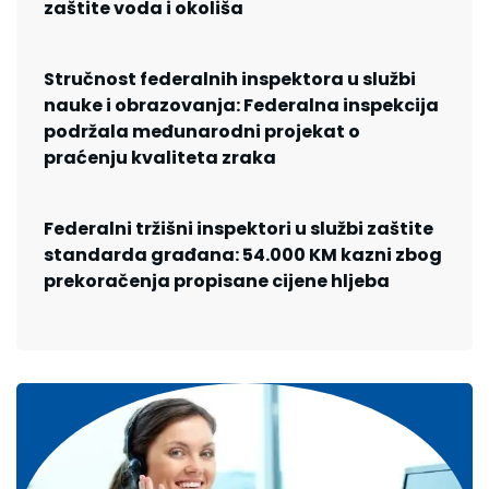
zaštite voda i okoliša
Stručnost federalnih inspektora u službi
nauke i obrazovanja: Federalna inspekcija
podržala međunarodni projekat o
praćenju kvaliteta zraka
Federalni tržišni inspektori u službi zaštite
standarda građana: 54.000 KM kazni zbog
prekoračenja propisane cijene hljeba