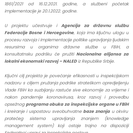
1861/2021 od 16.12.2021. godine, a službeni početak
implementacije je 20.1.2022. godine.
U projektu učestvuje i
Agencija za državnu službu
Federacije Bosne i Hercegovine
, koja ima ključnu ulogu u
procesu razvoja i implementacije politike upravljanja ljudskim
resursima u organima državne službe u FBiH, a
konsultatnsku podršku će pružiti
Nacionalna alijansa za
lokalni ekonomski razvoj – NALED
iz Republike Srbije.
Ključni cilj projekta je povećanje efikasnosti u inspekcijskom
nadzoru s ciljem pružanja podrške strateškom opredjeljenju
Vlade FBiH ka suzbijanju rastuće sive ekonomije za vrijeme i
nakon pandemije koronavirusa, kroz razvoj i provedbu
opsežnog
programa obuka za inspekcijske organe u FBiH
i kreiranje i uspostavu sveobuhvatne
baze znanja
u okviru
pratećeg sistema upravljanja znanjem (knowledge
management system) koji ostaje trajno na dispoziciji
Federalnoj upravi za inspekcijske poslove.