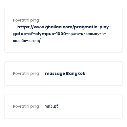
Povratni ping:
https://www.ghaliaa.com/pragmatic-play-
gates-of-olympus-1000-врата-к-олимпу-в-
онлайн-казин/
Povratni ping:
massage Bangkok
Povratni ping:
หนังเอวี