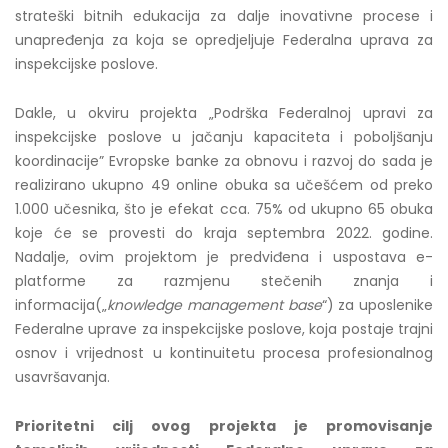
strateški bitnih edukacija za dalje inovativne procese i
unapređenja za koja se opredjeljuje Federalna uprava za
inspekcijske poslove.
Dakle, u okviru projekta „Podrška Federalnoj upravi za
inspekcijske poslove u jačanju kapaciteta i poboljšanju
koordinacije” Evropske banke za obnovu i razvoj do sada je
realizirano ukupno 49 online obuka sa učešćem od preko
1.000 učesnika, što je efekat cca. 75% od ukupno 65 obuka
koje će se provesti do kraja septembra 2022. godine.
Nadalje, ovim projektom je predviđena i uspostava e-
platforme za razmjenu stečenih znanja i
informacija(„
knowledge management base
“) za uposlenike
Federalne uprave za inspekcijske poslove, koja postaje trajni
osnov i vrijednost u kontinuitetu procesa profesionalnog
usavršavanja.
Prioritetni cilj ovog projekta je promovisanje