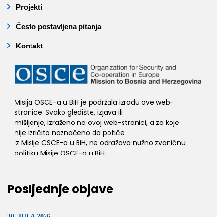
Projekti
Često postavljena pitanja
Kontakt
Misija OSCE-a u BiH je podržala izradu ove web-
stranice. Svako gledište, izjava ili
mišljenje, izraženo na ovoj web-stranici, a za koje
nije izričito naznačeno da potiče
iz Misije OSCE-a u BiH, ne odražava nužno zvaničnu
politiku Misije OSCE-a u BiH.
Posljednje objave
30. JULA 2026.