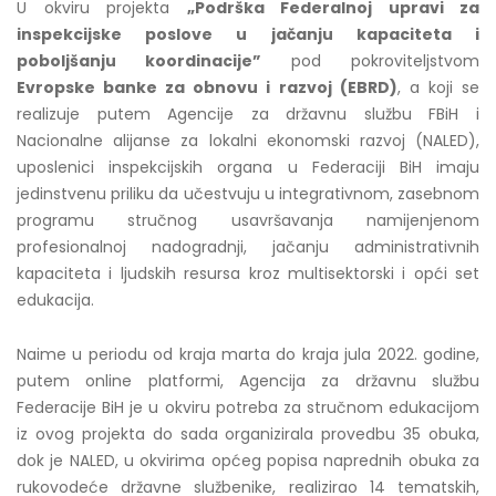
U okviru projekta
„Podrška Federalnoj upravi za
inspekcijske poslove u jačanju kapaciteta i
poboljšanju koordinacije”
pod pokroviteljstvom
Evropske banke za obnovu i razvoj (EBRD)
, a koji se
realizuje putem Agencije za državnu službu FBiH i
Nacionalne alijanse za lokalni ekonomski razvoj (NALED),
uposlenici inspekcijskih organa u Federaciji BiH imaju
jedinstvenu priliku da učestvuju u integrativnom, zasebnom
programu stručnog usavršavanja namijenjenom
profesionalnoj nadogradnji, jačanju administrativnih
kapaciteta i ljudskih resursa kroz multisektorski i opći set
edukacija.
Naime u periodu od kraja marta do kraja jula 2022. godine,
putem online platformi, Agencija za državnu službu
Federacije BiH je u okviru potreba za stručnom edukacijom
iz ovog projekta do sada organizirala provedbu 35 obuka,
dok je NALED, u okvirima općeg popisa naprednih obuka za
rukovodeće državne službenike, realizirao 14 tematskih,