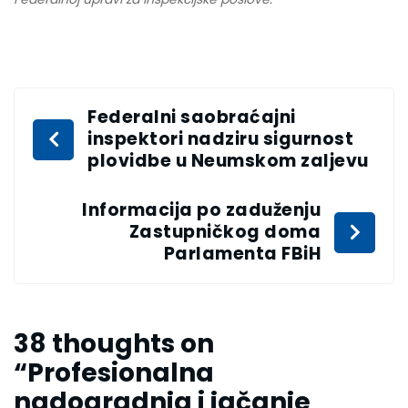
Federalni saobraćajni
inspektori nadziru sigurnost
plovidbe u Neumskom zaljevu
Informacija po zaduženju
Zastupničkog doma
Parlamenta FBiH
38 thoughts on
“
Profesionalna
nadogradnja i jačanje