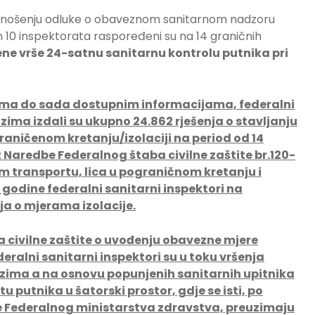
donošenju odluke o obaveznom sanitarnom nadzoru
vih 10 inspektorata raspoređeni su na 14 graničnih
ene vrše 24-satnu sanitarnu kontrolu putnika pri
rema do sada dostupnim informacijama, federalni
azima izdali su ukupno
24.862
rješenj
a o stavljanju
aničenom kretanju/izolaciji na period od 14
iz Naredbe Federalnog štaba civilne zaštite br.120-
om transportu, lica u pograničnom kretanju i
 godine federalni sanitarni inspektori na
nja o mjerama izolacije.
civilne zaštite o uvođenju obavezne mjere
deralni sanitarni inspektori su u toku vršenja
azima a na osnovu popunjenih sanitarnih upitnika
 putnika u šatorski prostor, gdje se isti, po
ne Federalnog ministarstva zdravstva, preuzimaju