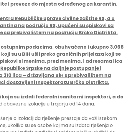
tite i prevoze do mjesta određenog za karantin.
tra Republičke uprave civilne zaštite RS, a u
rantina na području RS, upućeni su spiskovi sa
ice sa prebivalištem na području Brčko Distrikta.
dostupnim podacima, obuhvaćeno i ukupno 3.068
koji su u BiH ušli preko graničnih prijelaza koji se
 spiskovi s imenima, prezimenima, i adresama lica
epublike Srpske na daljnje postupanje i
za 310 lica – državljana BiH s prebivalištem na
ci dostavljeni Inspektoratu Brčko Distrikta.
i koja su izdali federalni sanitarni inspektori, a do
d obavezne izolacije u trajanju od 14 dana.
nje o izolaciji da rješenje prestaje da važi istekom
e, ukoliko su se osobe kojima su izdata rješenja o