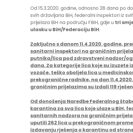
Od 15.3.2020. godine, odnosno 28 dana po 
svih državljana BiH, federalni inspektori iz s
prijelaza BiH na području FBiH, gdje u
tri smj
ulasku u BiH/Federaciju BiH
.
Zaključno s danom
11
.
4
.2020. godine, p
sanitarni inspektori na graničnim prijel
putnika/lica pod zdravstveni nadzor/ogr
dana. Za kategorije lica koje su izuzete 
vozače, teško oboljela lica u medicinsk
prekogranične radnike, na dan 11.4.2020.
graničnim prijelazima su izdali 119 rješe
Od donošenja Naredbe Federalnog štaba 
karantina za sva lica koje ulaze u BiH, fe
sanitarnih nadzora na graničnim prijel
uputili 262 lica u prekograničnom prometu
izdavanju rješenja o karantinu od stra