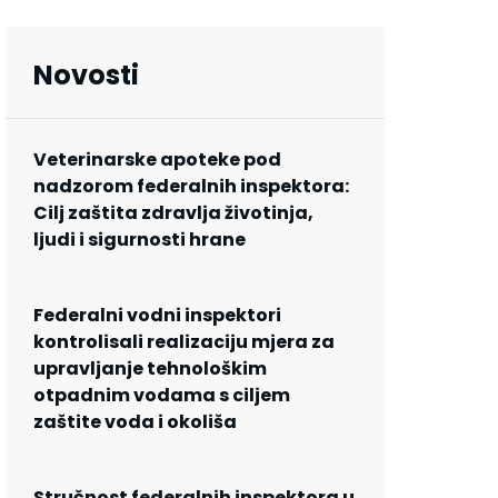
Novosti
Veterinarske apoteke pod
nadzorom federalnih inspektora:
Cilj zaštita zdravlja životinja,
ljudi i sigurnosti hrane
Federalni vodni inspektori
kontrolisali realizaciju mjera za
upravljanje tehnološkim
otpadnim vodama s ciljem
zaštite voda i okoliša
Stručnost federalnih inspektora u