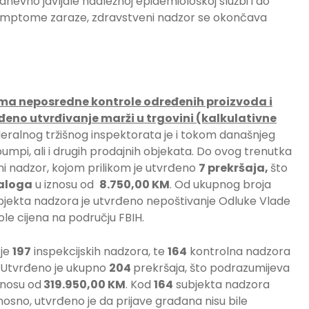
odnevno javljale nadležnoj epidemiološkoj službi i do
ve simptome zaraze, zdravstveni nadzor se okončava
ma neposredne kontrole određenih proizvoda i
đeno utvrđivanje marži u trgovini (kalkulativne
deralnog tržišnog inspektorata je i tokom današnjeg
umpi, ali i drugih prodajnih objekata. Do ovog trenutka
i nadzor, kojom prilikom je utvrđeno
7 prekršaja,
što
naloga
u iznosu od
8.750,00 KM
. Od ukupnog broja
ubjekta nadzora je utvrđeno nepoštivanje Odluke Vlade
le cijena na području FBIH.
 je
197
inspekcijskih nadzora, te
164
kontrolna nadzora
 Utvrđeno je ukupno
204
prekršaja, što podrazumijeva
znosu od
319.950,00 KM
. Kod
164
subjekta nadzora
nosno, utvrđeno je da prijave građana nisu bile