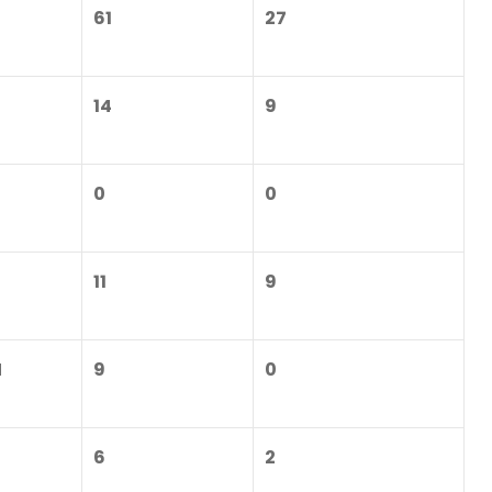
61
27
14
9
0
0
11
9
N
9
0
6
2