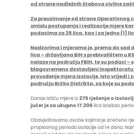
od strane nadležnih štabova civilne zaš
Za preuzimanje od strane Operativnog cen
smislu postupanja i realizacije mjere ka
podacima za 29 lica, kao i za jedno (1) l
Nadzorima i mjerama je, prema do sad 
lica – državljana BiH s prebivalištem u RS 
nalaze na području FBiH, te su podaci –
blagovremeno dostavljeni Inspektoratu R
provođenje mjera izolacije. Isto vrijedi i 
području Brčko Distrikta, za koje su poda
Danas ističu mjere iz
275 rješenja o izolacij
jučer je za ukupno
17.306
lica istekao perio
Obavještavamo osobe kojima je izrečeno rješe
propisanog perioda izolacije od 14 dana. Naim