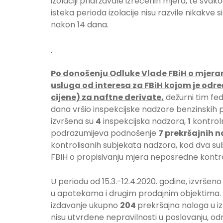
izolaciji pridržavale izrečenih mjera, te svak
isteka perioda izolacije nisu razvile nikak
nakon 14 dana.
Po donošenju Odluke Vlade FBiH o mjera
usluga od interesa za FBiH kojom je odre
cijene) za naftne derivate,
dežurni tim fe
dana vršio inspekcijske nadzore benzinskih p
izvršena su
4
inspekcijska nadzora,
1
kontroln
podrazumijeva podnošenje
7 prekršajnih 
kontrolisanih subjekata nadzora, kod dva s
FBIH o propisivanju mjera neposredne kontro
U periodu od 15.3.-12.4.2020. godine, izvršeno
u apotekama i drugim prodajnim objektima.
izdavanje ukupno
204
prekršajna naloga u i
nisu utvrđene nepravilnosti u poslovanju, od