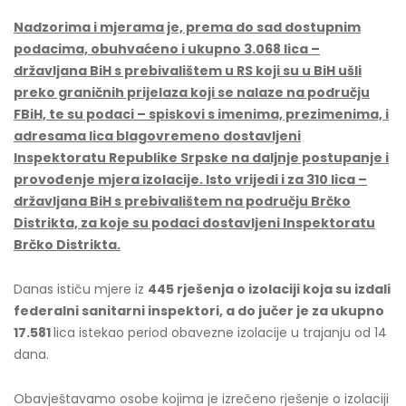
Nadzorima i mjerama je, prema do sad dostupnim
podacima, obuhvaćeno i ukupno 3.068
lica –
državljana BiH s prebivalištem u RS koji su u BiH ušli
preko graničnih prijelaza koji se nalaze na području
FBiH, te su podaci – spiskovi s imenima, prezimenima, i
adresama lica blagovremeno dostavljeni
Inspektoratu Republike Srpske na daljnje postupanje i
provođenje mjera izolacije. Isto vrijedi i za 310 lica –
državljana BiH s prebivalištem na području Brčko
Distrikta, za koje su podaci dostavljeni Inspektoratu
Brčko Distrikta.
Danas ističu mjere iz
445 rješenja o izolaciji koja su izdali
federalni sanitarni inspektori, a do jučer je za ukupno
17.581
lica istekao period obavezne izolacije u trajanju od 14
dana.
Obavještavamo osobe kojima je izrečeno rješenje o izolaciji