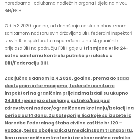
naredbama i odlukama nadležnih organa i tijela na nivou
BiH/FBiH.
Od 15.3.2020. godine, od donošenja odluke o obaveznom
sanitarnom nadzoru svih državljana BiH, federalni inspektori
iz svih 10 inspektorata raspoređeni su na 14 graničnih
prijelaza BiH na području FBiH, gdje u
tri smjene vrše 24-
satnu sanitarnu kontrolu putnika pri ulasku u
BiH/Federaciju BiH
.
Zaključno s danom
12
.
4
.2020. godine, prema do sada
dostupnim informacijama, federalni sanitarni
inspektori na graničnim prijelazima izdali su ukupno
24.884
rješenj
a o stavljanju putnika/lica pod
zdravstveni nadzor/ograničenom kretanju/izolaciji na
period od 14 dana. Za kategorije lica koje su izuzete iz
Naredbe Federalnog štaba civilne zaštite br.120 –
vozače, teško oboljela lica u medicinskom transportu,
lica u pograničnom kretanju i prekogranične radnike,