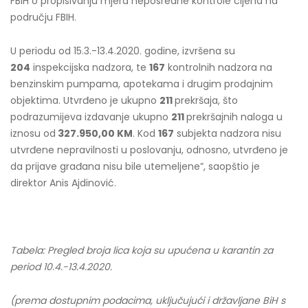
FBIH o propisivanju mjera neposredne kontrole cijena na
području FBIH.
U periodu od 15.3.-13.4.2020. godine, izvršena su
204
inspekcijska nadzora, te
167
kontrolnih nadzora na
benzinskim pumpama, apotekama i drugim prodajnim
objektima. Utvrđeno je ukupno
211
prekršaja, što
podrazumijeva izdavanje ukupno
211
prekršajnih naloga u
iznosu od
327.950,00 KM
. Kod
167
subjekta nadzora nisu
utvrđene nepravilnosti u poslovanju, odnosno, utvrđeno je
da prijave građana nisu bile utemeljene”, saopštio je
direktor Anis Ajdinović.
Tabela: Pregled broja lica koja su upućena u karantin za
period 10.4.-13.4.2020.
(prema dostupnim podacima, uključujući i državljane BiH s