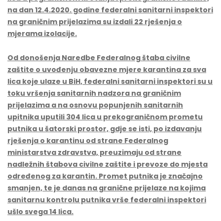
na dan 12.4.2020. godine federalni sanitarni inspektori
na graničnim prijelazima su izdali 22 rješenja o
mjerama izolacije.
Od donošenja Naredbe Federalnog štaba civilne
zaštite o uvođenju obavezne mjere karantina za sva
lica koje ulaze u BiH, federalni sanitarni inspektori su u
toku vršenja sanitarnih nadzora na graničnim
prijelazima a na osnovu popunjenih sanitarnih
upitnika uputili 304 lica u prekograničnom prometu
putnika u šatorski prostor, gdje se isti, po izdavanju
rješenja o karantinu od strane Federalnog
ministarstva zdravstva, preuzimaju od strane
nadležnih štabova civilne zaštite i prevoze do mjesta
određenog za karantin. Promet putnika je značajno
smanjen, te je danas na granične prijelaze na kojima
sanitarnu kontrolu putnika vrše federalni inspektori
ušlo svega 14 lica.