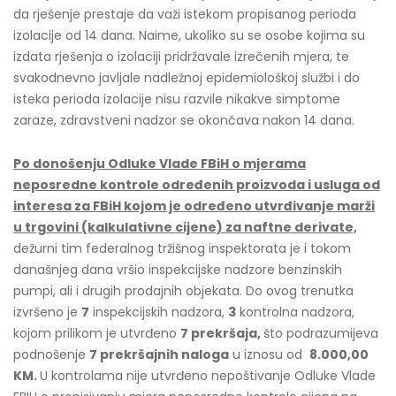
da rješenje prestaje da važi istekom propisanog perioda
izolacije od 14 dana. Naime, ukoliko su se osobe kojima su
izdata rješenja o izolaciji pridržavale izrečenih mjera, te
svakodnevno javljale nadležnoj epidemiološkoj službi i do
isteka perioda izolacije nisu razvile nikakve simptome
zaraze, zdravstveni nadzor se okončava nakon 14 dana.
Po donošenju Odluke Vlade FBiH o mjerama
neposredne kontrole određenih proizvoda i usluga od
interesa za FBiH kojom je određeno utvrđivanje marži
u trgovini (kalkulativne cijene) za naftne derivate,
dežurni tim federalnog tržišnog inspektorata je i tokom
današnjeg dana vršio inspekcijske nadzore benzinskih
pumpi, ali i drugih prodajnih objekata. Do ovog trenutka
izvršeno je
7
inspekcijskih nadzora,
3
kontrolna nadzora,
kojom prilikom je utvrđeno
7 prekršaja,
što podrazumijeva
podnošenje
7 prekršajnih naloga
u iznosu od
8.000,00
KM.
U kontrolama nije utvrđeno nepoštivanje Odluke Vlade