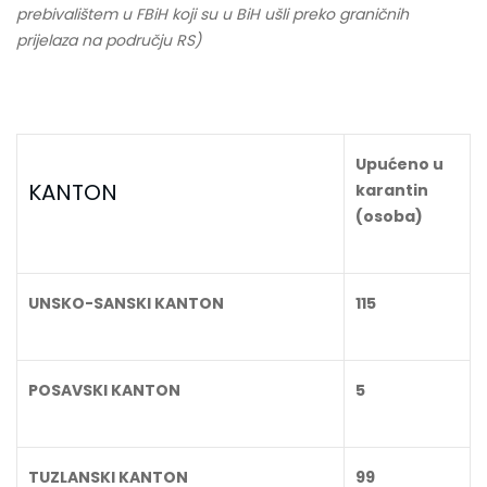
prebivalištem u FBiH koji su u BiH ušli preko graničnih
prijelaza na području RS)
Upućeno u
KANTON
karantin
(osoba)
UNSKO-SANSKI KANTON
115
POSAVSKI KANTON
5
TUZLANSKI KANTON
99