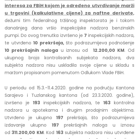
interesa za FBiH kojom je određeno utvrđivanje marži
u trgovini (kalkulativne cijene) za naftne derivate,
dežurni tim federalnog tržišnog inspektorata je i tokom
današnjeg dana vršio inspekcijske nadzora benzinskih
pumpi. Do ovog trenutka izvršeno je
7
inspekcijskih nadzora,
te utvrđeno
10 prekršaja,
što podrazumijeva podnošenje
10 prekršajnih naloga
u iznosu od
12.200,00 KM
. Od
ukupnog broja kontrolisanih subjekata nadzora, dva
subjekta nadzora nisu uskladila svoje cijene u skladu s
maržom propisanom pomenutom Odlukom Vlade FBiH.
U periodu od 15.3.-11.4.2020. godine na području Kantona
Sarajevo i Tuzlanskog kantona (od 23.3.2020. godine),
izvršeno je
193
inspekcijskih nadzora, te
163
kontrolna
nadzora u apotekama i drugim prodajnim objektima.
Utvrđeno je ukupno
197
prekršaja, što podrazumijeva
izdavanje ukupno
197
prekršajnih naloga u iznosu
od
311.200,00 KM
. Kod
163
subjekta nadzora nisu utvrđene