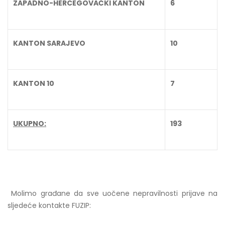
ZAPADNO-HERCEGOVAČKI KANTON
6
KANTON SARAJEVO
10
KANTON 10
7
UKUPNO:
193
Molimo građane da sve uočene nepravilnosti prijave na
sljedeće kontakte FUZIP: