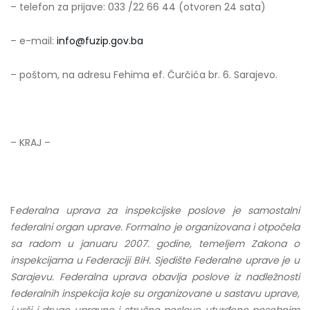
– telefon za prijave: 033 /22 66 44 (otvoren 24 sata)
– e-mail:
info@fuzip.gov.ba
– poštom, na adresu Fehima ef. Čurčića br. 6. Sarajevo.
– KRAJ –
F
ederalna uprava za inspekcijske poslove je samostalni
federalni organ uprave. Formalno je organizovana i otpočela
sa radom u januaru 2007. godine, temeljem Zakona o
inspekcijama u Federaciji BiH. Sjedište Federalne uprave je u
Sarajevu. Federalna uprava obavlja poslove iz nadležnosti
federalnih inspekcija koje su organizovane u sastavu uprave,
i vrši i druge upravne i stručne poslove utvrđene posebnim