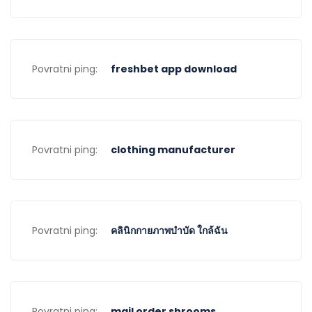
Povratni ping:
freshbet app download
Povratni ping:
clothing manufacturer
Povratni ping:
คลินิกกายภาพบำบัด ใกล้ฉัน
Povratni ping:
mail order shrooms