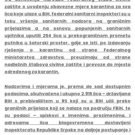
zaštite o uvođenju obavezne mjere karantina za sva
lica koje ulaze u BiH, federalni sanitarni inspektori su u
toku vršenja sanitarnih nadzora na graničnim
prijelazima a na osnovu popunjenih sanitarnih
upitnika uputili 254 lica u prekograničnom prometu
putnika u šatorski prostor, gdje se isti, po izdavanju
rješenja o karantinu od strane Federalnog
ministarstva zdravstva, preuzimaju od strane
nadležnih štabova civilne zaštite i prevoze do mjesta
određenog za karantin.
Nadzorima i mjerama je, prema do sad dostupnim
podacima, obuhvaćeno i ukupno 2.915
lica – državljana
BiH s prebivalištem u RS koji su u BiH ušli preko
graničnih prijelaza koji se nalaze na području FBiH, te
su podaci – spiskovi s imenima, prezimenima, i
adresama lica blagovremeno dostavljeni
Inspektoratu Republike Srpske na daljnje postupanje i