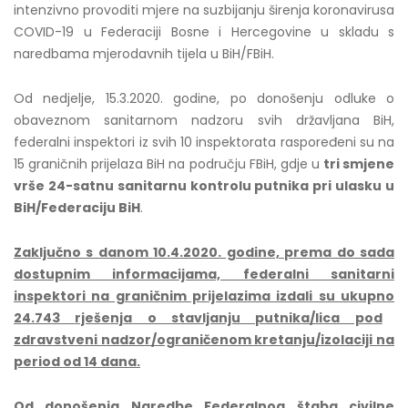
intenzivno provoditi mjere na suzbijanju širenja koronavirusa
COVID-19 u Federaciji Bosne i Hercegovine u skladu s
naredbama mjerodavnih tijela u BiH/FBiH.
Od nedjelje, 15.3.2020. godine, po donošenju odluke o
obaveznom sanitarnom nadzoru svih državljana BiH,
federalni inspektori iz svih 10 inspektorata raspoređeni su na
15 graničnih prijelaza BiH na području FBiH, gdje u
tri smjene
vrše 24-satnu sanitarnu kontrolu putnika pri ulasku u
BiH/Federaciju BiH
.
Zaključno s danom
10
.
4
.2020. godine, prema do sada
dostupnim informacijama, federalni sanitarni
inspektori na graničnim prijelazima izdali su ukupno
24.743
rješenj
a o stavljanju putnika/lica pod
zdravstveni nadzor/ograničenom kretanju/izolaciji na
period od 14 dana.
Od donošenja Naredbe Federalnog štaba civilne