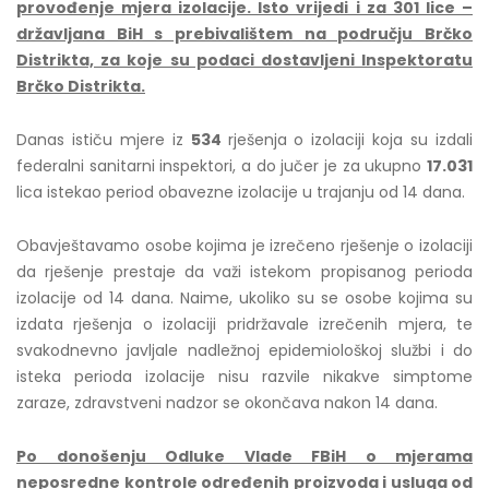
provođenje mjera izolacije. Isto vrijedi i za 301 lice –
državljana BiH s prebivalištem na području Brčko
Distrikta, za koje su podaci dostavljeni Inspektoratu
Brčko Distrikta.
Danas ističu mjere iz
534
rješenja o izolaciji koja su izdali
federalni sanitarni inspektori, a do jučer je za ukupno
17.031
lica istekao period obavezne izolacije u trajanju od 14 dana.
Obavještavamo osobe kojima je izrečeno rješenje o izolaciji
da rješenje prestaje da važi istekom propisanog perioda
izolacije od 14 dana. Naime, ukoliko su se osobe kojima su
izdata rješenja o izolaciji pridržavale izrečenih mjera, te
svakodnevno javljale nadležnoj epidemiološkoj službi i do
isteka perioda izolacije nisu razvile nikakve simptome
zaraze, zdravstveni nadzor se okončava nakon 14 dana.
Po donošenju Odluke Vlade FBiH o mjerama
neposredne kontrole određenih proizvoda i usluga od