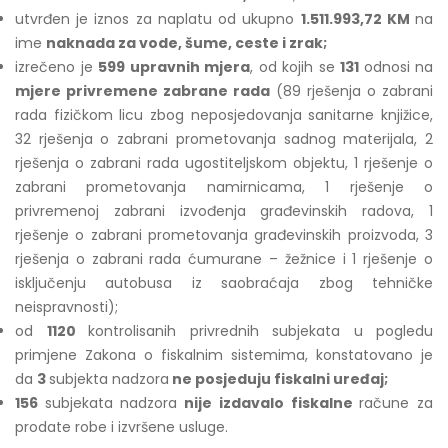
utvrđen je iznos za naplatu od ukupno
1.511.993,72 KM
na
ime
naknada za vode, šume, ceste i zrak;
izrečeno je
599 upravnih mjera
, od kojih se
131
odnosi na
mjere privremene zabrane rada
(89 rješenja o zabrani
rada fizičkom licu zbog neposjedovanja sanitarne knjižice,
32 rješenja o zabrani prometovanja sadnog materijala, 2
rješenja o zabrani rada ugostiteljskom objektu, 1 rješenje o
zabrani prometovanja namirnicama, 1 rješenje o
privremenoj zabrani izvođenja građevinskih radova, 1
rješenje o zabrani prometovanja građevinskih proizvoda, 3
rješenja o zabrani rada ćumurane – žežnice i 1 rješenje o
isključenju autobusa iz saobraćaja zbog tehničke
neispravnosti);
od
1120
kontrolisanih privrednih subjekata u pogledu
primjene Zakona o fiskalnim sistemima, konstatovano je
da
3
subjekta nadzora
ne posjeduju fiskalni uređaj;
156
subjekata nadzora
nije izdavalo fiskalne
račune za
prodate robe i izvršene usluge.