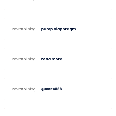
Povratni ping:
pump diaphragm
Povratni ping:
read more
Povratni ping:
ดูบอลสด888