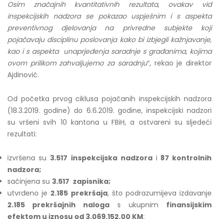
Osim značajnih kvantitativnih rezultata, ovakav vid
inspekcijskih nadzora se pokazao uspješnim i s aspekta
preventivnog djelovanja na privredne subjekte koji
pojačavaju disciplinu poslovanja kako bi izbjegli kažnjavanje,
kao i s aspekta unaprjeđenja saradnje s građanima, kojima
ovom prilikom zahvaljujemo za saradnju
“, rekao je direktor
Ajdinović.
Od početka prvog ciklusa pojačanih inspekcijskih nadzora
(18.3.2019. godine) do 6.6.2019. godine, inspekcijski nadzori
su vršeni svih 10 kantona u FBiH, a ostvareni su sljedeći
rezultati:
izvršena su
3.517
inspekcijska nadzora
i
87 kontrolnih
nadzora;
sačinjena su
3.517
zapisnika;
utvrđeno je
2.185 prekršaja
, što podrazumijeva izdavanje
2.185 prekršajnih naloga
s ukupnim
finansijskim
efektom u iznosu od 3.069.152,00 KM
;