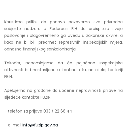
Koristimo priliku da ponovo pozovemo sve privredne
subjekte nadzora u Federaciji BiH da preispitaju svoje
poslovanje i blagovremeno ga uvedu u zakonske okvire, a
kako ne bi bili predmet represivnih inspekcijskih mjera,
odnosno finansijskog sankcionisanja.
Također, napominjemo da će pojačane inspekcijske
aktivnosti biti nastavljene u kontinuitetu, na cijeloj teritoriji
FBiH.
Apelujemo na građane da uočene nepravilnosti prijave na
sljedeće kontakte FUZIP:
– telefon za prijave 033 / 22 66 44
– e-mail
info@fuzip.gov.ba