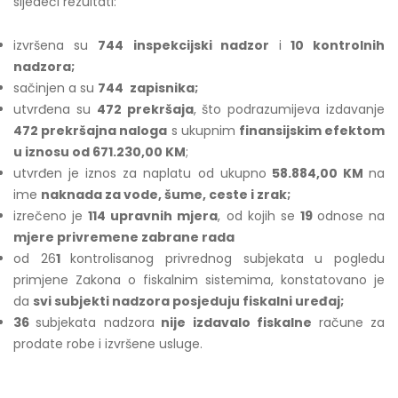
sljedeći rezultati:
izvršena su
744
inspekcijski nadzor
i
10 kontrolnih
nadzora;
sačinjen a su
744
zapisnika;
utvrđena su
472 prekršaja
, što podrazumijeva izdavanje
472 prekršajna naloga
s ukupnim
finansijskim efektom
u iznosu od 671.230,00 KM
;
utvrđen je iznos za naplatu od ukupno
58
.884,00 KM
na
ime
naknada za vode, šume, ceste i zrak;
izrečeno je
114 upravnih mjera
, od kojih se
19
odnose na
mjere privremene zabrane rada
od 26
1
kontrolisanog privrednog subjekata u pogledu
primjene Zakona o fiskalnim sistemima, konstatovano je
da
svi subjekti nadzora posjeduju fiskalni uređaj;
36
subjekata nadzora
nije izdavalo fiskalne
račune za
prodate robe i izvršene usluge.