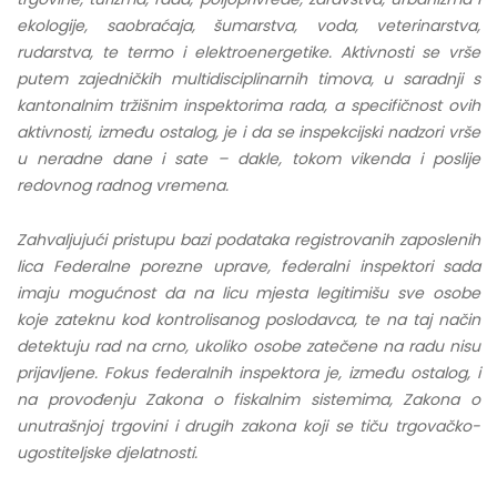
ekologije, saobraćaja, šumarstva, voda, veterinarstva,
rudarstva, te termo i elektroenergetike. Aktivnosti se vrše
putem zajedničkih multidisciplinarnih timova, u saradnji s
kantonalnim tržišnim inspektorima rada, a specifičnost ovih
aktivnosti, između ostalog, je i da se inspekcijski nadzori vrše
u neradne dane i sate – dakle, tokom vikenda i poslije
redovnog radnog vremena.
Zahvaljujući pristupu bazi podataka registrovanih zaposlenih
lica Federalne porezne uprave, federalni inspektori sada
imaju mogućnost da na licu mjesta legitimišu sve osobe
koje zateknu kod kontrolisanog poslodavca, te na taj način
detektuju rad na crno, ukoliko osobe zatečene na radu nisu
prijavljene. Fokus federalnih inspektora je, između ostalog, i
na provođenju Zakona o fiskalnim sistemima, Zakona o
unutrašnjoj trgovini i drugih zakona koji se tiču trgovačko-
ugostiteljske djelatnosti.