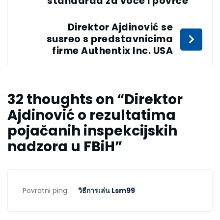
standarda za voće i povrće
Direktor Ajdinović se
susreo s predstavnicima
firme Authentix Inc. USA
32 thoughts on “
Direktor
Ajdinović o rezultatima
pojačanih inspekcijskih
nadzora u FBiH
”
Povratni ping:
วิธีการเล่น Lsm99