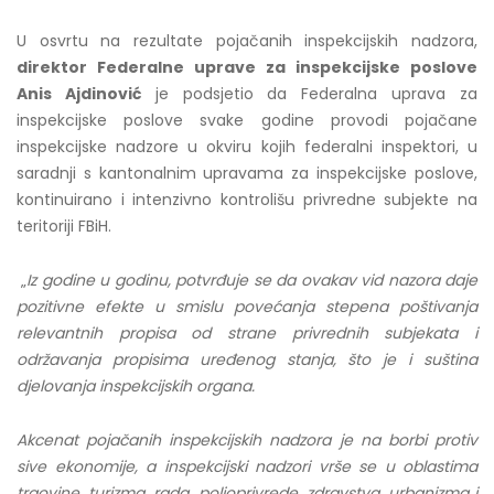
U osvrtu na rezultate pojačanih inspekcijskih nadzora,
direktor Federalne uprave za inspekcijske poslove
Anis Ajdinović
je podsjetio da Federalna uprava za
inspekcijske poslove svake godine provodi pojačane
inspekcijske nadzore u okviru kojih federalni inspektori, u
saradnji s kantonalnim upravama za inspekcijske poslove,
kontinuirano i intenzivno kontrolišu privredne subjekte na
teritoriji FBiH.
„
Iz godine u godinu, potvrđuje se da ovakav vid nazora daje
pozitivne efekte u smislu povećanja stepena poštivanja
relevantnih propisa od strane privrednih subjekata i
održavanja propisima uređenog stanja, što je i suština
djelovanja inspekcijskih organa.
Akcenat pojačanih inspekcijskih nadzora je na borbi protiv
sive ekonomije, a inspekcijski nadzori vrše se u oblastima
trgovine, turizma, rada, poljoprivrede, zdravstva, urbanizma i