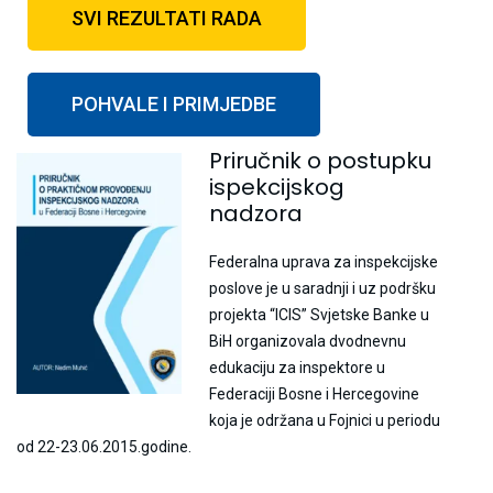
SVI REZULTATI RADA
POHVALE I PRIMJEDBE
Priručnik o postupku
ispekcijskog
nadzora
Federalna uprava za inspekcijske
poslove je u saradnji i uz podršku
projekta “ICIS” Svjetske Banke u
BiH organizovala dvodnevnu
edukaciju za inspektore u
Federaciji Bosne i Hercegovine
koja je održana u Fojnici u periodu
od 22-23.06.2015.godine.