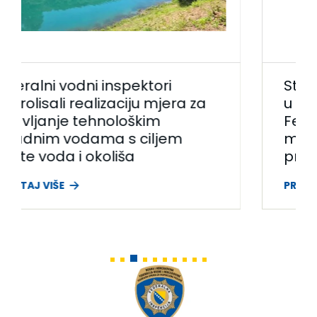
Stručnost federalnih inspektora
u službi nauke i obrazovanja:
Federalna inspekcija podržala
međunarodni projekat o
praćenju kvaliteta zraka
PROČITAJ VIŠE