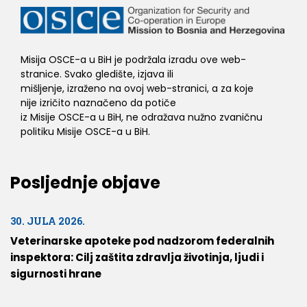
Misija OSCE-a u BiH je podržala izradu ove web-
stranice. Svako gledište, izjava ili
mišljenje, izraženo na ovoj web-stranici, a za koje
nije izričito naznačeno da potiče
iz Misije OSCE-a u BiH, ne odražava nužno zvaničnu
politiku Misije OSCE-a u BiH.
Posljednje objave
30. JULA 2026.
Veterinarske apoteke pod nadzorom federalnih
inspektora: Cilj zaštita zdravlja životinja, ljudi i
sigurnosti hrane