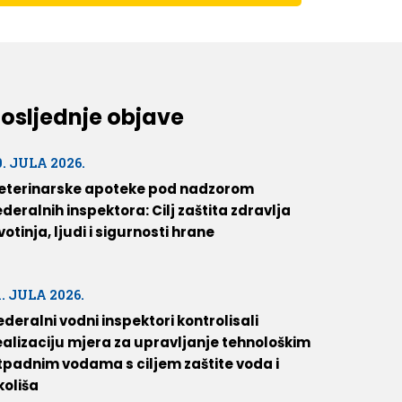
osljednje objave
0. JULA 2026.
eterinarske apoteke pod nadzorom
ederalnih inspektora: Cilj zaštita zdravlja
ivotinja, ljudi i sigurnosti hrane
1. JULA 2026.
ederalni vodni inspektori kontrolisali
ealizaciju mjera za upravljanje tehnološkim
tpadnim vodama s ciljem zaštite voda i
koliša