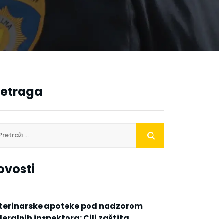
retraga
ovosti
terinarske apoteke pod nadzorom
deralnih inspektora: Cilj zaštita