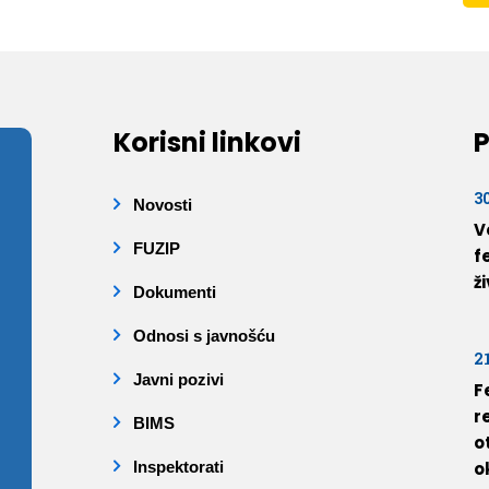
Korisni linkovi
P
3
Novosti
V
FUZIP
f
ž
Dokumenti
Odnosi s javnošću
2
Javni pozivi
F
r
BIMS
o
Inspektorati
o