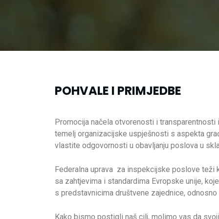
POHVALE I PRIMJEDBE
Promocija načela otvorenosti i transparentnosti i
temelj organizacijske uspješnosti s aspekta građ
vlastite odgovornosti u obavljanju poslova u sk
Federalna uprava za inspekcijske poslove teži ka
sa zahtjevima i standardima Evropske unije, koje
s predstavnicima društvene zajednice, odnosno
Kako bismo postigli naš cilj, molimo vas da sv