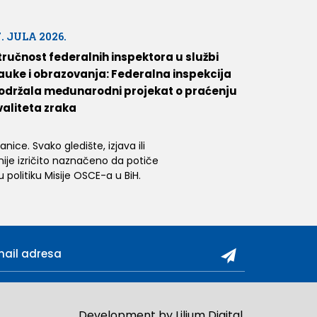
7. JULA 2026.
tručnost federalnih inspektora u službi
auke i obrazovanja: Federalna inspekcija
održala međunarodni projekat o praćenju
valiteta zraka
ice. Svako gledište, izjava ili
 nije izričito naznačeno da potiče
 politiku Misije OSCE-a u BiH.
Development by
Lilium Digital
.