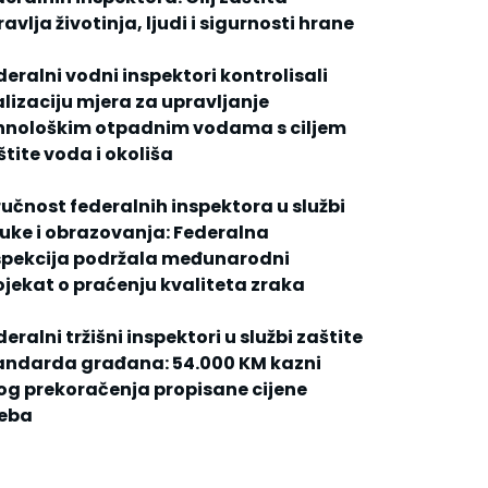
avlja životinja, ljudi i sigurnosti hrane
deralni vodni inspektori kontrolisali
alizaciju mjera za upravljanje
hnološkim otpadnim vodama s ciljem
štite voda i okoliša
ručnost federalnih inspektora u službi
uke i obrazovanja: Federalna
spekcija podržala međunarodni
ojekat o praćenju kvaliteta zraka
eralni tržišni inspektori u službi zaštite
andarda građana: 54.000 KM kazni
og prekoračenja propisane cijene
jeba