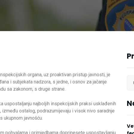
P
nspekcijskih organa, uz proaktivan pristup javnosti, je
ana i subjekata nadzora, s jedne, i osnov za jačanje
ladu sa zakonom, s druge strane.
N
 uspostaljanju najboljih inspekcijskih praksi usklađenih
, između ostalog, podrazumijevaju i visok nivo saradnje
 s ukupnom javnošću.
Ve
ojim pohvalama i primjedbama doprinesete uspostavljanju
fe