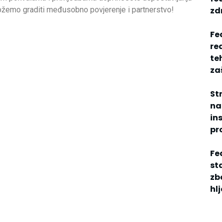
 možemo graditi međusobno povjerenje i partnerstvo!
zdr
Fe
re
te
za
St
na
in
pr
Fed
st
zb
hl