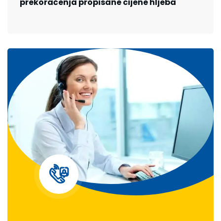
prekoračenja propisane cijene hljeba