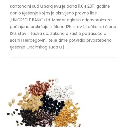
Kantonalni sud u Sarajevu je dana 11.04.2011. godine
donio Rješenje kojim je okrivljeno pravno lice
„UNICREDIT BANK” d.d. Mostar oglasio odgovornim za
počinjene prekršaje iz člana 125. stav 1. tačka n. i člana
126. stav 1. tačka cc. Zakona o zaštiti potrašača u
Bosni i Hercegovini, te je time potvrdio prvostepeno
rješenje Općinskog suda u […]