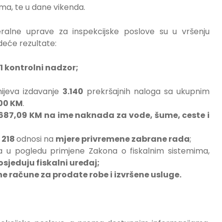
ima, te u dane vikenda.
ralne uprave za inspekcijske poslove su u vršenju
edeće rezultate:
1 kontrolni nadzor;
ijeva izdavanje
3.140
prekršajnih naloga sa ukupnim
00 KM
.
­­­­­­­­563.687,09
KM na ime naknada za vode, šume, ceste i
e
218
odnosi na
mjere privremene zabrane rada
;
ta u pogledu primjene Zakona o fiskalnim sistemima,
osjeduju fiskalni uređaj;
ne račune za prodate robe i izvršene usluge.