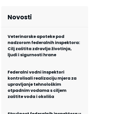
Novosti
Veterinarske apoteke pod
nadzorom federalnih inspektora:
Cilj zaštita zdravlja životinja,
ljudi i sigurnosti hrane
Federalni vodni inspektori
kontrolisali realizaciju mjera za
upravljanje tehnološkim
otpadnim vodama s ciljem
zaštite voda i okoliša
Stručnost federalnih inspektora u