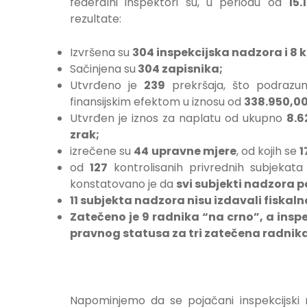
federalni inspektori su, u periodu od
15.
rezultate:
Izvršena su
304 inspekcijska nadzora i 8 
Sačinjena su
304 zapisnika;
Utvrđeno je
239
prekršaja, što podrazu
finansijskim efektom u iznosu od
338.950,0
Utvrđen je iznos za naplatu od ukupno
8.6
zrak;
izrečene su
44
upravne mjere
, od kojih se
1
od
127
kontrolisanih privrednih subjekat
konstatovano je da
svi subjekti nadzora p
11 subjekta nadzora nisu izdavali fiskaln
Zatečeno je 9 radnika “na crno”, a inspe
pravnog statusa za tri zatečena radnik
Napominjemo da se pojačani inspekcijski