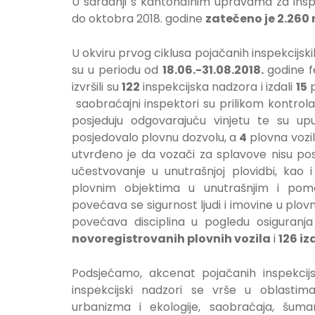
U saradnji s kantonalnim upravama za ins
do oktobra 2018. godine
zatečeno je 2.260 
U okviru prvog ciklusa pojačanih inspekcijsk
su u periodu od
18.06.-31.08.2018.
godine f
izvršili su
122
inspekcijska nadzora i izdali
15
p
saobraćajni inspektori su prilikom kontrola
posjeduju odgovarajuću vinjetu te su up
posjedovalo plovnu dozvolu, a
4
plovna vozil
utvrđeno je da vozači za splavove nisu pos
učestvovanje u unutrašnjoj plovidbi, kao i
plovnim objektima u unutrašnjim i po
povećava se sigurnost ljudi i imovine u plov
povećava disciplina u pogledu osiguranja
novoregistrovanih plovnih vozila
i
126 iz
Podsjećamo, akcenat pojačanih inspekcijs
inspekcijski nadzori se vrše u oblastima
urbanizma i ekologije, saobraćaja, šumar