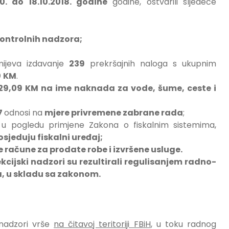
10. do 18.10
.2018. godine
godine, ostvarili sljedeće
kontrolnih nadzora;
mijeva izdavanje
239
prekršajnih naloga s ukupnim
0
KM
.
29,09 KM na ime naknada za vode, šume, ceste i
7
odnosi na
mjere privremene zabrane rada
;
a u pogledu primjene Zakona o fiskalnim sistemima,
osjeduju fiskalni uređaj;
e račune za prodate robe i izvršene usluge.
kcijski nadzori su rezultirali regulisanjem radno-
a, u skladu sa zakonom.
 nadzori vrše
na čitavoj teritoriji FBiH
, u toku radnog