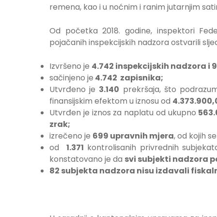
remena, kao i u noćnim i ranim jutarnjim sat
Od početka 2018. godine, inspektori Fede
pojačanih inspekcijskih nadzora ostvarili slj
Izvršeno je
4.742 inspekcijskih nadzora i 9
sačinjeno je
4.742 zapisnika;
Utvrđeno je
3.140
prekršaja, što podrazum
finansijskim efektom u iznosu od
4.373.900,
Utvrđen je iznos za naplatu od ukupno
­­­­­­­­­­­
zrak;
izrečeno je
699 upravnih mjera
, od kojih s
od
1.371
kontrolisanih privrednih subjeka
konstatovano je da
svi subjekti nadzora p
82 subjekta nadzora nisu izdavali fiskal