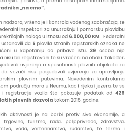
pekcijske poslove, a prema dostupnim informacijama,
radnika „na crno“.
ih nadzora, vršena je i kontrola vodenog saobraćaja, te
ederalni inspektori za unutrašnju i pomorsku plovidbu
rekršajnih naloga u iznosu od
6.000,00 KM
. Federalni
 ustanovili da
5
plovila stranih registarskih oznaka ne
ućeni u kapetaniju da pribave istu,
39
osoba nije
a nisu bili registrovani te su vraćeni na obalu. Također,
jedovali uvjerenja o sposobnosti plovnih objekata za
 da vozači nisu posjedovali uvjerenja za upravljanje
morskim plovnim putevima. Navedenim kontrolama
nom području mora u Neumu, kao i rijeka i jezera, te se
 i registracije vozila što pokazuje podatak od
426
datih plovnih dozvola
tokom 2018. godine.
kih aktivnosti je na borbi protiv sive ekonomije, a
 trgovine, turizma, rada, poljoprivrede, zdravstva,
stva, voda, verterinarstva, rudarstva, te termo i