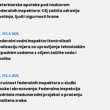
eterinarske apoteke pod nadzorom
ederalnih inspektora: Cilj zaštita zdravlja
ivotinja, ljudi i sigurnosti hrane
. JULA 2026.
ederalni vodni inspektori kontrolisali
ealizaciju mjera za upravljanje tehnološkim
tpadnim vodama s ciljem zaštite voda i
koliša
. JULA 2026.
tručnost federalnih inspektora u službi
auke i obrazovanja: Federalna inspekcija
održala međunarodni projekat o praćenju
valiteta zraka