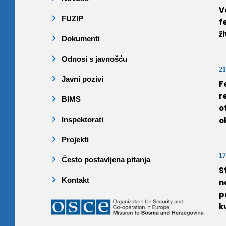
V
FUZIP
f
ž
Dokumenti
Odnosi s javnošću
21
Javni pozivi
F
r
BIMS
o
Inspektorati
o
Projekti
17
Često postavljena pitanja
S
Kontakt
n
p
k