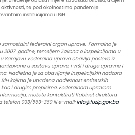
e, uređenje oblasti i mjere za zaštitu okoliša, u čijem
usa aktivnosti, te pod okolnostima pandemije
vantnim institucijama u BiH.
e samostalni federalni organ uprave. Formalno je
u 2007. godine, temeljem Zakona o inspekcijama u
e u Sarajevu. Federalna uprava obavlja poslove iz
ganizovane u sastavu uprave, i vrši i druge upravne i
a. Nadležna je za obavljanje inspekcijskih nadzora
BiH kojima je utvrđena nadležnost entitetskih
a, kao i drugim propisima. Federalnom upravom
informacija, možete kontaktirati Kabinet direktora
 telefon 033/563-360 ili e-mail:
info@fuzip.gov.ba