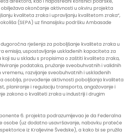
ta direktora, kao i naposredni korisnici podrške,
obilježava okončanje aktivnosti u okviru projekta
anju kvaliteta zraka i upravljanju kvalitetom zraka“,
u okoliša (SEPA) uz finansijsku podršku Ambasade
 dugoročna rješenja za poboljšanje kvaliteta zraka u
ra emisija, uspostavljanje usklađenih kapaciteta za
oji su u skladu s propisima o zaštiti kvaliteta zraka,
rhiviranje podataka, pružanje sveobuhvatnih i validnih
m vremenu, razvijanje sveobuhvatnih i usklađenih
ka osoblja, provođenje aktivnosti poboljšanja kvaliteta
, planiranje i regulaciju transporta, angažovanje i
 zakona o kvaliteti zraka u industriji i drugim
mponente 6. projekta podrazumijevao je da Federalna
ije osobe (uz dodatno usavršavanje, nabavku prateće
pektorice iz Kraljevine Švedske), a kako bi se pružila