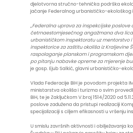
djelotvorna stručno-tehnička podrška ekol
jačanje Federalnog urbanističko-ekološkog 
„Federalna uprava za inspekcijske poslove 
četrnaestomjesečnog angažmana dva lica 
urbanističkom inspektoratu uz mentorstvo i
inspektorice za zaštitu okoliša iz Kraljevine 
raspolaganje planskom i programskom djelov
po pitanju nabavke opreme za mjerenje buke,
je gosp. Ejub Salkić, glavni urbanističko-ekol
Vlada Federacije BiH je povodom projekta IM
ministarstva okoliša i turizma o svim prov
BiH, te je Zaključkom V.broj 1514/2020 od 5.1
poslove zadužena da pristupi realizaciji Ko
specijalizaciji s ciljem efikasnosti u vršenju 
U smislu završnih aktivnosti i obilježavanja 