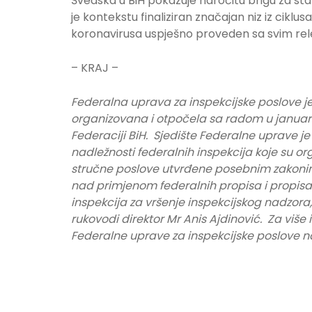
Švedska u BiH pokazuje naročitu brigu za stanj
je kontekstu finaliziran značajan niz iz cikl
koronavirusa uspješno proveden sa svim rele
– KRAJ –
Federalna uprava za inspekcijske poslove j
organizovana i otpočela sa radom u januar
Federaciji BiH. Sjedište Federalne uprave j
nadležnosti federalnih inspekcija koje su or
stručne poslove utvrđene posebnim zakonim
nad primjenom federalnih propisa i propisa 
inspekcija za vršenje inspekcijskog nadzor
rukovodi direktor Mr Anis Ajdinović.
Z
a više 
Federalne uprave za inspekcijske poslove na