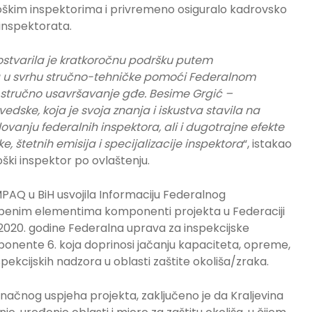
oškim inspektorima i privremeno osiguralo kadrovsko
inspektorata.
ostvarila je kratkoročnu podršku putem
u svrhu stručno-tehničke pomoći Federalnom
 stručno usavršavanje gđe. Besime Grgić –
Švedske, koja je svoja znanja i iskustva stavila na
anju federalnih inspektora, ali i dugotrajne efekte
 štetnih emisija i specijalizacije inspektora
“, istakao
oški inspektor po ovlaštenju.
PAQ u BiH usvojila Informaciju Federalnog
edbenim elementima komponenti projekta u Federaciji
1.2020. godine Federalna uprava za inspekcijske
mponente 6. koja doprinosi jačanju kapaciteta, opreme,
inspekcijskih nadzora u oblasti zaštite okoliša/zraka.
konačnog uspjeha projekta, zaključeno je da Kraljevina