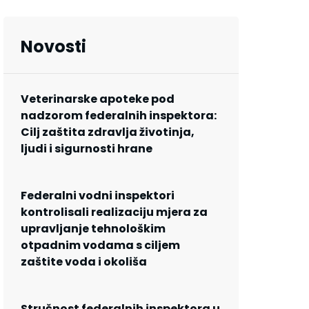
Novosti
Veterinarske apoteke pod
nadzorom federalnih inspektora:
Cilj zaštita zdravlja životinja,
ljudi i sigurnosti hrane
Federalni vodni inspektori
kontrolisali realizaciju mjera za
upravljanje tehnološkim
otpadnim vodama s ciljem
zaštite voda i okoliša
Stručnost federalnih inspektora u