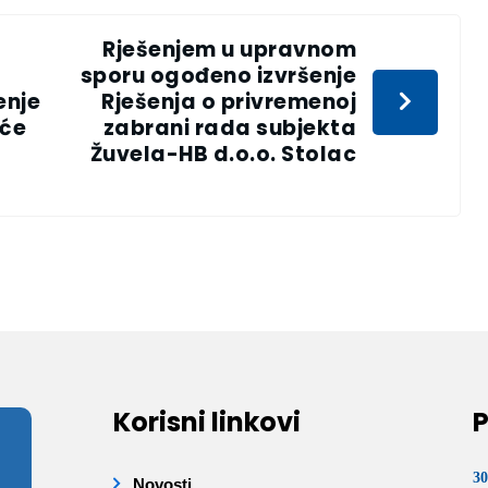
Rješenjem u upravnom
sporu ogođeno izvršenje
enje
Rješenja o privremenoj
 će
zabrani rada subjekta
Žuvela-HB d.o.o. Stolac
Korisni linkovi
P
30
Novosti