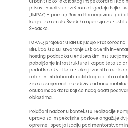
urbanističko-ekološkog inspektorata i Kabine
prisustvovali su završnom događaju kojim se 
„IMPAQ – pomoć Bosni i Hercegovini u poboljš
koji je pokrenula Švedska agencija za zaštit
Švedske.
IMPAQ projekat u BiH uključuje kratkoročna i
BiH, kao što su: stvaranje usklađenih inventa
hosting podataka u entitetskim institucijama k
poboljšanje infrastrukture i kapaciteta za a
podatka o kvalitetu zraka javnosti u realno
referentnih laboratorijskih kapaciteta i obu
zraka usmjerenih na održivu urbanu mobilnost
obuka inspektora koji će nadgledati poštivanje
oblastima.
Pojačani nadzor u kontekstu realizacije Ko
uprava za inspekcijske poslove angažuje dv
opreme i specijalizaciju pod mentorstvom ins