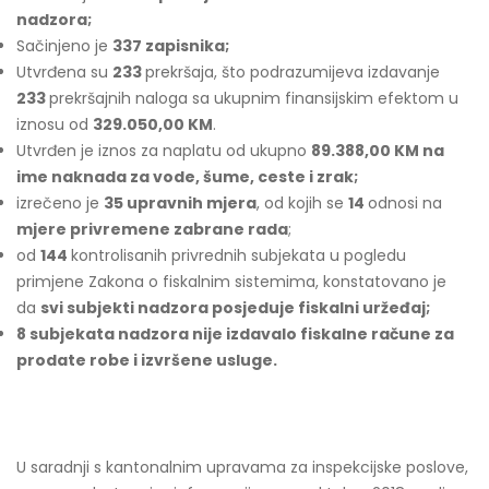
nadzora;
Sačinjeno je
337 zapisnika;
Utvrđena su
233
prekršaja, što podrazumijeva izdavanje
233
prekršajnih naloga sa ukupnim finansijskim efektom u
iznosu od
329.050,00 KM
.
Utvrđen je iznos za naplatu od ukupno
­­­­­­­­­­­­­­­­­­­89
.388,00 KM na
ime naknada za vode, šume, ceste i zrak;
izrečeno je
35 upravnih mjera
, od kojih se
14
odnosi na
mjere privremene zabrane rada
;
od
144
kontrolisanih privrednih subjekata u pogledu
primjene Zakona o fiskalnim sistemima, konstatovano je
da
svi subjekti nadzora posjeduje fiskalni uržeđaj;
8 subjekata nadzora nije izdavalo fiskalne račune za
prodate robe i izvršene usluge.
U saradnji s kantonalnim upravama za inspekcijske poslove,