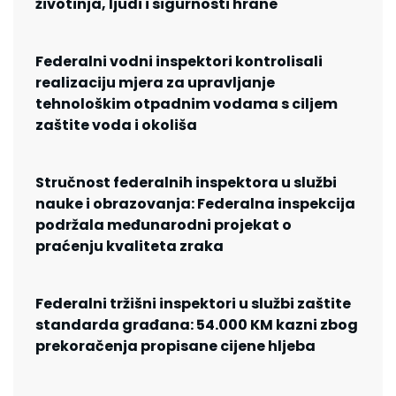
životinja, ljudi i sigurnosti hrane
Federalni vodni inspektori kontrolisali
realizaciju mjera za upravljanje
tehnološkim otpadnim vodama s ciljem
zaštite voda i okoliša
Stručnost federalnih inspektora u službi
nauke i obrazovanja: Federalna inspekcija
podržala međunarodni projekat o
praćenju kvaliteta zraka
Federalni tržišni inspektori u službi zaštite
standarda građana: 54.000 KM kazni zbog
prekoračenja propisane cijene hljeba