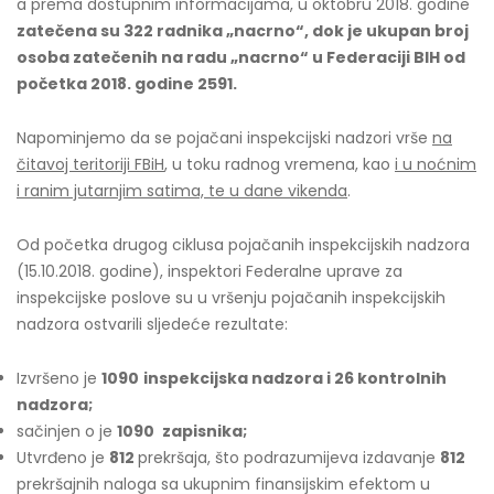
a prema dostupnim informacijama, u oktobru 2018. godine
zatečena su 322 radnika „nacrno“, dok je ukupan broj
osoba zatečenih na radu „nacrno“ u Federaciji BIH od
početka 2018. godine 2591.
Napominjemo da se pojačani inspekcijski nadzori vrše
na
čitavoj teritoriji FBiH
, u toku radnog vremena, kao
i u noćnim
i ranim jutarnjim satima, te u dane vikenda
.
Od početka drugog ciklusa pojačanih inspekcijskih nadzora
(15.10.2018. godine), inspektori Federalne uprave za
inspekcijske poslove su u vršenju pojačanih inspekcijskih
nadzora ostvarili sljedeće rezultate:
Izvršeno je
1090
inspekcijska nadzora i 26 kontrolnih
nadzora;
sačinjen o je
1090
zapisnika;
Utvrđeno je
812
prekršaja, što podrazumijeva izdavanje
812
prekršajnih naloga sa ukupnim finansijskim efektom u