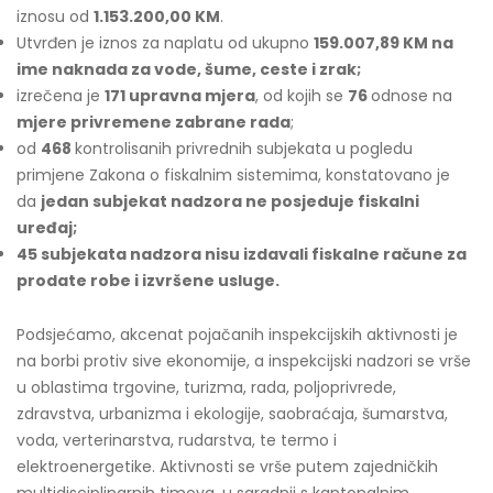
iznosu od
1.153.200,00 KM
.
Utvrđen je iznos za naplatu od ukupno
159.007,89
KM na
ime naknada za vode, šume, ceste i zrak;
izrečena je
171 upravna mjera
, od kojih se
76
odnose na
mjere privremene zabrane rada
;
od
468
kontrolisanih privrednih subjekata u pogledu
primjene Zakona o fiskalnim sistemima, konstatovano je
da
jedan subjekat nadzora ne posjeduje fiskalni
uređaj;
45 subjekata nadzora nisu izdavali fiskalne račune za
prodate robe i izvršene usluge.
Podsjećamo, akcenat pojačanih inspekcijskih aktivnosti je
na borbi protiv sive ekonomije, a inspekcijski nadzori se vrše
u oblastima trgovine, turizma, rada, poljoprivrede,
zdravstva, urbanizma i ekologije, saobraćaja, šumarstva,
voda, verterinarstva, rudarstva, te termo i
elektroenergetike. Aktivnosti se vrše putem zajedničkih
multidisciplinarnih timova, u saradnji s kantonalnim