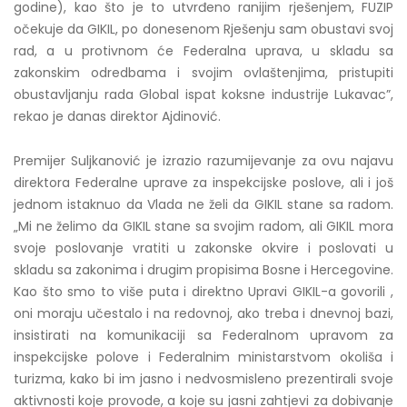
godine), kao što je to utvrđeno ranijim rješenjem, FUZIP
očekuje da GIKIL, po donesenom Rješenju sam obustavi svoj
rad, a u protivnom će Federalna uprava, u skladu sa
zakonskim odredbama i svojim ovlaštenjima, pristupiti
obustavljanju rada Global ispat koksne industrije Lukavac”,
rekao je danas direktor Ajdinović.
Premijer Suljkanović je izrazio razumijevanje za ovu najavu
direktora Federalne uprave za inspekcijske poslove, ali i još
jednom istaknuo da Vlada ne želi da GIKIL stane sa radom.
„Mi ne želimo da GIKIL stane sa svojim radom, ali GIKIL mora
svoje poslovanje vratiti u zakonske okvire i poslovati u
skladu sa zakonima i drugim propisima Bosne i Hercegovine.
Kao što smo to više puta i direktno Upravi GIKIL-a govorili ,
oni moraju učestalo i na redovnoj, ako treba i dnevnoj bazi,
insistirati na komunikaciji sa Federalnom upravom za
inspekcijske polove i Federalnim ministarstvom okoliša i
turizma, kako bi im jasno i nedvosmisleno prezentirali svoje
aktivnosti koje provode, a koje su jasni zahtjevi za dobivanje