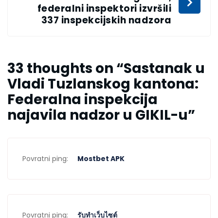
federalni inspektori izvršili
337 inspekcijskih nadzora
33 thoughts on “
Sastanak u
Vladi Tuzlanskog kantona:
Federalna inspekcija
najavila nadzor u GIKIL-u
”
Povratni ping:
Mostbet APK
Povratni ping:
รับทำเว็บไซต์