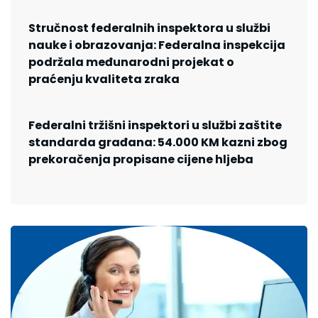
Stručnost federalnih inspektora u službi
nauke i obrazovanja: Federalna inspekcija
podržala međunarodni projekat o
praćenju kvaliteta zraka
Federalni tržišni inspektori u službi zaštite
standarda građana: 54.000 KM kazni zbog
prekoračenja propisane cijene hljeba