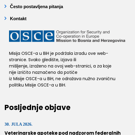
Često postavljena pitanja
Kontakt
Misija OSCE-a u BiH je podržala izradu ove web-
stranice. Svako gledište, izjava ili
mišljenje, izraženo na ovoj web-stranici, a za koje
nije izričito naznačeno da potiče
iz Misije OSCE-a u BiH, ne odražava nužno zvaničnu
politiku Misije OSCE-a u BiH.
Posljednje objave
30. JULA 2026.
Veterinarske apoteke pod nadzorom federalnih