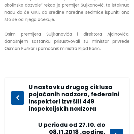
okolinske dozvole” rekao je premijer Suljkanović, te istaknuo
nadu da će GIKIL do sredine naredne sedmice ispuniti ono
što se od njega očekuje.
Osim premijera Suljkanovića i direktora Ajdinovića,
današnjem sastanku prisustvovali su ministar privrede
Osman Puškar i pomoćnik ministra Rijad Bašić.
U nastavku drugog ciklusa
pojačanih nadzora, federalni
inspektori izvršili 449
inspekcijskih nadzora
U periodu od 27.10. do
08.11.2018 .godine,