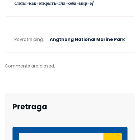
слоты-как-открыть-для-себя-мир-о/
Povratni ping:
Angthong National Marine Park
Comments are closed.
Pretraga