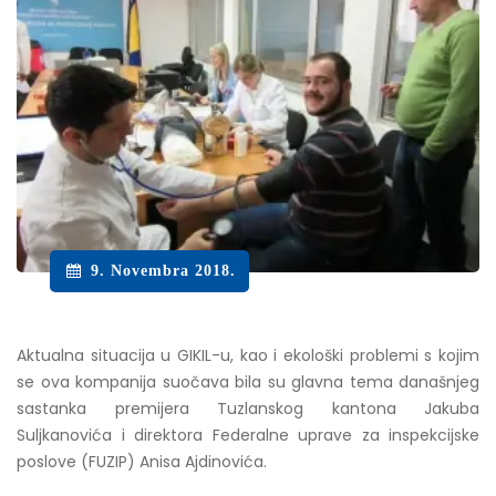
9. Novembra 2018.
Aktualna situacija u GIKIL-u, kao i ekološki problemi s kojim
se ova kompanija suočava bila su glavna tema današnjeg
sastanka premijera Tuzlanskog kantona Jakuba
Suljkanovića i direktora Federalne uprave za inspekcijske
poslove (FUZIP) Anisa Ajdinovića.