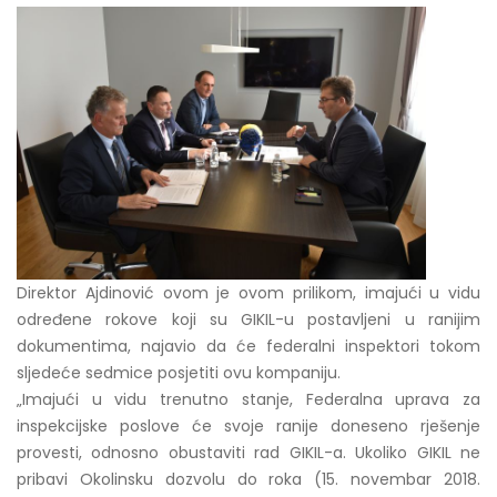
Direktor Ajdinović ovom je ovom prilikom, imajući u vidu
određene rokove koji su GIKIL-u postavljeni u ranijim
dokumentima, najavio da će federalni inspektori tokom
sljedeće sedmice posjetiti ovu kompaniju.
„Imajući u vidu trenutno stanje, Federalna uprava za
inspekcijske poslove će svoje ranije doneseno rješenje
provesti, odnosno obustaviti rad GIKIL-a. Ukoliko GIKIL ne
pribavi Okolinsku dozvolu do roka (15. novembar 2018.