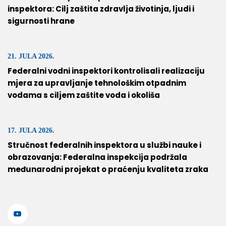
inspektora: Cilj zaštita zdravlja životinja, ljudi i
sigurnosti hrane
21. JULA 2026.
Federalni vodni inspektori kontrolisali realizaciju
mjera za upravljanje tehnološkim otpadnim
vodama s ciljem zaštite voda i okoliša
17. JULA 2026.
Stručnost federalnih inspektora u službi nauke i
obrazovanja: Federalna inspekcija podržala
međunarodni projekat o praćenju kvaliteta zraka