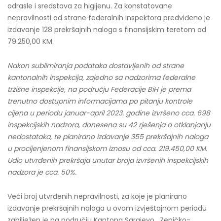
odrasle i sredstava za higijenu. Za konstatovane
nepravilnosti od strane federalnih inspektora predviđeno je
izdavanje 128 prekršajnih naloga s finansijskim teretom od
79.250,00 KM.
Nakon sublimiranja podataka dostavljenih od strane
kantonalnih inspekcija, zajedno sa nadzorima federalne
tržišne inspekcije, na području Federacije BiH je prema
trenutno dostupnim informacijama po pitanju kontrole
cijena u periodu januar-april 2023. godine izvršeno cca. 698
inspekcijskih nadzora, donesena su 42 rješenja o otklanjanju
nedostataka, te planirano izdavanje 355 prekršajnih naloga
u procijenjenom finansijskom iznosu od cca. 219.450,00 KM.
Udio utvrđenih prekršaja unutar broja izvršenih inspekcijskih
nadzora je cca. 50%.
Veći broj utvrđenih nepravilnosti, za koje je planirano
izdavanje prekršajnih naloga u ovom izvještajnom periodu
zabilježen je na području Kantona Sarajevo, Zeničko-