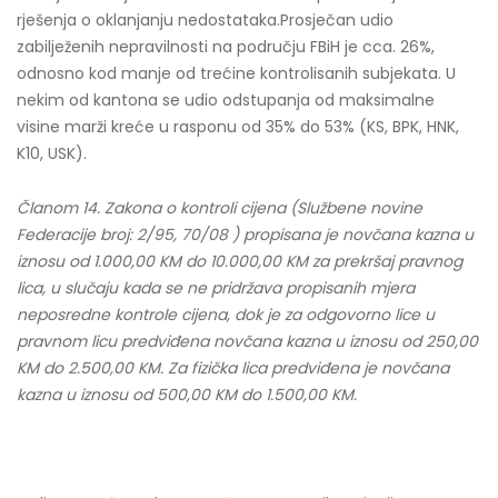
rješenja o oklanjanju nedostataka.Prosječan udio
zabilježenih nepravilnosti na području FBiH je cca. 26%,
odnosno kod manje od trećine kontrolisanih subjekata. U
nekim od kantona se udio odstupanja od maksimalne
visine marži kreće u rasponu od 35% do 53% (KS, BPK, HNK,
K10, USK).
Članom 14. Zakona o kontroli cijena (Službene novine
Federacije broj: 2/95, 70/08 ) propisana je novčana kazna u
iznosu od 1.000,00 KM do 10.000,00 KM za prekršaj pravnog
lica, u slučaju kada se ne pridržava propisanih mjera
neposredne kontrole cijena, dok je za odgovorno lice u
pravnom licu predviđena novčana kazna u iznosu od 250,00
KM do 2.500,00 KM. Za fizička lica predviđena je novčana
kazna u iznosu od 500,00 KM do 1.500,00 KM.