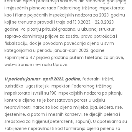
Kontrola cijena predstavlja sastavni dio redovnog godišnjeg
i mjesečnih planova rada Federalnog tržišnog inspektorata,
kao i Plana pojačanih inspekcijskih nadzora za 2023. godinu
koji se trenutno provodi i traje od 13.3.2023.- 22.8.2023.
godine. Po pitanju pritužbi građana, u ukupnoj strukturi
zapravo dominiraju prijave za zaštitu prava potrošača i
fiskalizaciju, dok je povodom povećanja cijena u svim
kategorijama u periodu januar-april 2023. godine
zaprimljeno 47 prijava građana putem telefona za prijave,
web-stranice i e-maila Uprave.
U periodu januar-april 2023. godine
, federalni tržišni,
turističko-ugostiteljski inspektori Federalnog tržišnog
inspektorata izvršili su 190 inspekcijskih nadzora po pitanju
kontrole cijena, te je konstatovan porast u udjelu
nepravilnosti, naročito kod cijena mlijeka, jaja, šećera, riže,
tjestenine, a potom i mesnih konzervi, te dječjih pelena i
sredstava za higijenu(deterdženti, sapuni). U apotekama su
zabilježene nepravilnosti kod formiranja cijena pelena za