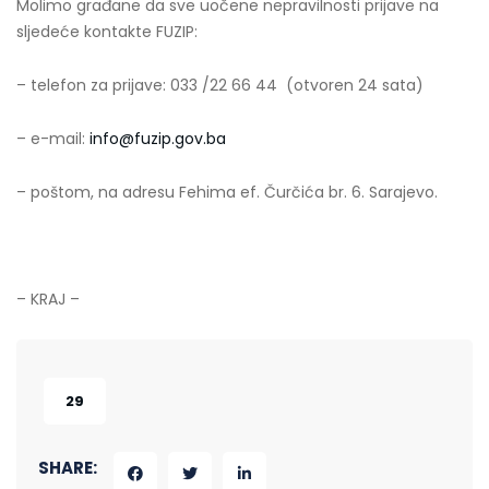
Molimo građane da sve uočene nepravilnosti prijave na
sljedeće kontakte FUZIP:
– telefon za prijave: 033 /22 66 44 (otvoren 24 sata)
– e-mail:
info@fuzip.gov.ba
– poštom, na adresu Fehima ef. Čurčića br. 6. Sarajevo.
– KRAJ –
29
SHARE: