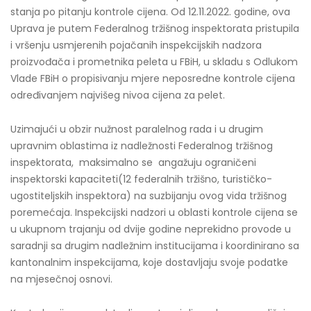
stanja po pitanju kontrole cijena. Od 12.11.2022. godine, ova
Uprava je putem Federalnog tržišnog inspektorata pristupila
i vršenju usmjerenih pojačanih inspekcijskih nadzora
proizvođača i prometnika peleta u FBiH, u skladu s Odlukom
Vlade FBiH o propisivanju mjere neposredne kontrole cijena
određivanjem najvišeg nivoa cijena za pelet.
Uzimajući u obzir nužnost paralelnog rada i u drugim
upravnim oblastima iz nadležnosti Federalnog tržišnog
inspektorata, maksimalno se angažuju ograničeni
inspektorski kapaciteti(12 federalnih tržišno, turističko-
ugostiteljskih inspektora) na suzbijanju ovog vida tržišnog
poremećaja. Inspekcijski nadzori u oblasti kontrole cijena se
u ukupnom trajanju od dvije godine neprekidno provode u
saradnji sa drugim nadležnim institucijama i koordinirano sa
kantonalnim inspekcijama, koje dostavljaju svoje podatke
na mjesečnoj osnovi.