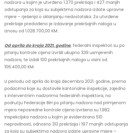
nadzora u kojim je utvrđeno 1.370 prekršaja i 427 manjih
odstupanja za koja su subjektima nadzora izdate upravne
mjere – rješenja o oklanjanju nedostataka. Za utvrđene
prekršaje predviđeno je izdavanje prekršajnih naloga u
iznosu od 1.028.700,00 KM.
Od aprila do kraja 2021. godine
, federalni inspektori su po
pitanju kontrole cijena izvršili ukupno 339 usmjerenih
nadzora, te izdali 100 prekršajnih naloga u visini od
106.400,00 KM.
U periodu od aprila do kraja decembra 2021. godine, prema
podacima koje su dostavile kantonalne inspekcije, zajedno
s interventnim nadzorima federalnih inspektora, na
području Federacije BiH po pitanju nadzora nad primjenom
mjera neposredne kontrole cijena izvršena su 1.982
inspekcijska nadzora u kojim je evidentirano 510
nepravilnosti, odnosno 313 prekršaja i 197 manjih odstupanja
za koja su subjektima nadzora izdate upravne mjere –