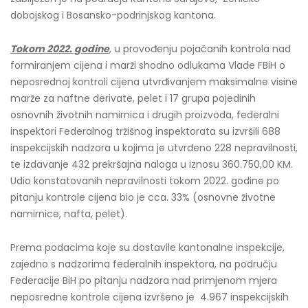
dobojskog i Bosansko-podrinjskog kantona.
Tokom 2022. godine
, u provođenju pojačanih kontrola nad
formiranjem cijena i marži shodno odlukama Vlade FBiH o
neposrednoj kontroli cijena utvrđivanjem maksimalne visine
marže za naftne derivate, pelet i 17 grupa pojedinih
osnovnih životnih namirnica i drugih proizvoda, federalni
inspektori Federalnog tržišnog inspektorata su izvršili 688
inspekcijskih nadzora u kojima je utvrđeno 228 nepravilnosti,
te izdavanje 432 prekršajna naloga u iznosu 360.750,00 KM.
Udio konstatovanih nepravilnosti tokom 2022. godine po
pitanju kontrole cijena bio je cca. 33% (osnovne životne
namirnice, nafta, pelet).
Prema podacima koje su dostavile kantonalne inspekcije,
zajedno s nadzorima federalnih inspektora, na području
Federacije BiH po pitanju nadzora nad primjenom mjera
neposredne kontrole cijena izvršeno je 4.967 inspekcijskih