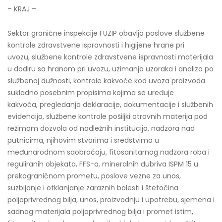
– KRAJ –
Sektor granične inspekcije FUZIP obavlja poslove službene
kontrole zdravstvene ispravnosti i higijene hrane pri
uvozu, službene kontrole zdravstvene ispravnosti materijala
u dodiru sa hranom pri uvozu, uzimanja uzoraka i analiza po
službenoj dužnosti, kontrole kakvoće kod uvoza proizvoda
sukladno posebnim propisima kojima se uređuje
kakvoća, pregledanja deklaracije, dokumentacije i službenih
evidencija, službene kontrole pošiljki otrovnih materija pod
režimom dozvola od nadležnih institucija, nadzora nad
putnicima, njihovim stvarima i sredstvima u
međunarodnom saobraćaju, fitosanitarnog nadzora roba i
reguliranih objekata, FFS-a, mineralnih đubriva ISPM 15 u
prekograničnom prometu, poslove vezne za unos,
suzbijanje i otklanjanje zaraznih bolesti i štetočina
poljoprivrednog bilja, unos, proizvodnju i upotrebu, sjemena i
sadnog materijala poljoprivrednog bilja i promet istim,