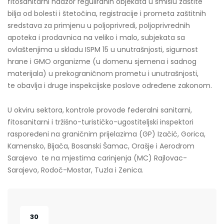
fitosanitarni nadzor reguliranih objekata u smislu zaštite
bilja od bolesti i štetočina, registracije i prometa zaštitnih
sredstava za primjenu u poljoprivredi, poljoprivrednih
apoteka i prodavnica na veliko i malo, subjekata sa
ovlaštenjima u skladu ISPM 15 u unutrašnjosti, sigurnost
hrane i GMO organizme (u domenu sjemena i sadnog
materijala) u prekograničnom prometu i unutrašnjosti,
te obavlja i druge inspekcijske poslove određene zakonom.
U okviru sektora, kontrole provode federalni sanitarni,
fitosanitarni i tržišno-turističko-ugostiteljski inspektori
raspoređeni na graničnim prijelazima (GP) Izačić, Gorica,
Kamensko, Bijača, Bosanski Šamac, Orašje i Aerodrom
Sarajevo te na mjestima carinjenja (MC) Rajlovac-
Sarajevo, Rodoč-Mostar, Tuzla i Zenica.
30