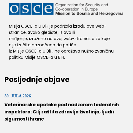
Misija OSCE-a u BiH je podržala izradu ove web-
stranice. Svako gledište, izjava ili
mišljenje, izraženo na ovoj web-stranici, a za koje
nije izričito naznačeno da potiče
iz Misije OSCE-a u BiH, ne odražava nužno zvaničnu
politiku Misije OSCE-a u BiH.
Posljednje objave
30. JULA 2026.
Veterinarske apoteke pod nadzorom federalnih
inspektora: Cilj zaštita zdravlja životinja, ljudi i
sigurnosti hrane