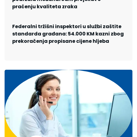
praćenju kvaliteta zraka
Federalni tržišni inspektori u službi zaštite
standarda građana: 54.000 KM kazni zbog
prekoračenja propisane cijene hljeba