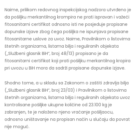
Naime, prilikom redovnog inspekcijskog nadzora utvrđeno je
da pošiljku merkantilnog krompira ne prati ispravan i važeći
fitosanitarni certifikat odnosno isti ne posjeduje propisane
dopunske izjave zbog čega pošiljka ne ispunjava propisane
fitosanitarne uslove za uvoz. Naime, Pravilnikom o listovima
štetnih organizama, listama bilja i reguliranih objekata
(„Službeni glasnik BiH“, broj 48/13) propisano je da
fitosanitarni certifikat koji prati pošiljku merkantilnog kropira
pri uvozu u BiH mora da sadrži propisane dopunske izjave.
Shodno tome, a u skladu sa Zakonom o zaštiti zdravlja bilja
(„Službeni glasnik BiH“, broj 23/03) i Pravilnikom o listovima
štetnih organizama, listama bilja i reguliranih objekata uvoz
kontrolisane pošiljke ukupne količine od 23.100 kg je
zabranjen, te je naloženo njeno vraćanje pošiljaocu,
odnosno uništavanje na propisan način u slučaju da povrat
nije moguć.