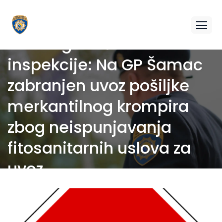
Sektor granične
inspekcije: Na GP Šamac
zabranjen uvoz pošiljke
merkantilnog krompira
zbog neispunjavanja
fitosanitarnih uslova za
uvoz