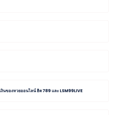
ายเงินของหวยออนไลน์ ฮิต 789 และ LSM99LIVE