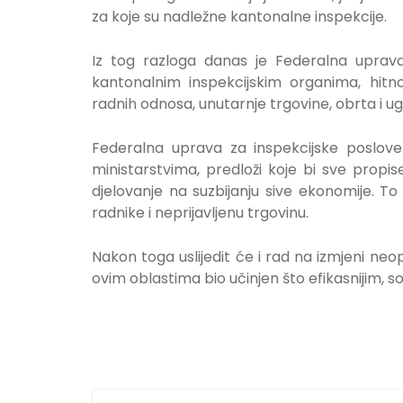
za koje su nadležne kantonalne inspekcije.
Iz tog razloga danas je Federalna uprava
kantonalnim inspekcijskim organima, hitno
radnih odnosa, unutarnje trgovine, obrta i ugo
Federalna uprava za inspekcijske poslove
ministarstvima, predloži koje bi sve propis
djelovanje na suzbijanju sive ekonomije. To
radnike i neprijavljenu trgovinu.
Nakon toga uslijedit će i rad na izmjeni ne
ovim oblastima bio učinjen što efikasnijim, s