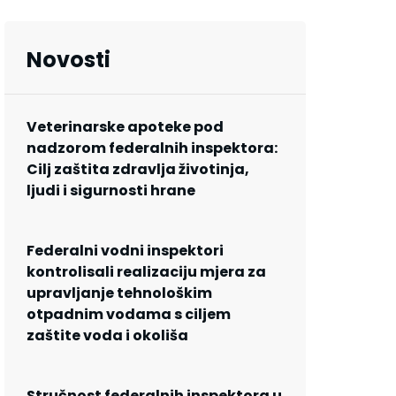
Novosti
Veterinarske apoteke pod
nadzorom federalnih inspektora:
Cilj zaštita zdravlja životinja,
ljudi i sigurnosti hrane
Federalni vodni inspektori
kontrolisali realizaciju mjera za
upravljanje tehnološkim
otpadnim vodama s ciljem
zaštite voda i okoliša
Stručnost federalnih inspektora u