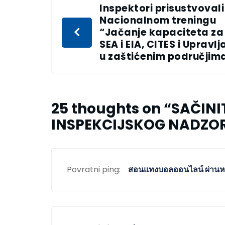
Inspektori prisustvovali
Nacionalnom treningu
“Jačanje kapaciteta za
SEA i EIA, CITES i Upravlj
u zaštićenim područjim
25 thoughts on “
SAČINI
INSPEKCIJSKOG NADZO
Povratni ping:
สอนแทงบอลออนไลน์ ผ่านห