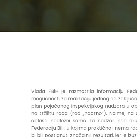
Vlada FBiH je razmotrila informaciju Fed
mogućnosti za realizaciju jednog od zaključak
plan pojačanog inspekcijskog nadzora u obl
na tržištu rada (rad „nacrno”). Naime, na 
oblasti nadležni samo za nadzor nad dr
Federaciju BiH, u kojima praktično i nema r
bi bili postignuti značajniji rezultati, jer je