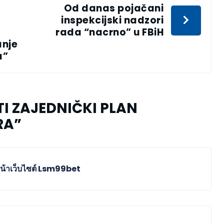
Od danas pojačani
inspekcijski nadzori
rada “nacrno” u FBiH
anje
a”
TI ZAJEDNIČKI PLAN
RA
”
น้าเว็บไซต์ Lsm99bet