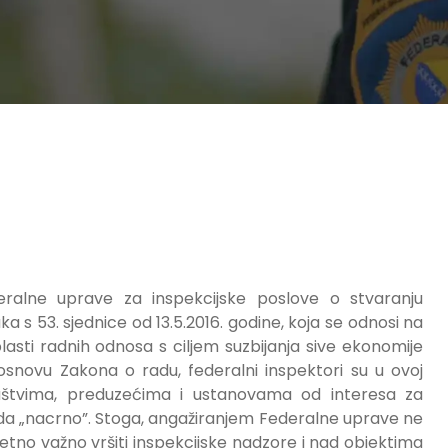
eralne uprave za inspekcijske poslove o stvaranju
a s 53. sjednice od 13.5.2016. godine, koja se odnosi na
asti radnih odnosa s ciljem suzbijanja sive ekonomije
osnovu Zakona o radu, federalni inspektori su u ovoj
uštvima, preduzećima i ustanovama od interesa za
ada „nacrno”. Stoga, angažiranjem Federalne uprave ne
 izuzetno važno vršiti inspekcijske nadzore i nad objektima