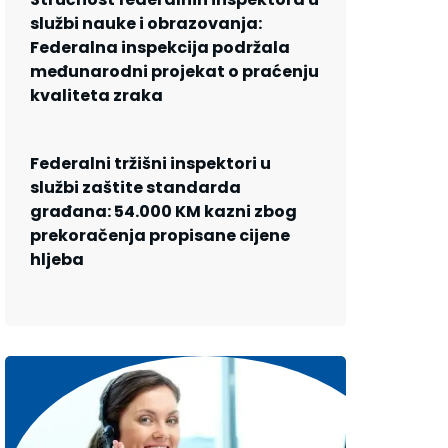
službi nauke i obrazovanja:
Federalna inspekcija podržala
međunarodni projekat o praćenju
kvaliteta zraka
Federalni tržišni inspektori u
službi zaštite standarda
građana: 54.000 KM kazni zbog
prekoračenja propisane cijene
hljeba