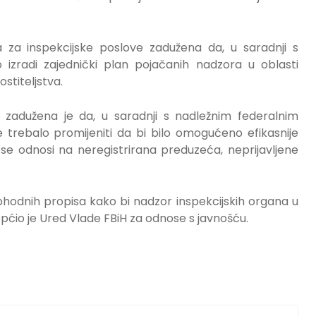
 za inspekcijske poslove zadužena da, u saradnji s
 izradi zajednički plan pojačanih nadzora u oblasti
stiteljstva.
 zadužena je da, u saradnji s nadležnim federalnim
e trebalo promijeniti da bi bilo omogućeno efikasnije
 se odnosi na neregistrirana preduzeća, neprijavljene
ophodnih propisa kako bi nadzor inspekcijskih organa u
općio je Ured Vlade FBiH za odnose s javnošću.