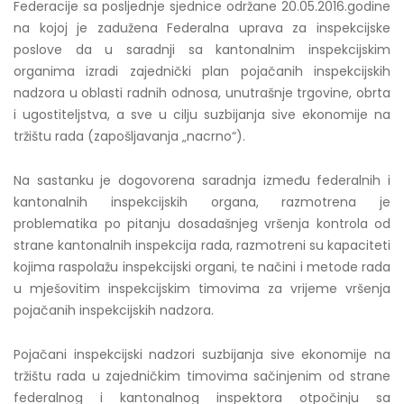
Federacije sa posljednje sjednice održane 20.05.2016.godine
na kojoj je zadužena Federalna uprava za inspekcijske
poslove da u saradnji sa kantonalnim inspekcijskim
organima izradi zajednički plan pojačanih inspekcijskih
nadzora u oblasti radnih odnosa, unutrašnje trgovine, obrta
i ugostiteljstva, a sve u cilju suzbijanja sive ekonomije na
tržištu rada (zapošljavanja „nacrno“).
Na sastanku je dogovorena saradnja između federalnih i
kantonalnih inspekcijskih organa, razmotrena je
problematika po pitanju dosadašnjeg vršenja kontrola od
strane kantonalnih inspekcija rada, razmotreni su kapaciteti
kojima raspolažu inspekcijski organi, te načini i metode rada
u mješovitim inspekcijskim timovima za vrijeme vršenja
pojačanih inspekcijskih nadzora.
Pojačani inspekcijski nadzori suzbijanja sive ekonomije na
tržištu rada u zajedničkim timovima sačinjenim od strane
federalnog i kantonalnog inspektora otpočinju sa