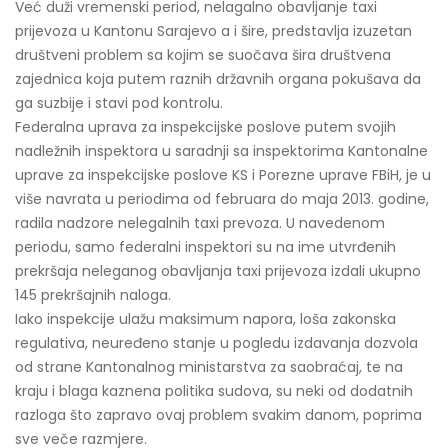
Već duži vremenski period, nelagalno obavljanje taxi
prijevoza u Kantonu Sarajevo a i šire, predstavlja izuzetan
društveni problem sa kojim se suočava šira društvena
zajednica koja putem raznih državnih organa pokušava da
ga suzbije i stavi pod kontrolu.
Federalna uprava za inspekcijske poslove putem svojih
nadležnih inspektora u saradnji sa inspektorima Kantonalne
uprave za inspekcijske poslove KS i Porezne uprave FBiH, je u
više navrata u periodima od februara do maja 2013. godine,
radila nadzore nelegalnih taxi prevoza. U navedenom
periodu, samo federalni inspektori su na ime utvrđenih
prekršaja neleganog obavljanja taxi prijevoza izdali ukupno
145 prekršajnih naloga.
Iako inspekcije ulažu maksimum napora, loša zakonska
regulativa, neuređeno stanje u pogledu izdavanja dozvola
od strane Kantonalnog ministarstva za saobraćaj, te na
kraju i blaga kaznena politika sudova, su neki od dodatnih
razloga što zapravo ovaj problem svakim danom, poprima
sve veče razmjere.