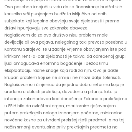
Ovo posebno imajući u vidu da se finansiranje budžetskih
korisnika vrši punjenjem budžeta isključivo od onih
subjekata koji legalno obavljaju svoje djelatnosti i prema
državi ispunjavaju sve zakonske obaveze.
Naglašavam da za ovo društvo nisu problem male
devijacije ali ova pojava, nelegalnog taxi prevoza posebno u
Kantonu Sarajevo, te u zadnje vrijeme obavljanjem iste pod
krinkom rent-a-car djelatnosti je takva, da određenoj grupi
ljudi omogućava enormno bogaćenje i bezobzirnu
eksploataciju radne snage koja radi za njih. Ovo je dakle
krupan problem koji se ne smije i ne može dalje tolerisati.
Naglašavamo i činjenicu da je jedna dobra reforma koja je
urađena u oblasti prekršaja, dovedena u pitanje. Iako je
intencija zakonodavca kod donošenja Zakona o prekršajima
u FBiH bila da ovlašteni organ, meritornim rješavanjem
putem prekršajnih naloga izricanjem početne, minimalne
novčane kazne za utvrđeni prekršaj riješi predmet, a na taj
način smanji eventualno priliv prekršajnih predmeta na