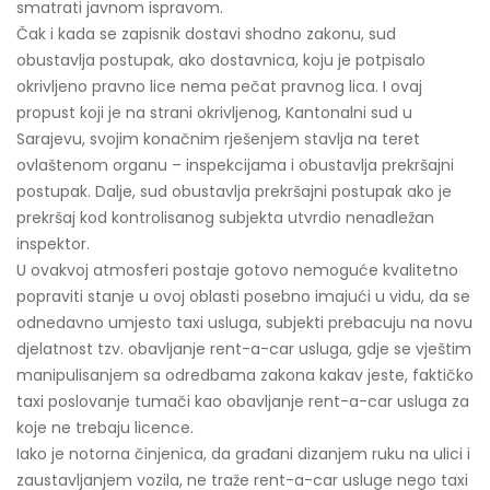
smatrati javnom ispravom.
Čak i kada se zapisnik dostavi shodno zakonu, sud
obustavlja postupak, ako dostavnica, koju je potpisalo
okrivljeno pravno lice nema pečat pravnog lica. I ovaj
propust koji je na strani okrivljenog, Kantonalni sud u
Sarajevu, svojim konačnim rješenjem stavlja na teret
ovlaštenom organu – inspekcijama i obustavlja prekršajni
postupak. Dalje, sud obustavlja prekršajni postupak ako je
prekršaj kod kontrolisanog subjekta utvrdio nenadležan
inspektor.
U ovakvoj atmosferi postaje gotovo nemoguće kvalitetno
popraviti stanje u ovoj oblasti posebno imajući u vidu, da se
odnedavno umjesto taxi usluga, subjekti prebacuju na novu
djelatnost tzv. obavljanje rent-a-car usluga, gdje se vještim
manipulisanjem sa odredbama zakona kakav jeste, faktičko
taxi poslovanje tumači kao obavljanje rent-a-car usluga za
koje ne trebaju licence.
Iako je notorna činjenica, da građani dizanjem ruku na ulici i
zaustavljanjem vozila, ne traže rent-a-car usluge nego taxi