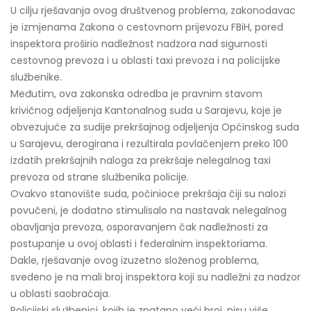
U cilju rješavanja ovog društvenog problema, zakonodavac
je izmjenama Zakona o cestovnom prijevozu FBiH, pored
inspektora proširio nadležnost nadzora nad sigurnosti
cestovnog prevoza i u oblasti taxi prevoza i na policijske
službenike.
Međutim, ova zakonska odredba je pravnim stavom
krivičnog odjeljenja Kantonalnog suda u Sarajevu, koje je
obvezujuće za sudije prekršajnog odjeljenja Općinskog suda
u Sarajevu, derogirana i rezultirala povlačenjem preko 100
izdatih prekršajnih naloga za prekršaje nelegalnog taxi
prevoza od strane službenika policije.
Ovakvo stanovište suda, počinioce prekršaja čiji su nalozi
povučeni, je dodatno stimulisalo na nastavak nelegalnog
obavljanja prevoza, osporavanjem čak nadležnosti za
postupanje u ovoj oblasti i federalnim inspektoriama.
Dakle, rješavanje ovog izuzetno složenog problema,
svedeno je na mali broj inspektora koji su nadležni za nadzor
u oblasti saobraćaja.
Policijski službenici, kojih je znatano veći broj, nisu više