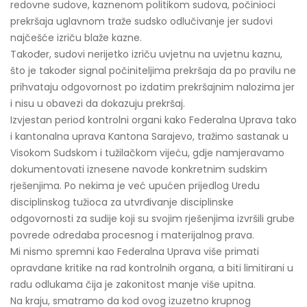
redovne sudove, kaznenom politikom sudova, počinioci
prekršaja uglavnom traže sudsko odlučivanje jer sudovi
najčešće izriču blaže kazne.
Također, sudovi nerijetko izriču uvjetnu na uvjetnu kaznu,
što je također signal počiniteljima prekršaja da po pravilu ne
prihvataju odgovornost po izdatim prekršajnim nalozima jer
i nisu u obavezi da dokazuju prekršaj.
Izvjestan period kontrolni organi kako Federalna Uprava tako
i kantonalna uprava Kantona Sarajevo, tražimo sastanak u
Visokom Sudskom i tužilačkom vijeću, gdje namjeravamo
dokumentovati iznesene navode konkretnim sudskim
rješenjima. Po nekima je već upućen prijedlog Uredu
disciplinskog tužioca za utvrđivanje disciplinske
odgovornosti za sudije koji su svojim rješenjima izvršili grube
povrede odredaba procesnog i materijalnog prava.
Mi nismo spremni kao Federalna Uprava više primati
opravdane kritike na rad kontrolnih organa, a biti limitirani u
radu odlukama čija je zakonitost manje više upitna.
Na kraju, smatramo da kod ovog izuzetno krupnog