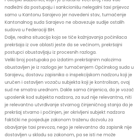
nadležni da postupaju i sankcionišu nelegalni taxi prijevoz
samo u Kantonu Sarajevo jer navedeni stav, tumačenje
Kantonalnog suda Sarajevo ne obavezuje sudije ostalih
sudova u Federaciji BiH.
Dalje, realna situacija koja se tiče kažnjavanja počinilaca
prekršaja iz ove oblasti jeste da se većinom, prekršajni
postupci obustavljaju iz procesnih razloga.
Veliki broj postupaka po izdatim prekršajnim nalozima
obustavljen je iz razloga jer tumačenjem Općinskog suda u
Sarajevu, dostavu zapisnika o inspekcijskom nadzoru koji je
uručen i ostavljen vozaču subjekta koji je kontrolisan, ovaj
sud ne smatra urednom. Dakle sama činjenica, da je vozač
uposlenik kod subjekta nadzora, za sud nije relevantna, niti
je relevantno utvrđivanje stvarnog činjeničnog stanja da je
prekršaj stvarno i počinjen, jer okrivljeni subjekt nadzora
faktički ne posjeduje zakonom traženu dozvolu za
obavljanje taxi prevoza, nego je relevantno da zapisnik nije
dostavljen u skladu sa zakonom, pa se isti ne može