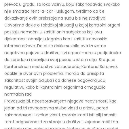
prevoz u gradu, za loko vožnju, koju zakonodavac svakako
nije smatrao rent-a-car -uslugom, tvrdimo da će
dokazivanje ovih prekršaja na sudu biti neizvodljivo.
Govorimo dakle o faktičkoj situaciji u kojoj kontrolni organi
postaju nemoćni u zaštiti onih subjekata koji ovu
djeleatnost obavljaju legalno kao i zaštiti imovinskih
interesa države. Da bi se dakle suzbila ova izuzetno
negativna pojava u društvu, svi organi moraju podjednako
da sarađuju i obavljaju svoj posao u istom cilju. Stoga bi
Kantonalno ministarstvo za saobraćaj Kantona Sarajevo,
odakle je izvor ovih problema, moralo da preispita
zakonitost svojih odluka i da donese odgovarajuću
regulativu kako bi kontrolnim organima omogućilo
normalan rad.
Pravosuđe bi, neosporavanjem njegove neovisnosti, kao
jedan od tri ravnopravna stuba vlasti u državi, pored
zakonodavne i izvršne vlasti, moralo imati isti cilj i snositi
teret odgovornosti za stanje u društvu i zajedno raditi na
suzbijanju ove pojave izuzetno štetne za društvo u cjelini.