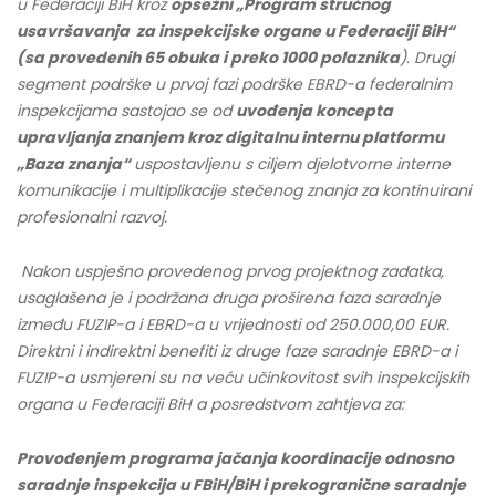
u Federaciji BiH kroz
opsežni „Program stručnog
usavršavanja za inspekcijske organe u Federaciji BiH“
(sa provedenih 65 obuka i preko 1000 polaznika
). Drugi
segment podrške u prvoj fazi podrške EBRD-a federalnim
inspekcijama sastojao se od
uvođenja koncepta
upravljanja znanjem kroz digitalnu internu platformu
„Baza znanja“
uspostavljenu s ciljem djelotvorne interne
komunikacije i multiplikacije stečenog znanja za kontinuirani
profesionalni razvoj.
Nakon uspješno provedenog prvog projektnog zadatka,
usaglašena je i podržana druga proširena faza saradnje
između FUZIP-a i EBRD-a u vrijednosti od 250.000,00 EUR.
Direktni i indirektni benefiti iz druge faze saradnje EBRD-a i
FUZIP-a usmjereni su na veću učinkovitost svih inspekcijskih
organa u Federaciji BiH a posredstvom zahtjeva za:
Provođenjem programa jačanja koordinacije odnosno
saradnje inspekcija u FBiH/BiH i prekogranične saradnje