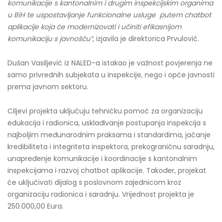
komunikacije s kantonalnim i drugim inspekcijskim organima
u BiH te uspostavljanje funkcionalne usluge putem chatbot
aplikacije koja će modernizovati i učiniti efikasnijom
komunikaciju s javnošću“
, izjavila je direktorica Prvulović.
Dušan Vasiljević iz NALED-a istakao je važnost povjerenja ne
samo privrednih subjekata u inspekcije, nego i opće javnosti
prema javnom sektoru.
Ciljevi projekta uključuju tehničku pomoć za organizaciju
edukacija i radionica, usklađivanje postupanja inspekcija s
najboljim međunarodnim praksama i standardima, jačanje
kredibiliteta i integriteta inspektora, prekograničnu saradnju,
unapređenje komunikacije i koordinacije s kantonalnim
inspekcijama i razvoj chatbot aplikacije. Također, projekat
će uključivati dijalog s poslovnom zajednicom kroz
organizaciju radionica i saradnju. Vrijednost projekta je
250.000,00 Eura.