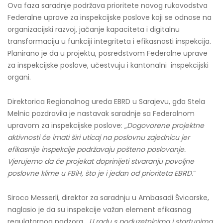
Ova faza saradnje podržava prioritete novog rukovodstva
Federalne uprave za inspekcijske poslove koji se odnose na
organizacijski razvoj, jačanje kapaciteta i digitalnu
transformaciju u funkciji integriteta i efikasnosti inspekcija.
Planirano je da u projektu, posredstvom Federalne uprave
za inspekcijske poslove, učestvuju i kantonalni inspekcijski
organi.
Direktorica Regionalnog ureda EBRD u Sarajevu, gđa Stela
Melnic pozdravila je nastavak saradnje sa Federalnom
upravom za inspekcijske poslove: „
Dogovorene projektne
aktivnosti će imati širi uticaj na poslovnu zajednicu jer
efikasnije inspekcije podržavaju pošteno poslovanje.
Vjerujemo da će projekat doprinijeti stvaranju povoljne
poslovne klime u FBiH, što je i jedan od prioriteta EBRD
.“
Siroco Messerli, direktor za saradnju u Ambasadi Švicarske,
naglasio je da su inspekcije važan element efikasnog
regulatornog nadzora.
„U radu s poduzetnicima i startupima,