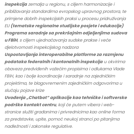
inspekcija
zemalja u regionu, s ciljem harmonizacije i
približavanja standardima evropskog upravnog prostora, te
primjene dobrih inspekcijskih praksi u procesu pridruživanja
EU
(tematske regionalne studijske posjete i edukacije)
Programa saradnje sa prekršajnim odjeljenjima sudova
u FBiH
, s ciljem ujednačavanja sudske prakse i veće
djelotvornosti inspekcijskog nadzora
Uspostavljanja interoperabilne platforme za razmjenu
podataka federalnih i kantonalnih inspekcija
u okvirima
obaveza predviđenih važećim propisima i odlukama Vlade
FBiH, kao i bolje koordinacije i saradnje na zajedničkim
projektima, te blagovremenim zajedničkim odgovorima u
slučaju pojave krize
Uvođenja „Chatbot“ aplikacije kao tehničke i softverske
podrške kontakt centru
, koji će putem vibera i web-
stranice služiti građanima i privrednicima kao online forma
za predstavke, upite, pomoć neukoj stranci po pitanjima
nadležnosti i zakonske regulative.