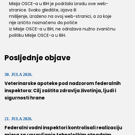
Misija OSCE-a u BiH je podržala izradu ove web-
stranice. Svako gledište, izjava ili
mišljenje, izraženo na ovoj web-stranici, a za koje
nije izričito naznačeno da potiče
iz Misije OSCE-a u BiH, ne odražava nužno zvaničnu
politiku Misije OSCE-a u BiH.
Posljednje objave
30. JULA 2026.
Veterinarske apoteke pod nadzorom federalnih
inspektora: Cilj zaštita zdravlja životinja, ljudi i
sigurnosti hrane
21. JULA 2026.
Federalni vodni inspektori kontrolisali realizaciju
mjera za upravljanje tehnološkim otpadnim