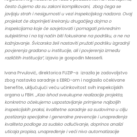
često čujemo da su zakoni komplikovani, zbog čega se
javljaju strah i nesigurnosti u vezi inspekcijskog nadzora. Ovaj
projekat će doprinijeti kreiranju drugačijeg dojma o
inspekcijama koje će savjetovati i pomagati privrednim
subjektima i na taj način biti fokusirane na podršku, a ne na
kažnjavanje. Švicarska želi nastaviti pružati podršku izgradnji
povjerenja građana u institucije, ali i povjerenja između
različitih institucija“
, izjavio je gospodin Messerli.
Ivana Prvulović, direktorica FUZIP-a izrazila je zadovoljstvo
zbog nastavka saradnje s EBRD-om i naglasila očekivane
benefite, uključujući veću učinkovitost svih inspekcijskih
organa u FBiH.
„Kao ishod sveukupne realizacije projekta,
konkretno očekujemo uspostavljanje primjene najboljih
inspekcijskih praksi, kvalitetne saradnje sa sudovima u cilju
postizanja specijalne i generalne prevencije i unapređenja
kvaliteta podloge za sudsko odlučivanje, doprinos analizi
uticaja propisa, unapređenje i veći nivo automatizacije