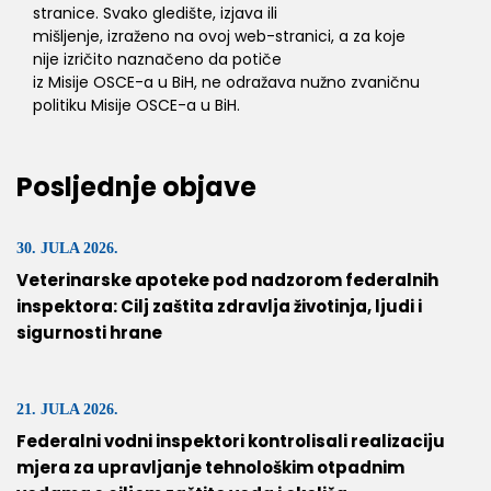
stranice. Svako gledište, izjava ili
mišljenje, izraženo na ovoj web-stranici, a za koje
nije izričito naznačeno da potiče
iz Misije OSCE-a u BiH, ne odražava nužno zvaničnu
politiku Misije OSCE-a u BiH.
Posljednje objave
30. JULA 2026.
Veterinarske apoteke pod nadzorom federalnih
inspektora: Cilj zaštita zdravlja životinja, ljudi i
sigurnosti hrane
21. JULA 2026.
Federalni vodni inspektori kontrolisali realizaciju
mjera za upravljanje tehnološkim otpadnim