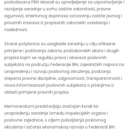
poslodavaca FBiH iskazali su opredjeljenje za uspostavljanje i
razvijanje saradnje u svrhu zaštite zakonitosti, pravne
sigurnosti, efektivnog doprinosa ostvarenju zaštite javnog i
privatnih interesa iz propisanih zakonskih ovlaštenja i
nadležnosti.
Strane potpisnice su usaglasile saradnju u cilju efikasne
primjene i poštivanja zakona, podzakonskih akata i drugih
propisa kojim se regulišu prava i obaveze poslovnih
subjekata na području Federacije BiH, zajedničkih napora na
unapređenju i razvoju poslovnog okruženja, podizanja
stepena pravne discipline, odgovornosti, transparentnosti i
nivoa informisanosti poslovnih subjekata o pitanjima iz
oblasti primjene pravnih propisa.
Memorandumi predstavljaju značajan korak ka
unapređenju saradnje između inspekcijskih organa i
poslovne zajednice, s ciljem poboljšanja poslovnog
okruženja i jačanja ekonomskog razvoja u Federaciji BiH.