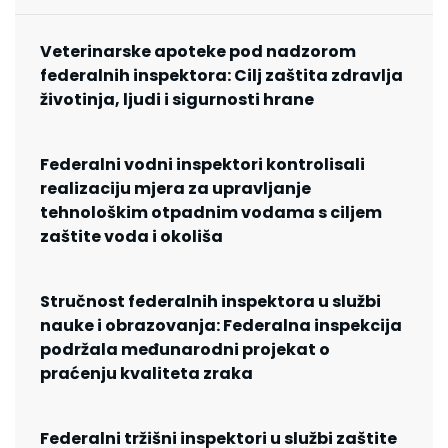
Veterinarske apoteke pod nadzorom
federalnih inspektora: Cilj zaštita zdravlja
životinja, ljudi i sigurnosti hrane
Federalni vodni inspektori kontrolisali
realizaciju mjera za upravljanje
tehnološkim otpadnim vodama s ciljem
zaštite voda i okoliša
Stručnost federalnih inspektora u službi
nauke i obrazovanja: Federalna inspekcija
podržala međunarodni projekat o
praćenju kvaliteta zraka
Federalni tržišni inspektori u službi zaštite