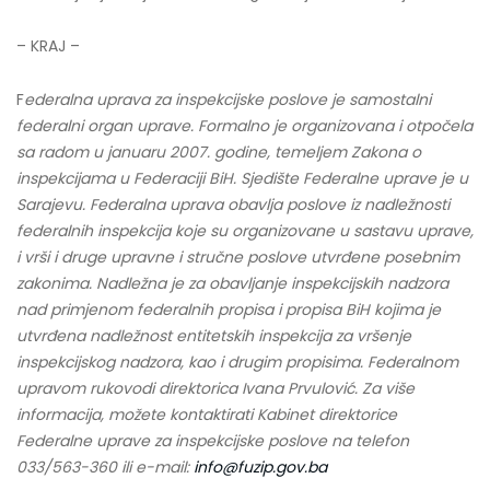
– KRAJ –
F
ederalna uprava za inspekcijske poslove je samostalni
federalni organ uprave. Formalno je organizovana i otpočela
sa radom u januaru 2007. godine, temeljem Zakona o
inspekcijama u Federaciji BiH. Sjedište Federalne uprave je u
Sarajevu. Federalna uprava obavlja poslove iz nadležnosti
federalnih inspekcija koje su organizovane u sastavu uprave,
i vrši i druge upravne i stručne poslove utvrđene posebnim
zakonima. Nadležna je za obavljanje inspekcijskih nadzora
nad primjenom federalnih propisa i propisa BiH kojima je
utvrđena nadležnost entitetskih inspekcija za vršenje
inspekcijskog nadzora, kao i drugim propisima. Federalnom
upravom rukovodi direktorica Ivana Prvulović. Za više
informacija, možete kontaktirati Kabinet direktorice
Federalne uprave za inspekcijske poslove na telefon
033/563-360 ili e-mail:
info@fuzip.gov.ba