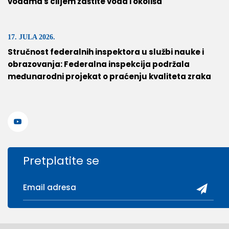
vodama s ciljem zaštite voda i okoliša
17. JULA 2026.
Stručnost federalnih inspektora u službi nauke i
obrazovanja: Federalna inspekcija podržala
međunarodni projekat o praćenju kvaliteta zraka
Pretplatite se