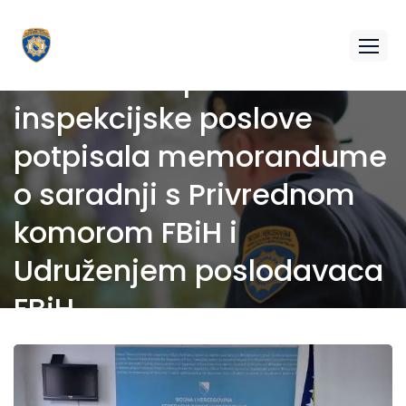
Federalna uprava za
inspekcijske poslove
potpisala memorandume
o saradnji s Privrednom
komorom FBiH i
Udruženjem poslodavaca
FBiH