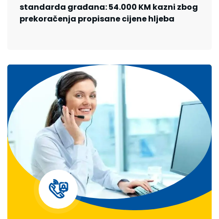
standarda građana: 54.000 KM kazni zbog
prekoračenja propisane cijene hljeba