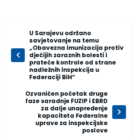
U Sarajevu održano
savjetovanje na temu
„Obavezna imunizacija protiv
dječijih zaraznih bolesti i
prateće kontrole od strane
nadležnih inspekcija u
Federaciji BiH“
Ozvaničen početak druge
faze saradnje FUZIP i EBRD
za dalje unapređenje
kapaciteta Federalne
uprave za inspekcijske
poslove