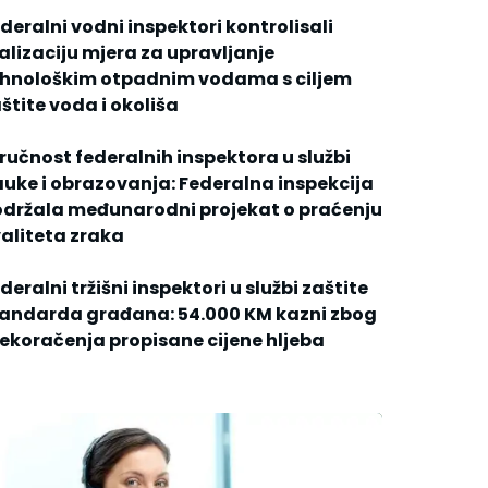
deralni vodni inspektori kontrolisali
alizaciju mjera za upravljanje
hnološkim otpadnim vodama s ciljem
štite voda i okoliša
ručnost federalnih inspektora u službi
uke i obrazovanja: Federalna inspekcija
držala međunarodni projekat o praćenju
aliteta zraka
deralni tržišni inspektori u službi zaštite
andarda građana: 54.000 KM kazni zbog
ekoračenja propisane cijene hljeba