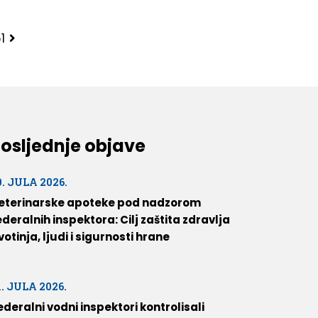
1
osljednje objave
0. JULA 2026.
eterinarske apoteke pod nadzorom
ederalnih inspektora: Cilj zaštita zdravlja
ivotinja, ljudi i sigurnosti hrane
1. JULA 2026.
ederalni vodni inspektori kontrolisali