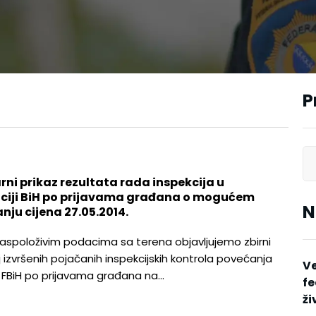
P
rni prikaz rezultata rada inspekcija u
ciji BiH po prijavama građana o mogućem
N
nju cijena 27.05.2014.
aspoloživim podacima sa terena objavljujemo zbirni
j izvršenih pojačanih inspekcijskih kontrola povećanja
V
u FBiH po prijavama građana na…
fe
ži