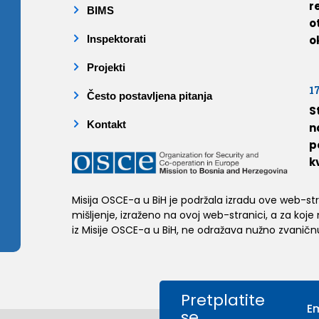
r
BIMS
o
Inspektorati
o
Projekti
1
Često postavljena pitanja
S
Kontakt
n
p
k
Misija OSCE-a u BiH je podržala izradu ove web-stran
mišljenje, izraženo na ovoj web-stranici, a za koje
iz Misije OSCE-a u BiH, ne odražava nužno zvaničnu
Pretplatite
se