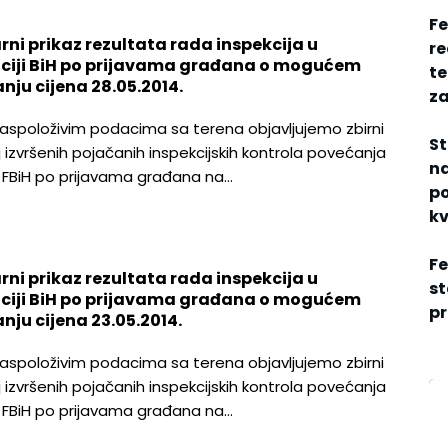
Fe
rni prikaz rezultata rada inspekcija u
re
ciji BiH po prijavama građana o mogućem
te
nju cijena 28.05.2014.
za
aspoloživim podacima sa terena objavljujemo zbirni
St
j izvršenih pojačanih inspekcijskih kontrola povećanja
na
u FBiH po prijavama građana na…
po
kv
Fe
rni prikaz rezultata rada inspekcija u
st
ciji BiH po prijavama građana o mogućem
pr
nju cijena 23.05.2014.
aspoloživim podacima sa terena objavljujemo zbirni
j izvršenih pojačanih inspekcijskih kontrola povećanja
u FBiH po prijavama građana na…