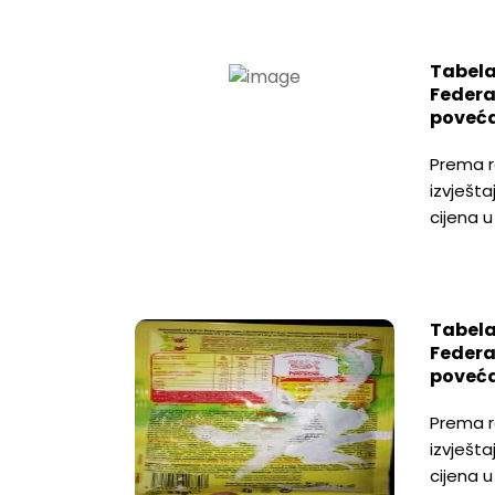
Tabela
Federa
poveća
Prema r
izvješta
cijena 
Tabela
Federa
poveća
Prema r
izvješta
cijena 