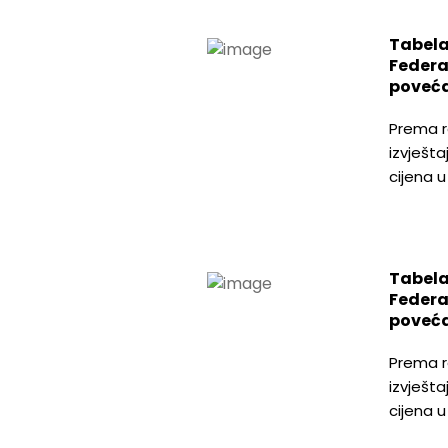
Tabela
Federa
poveća
Prema r
izvješta
cijena 
Tabela
Federa
poveća
Prema r
izvješta
cijena 