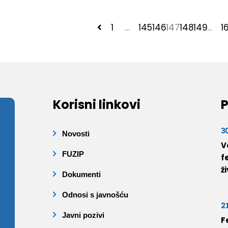
1
…
145
146
147
148
149
…
16
Korisni linkovi
P
3
Novosti
V
FUZIP
f
ž
Dokumenti
Odnosi s javnošću
2
Javni pozivi
F