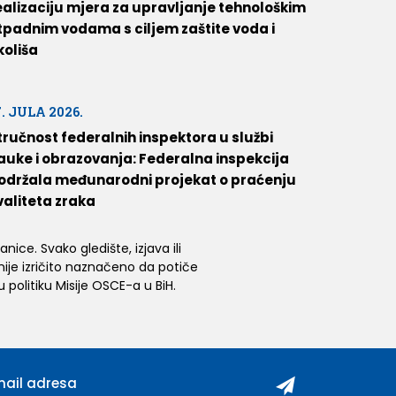
ealizaciju mjera za upravljanje tehnološkim
tpadnim vodama s ciljem zaštite voda i
koliša
7. JULA 2026.
tručnost federalnih inspektora u službi
auke i obrazovanja: Federalna inspekcija
održala međunarodni projekat o praćenju
valiteta zraka
ice. Svako gledište, izjava ili
 nije izričito naznačeno da potiče
 politiku Misije OSCE-a u BiH.