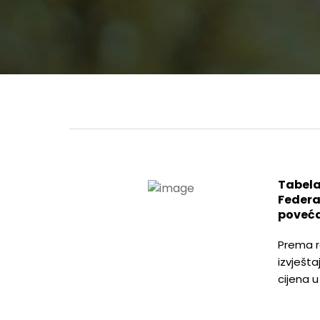
Tabela
Federa
poveća
Prema r
izvješta
cijena 