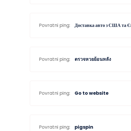
Povratni ping:
Доставка авто з США та Є
Povratni ping:
ตรวจหวยย้อนหลัง
Povratni ping:
Go to website
Povratni ping:
pigspin