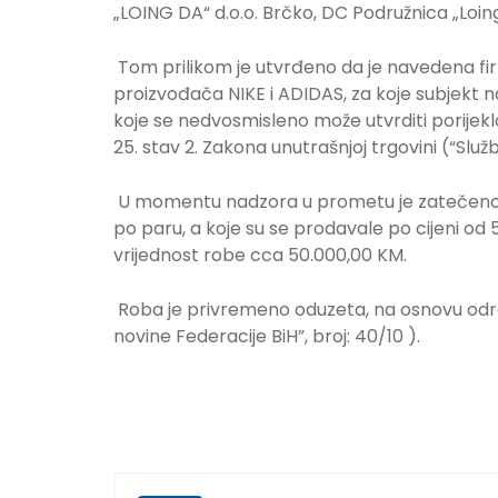
„LOING DA“ d.o.o. Brčko, DC Podružnica „Loi
Tom prilikom je utvrđeno da je navedena fir
proizvođača NIKE i ADIDAS, za koje subjekt 
koje se nedvosmisleno može utvrditi porijek
25. stav 2. Zakona unutrašnjoj trgovini (“Služb
U momentu nadzora u prometu je zatečeno p
po paru, a koje su se prodavale po cijeni od 
vrijednost robe cca 50.000,00 KM.
Roba je privremeno oduzeta, na osnovu odre
novine Federacije BiH”, broj: 40/10 ).