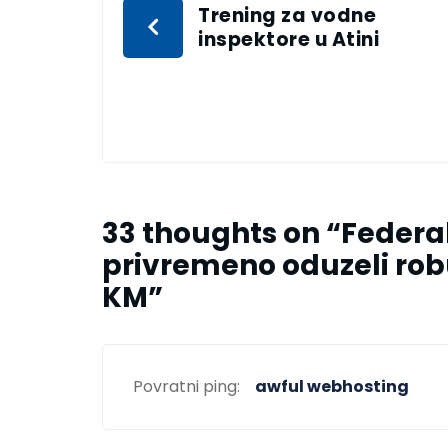
Trening za vodne
inspektore u Atini
33 thoughts on “
Federal
privremeno oduzeli robu
KM
”
Povratni ping:
awful webhosting