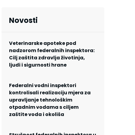
Novosti
Veterinarske apoteke pod
nadzorom federalnih inspektora:
Cilj zaštita zdravlja životinja,
ljudi i sigurnosti hrane
Federalni vodni inspektori
kontrolisali realizaciju mjera za
upravljanje tehnološkim
otpadnim vodama s ciljem
zaštite voda i okoliša
Stručnost federalnih inspektora u