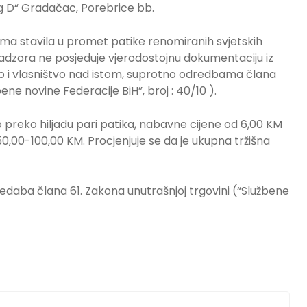
ng D“ Gradačac, Porebrice bb.
ma stavila u promet patike renomiranih svjetskih
nadzora ne posjeduje vjerodostojnu dokumentaciju iz
lo i vlasništvo nad istom, suprotno odredbama člana
ene novine Federacije BiH”, broj : 40/10 ).
reko hiljadu pari patika, nabavne cijene od 6,00 KM
50,00-100,00 KM. Procjenjuje se da je ukupna tržišna
daba člana 61. Zakona unutrašnjoj trgovini (“Službene