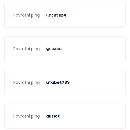
Povratni ping:
แทงหวย24
Povratni ping:
ดูบอลสด
Povratni ping:
ufabet789
Povratni ping:
allslot