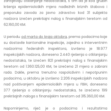
zahtijevaju otklanjanje nedostataka, s tim da je kod grubih
kršenja epidemioloških mjera nadležnih kriznih štabova i
preporuka zavoda za javno zdravstvo kod 31 subjekta
nadzora izrečen prekršajni nalog s finansijskim teretom od
62.160,00 KM.
U periodu
od marta do kraja oktobra
, prema podacima koje
su dostavile kantonalne inspekcije, zajedno s interventnim
nadzorima federalnih inspektora, izvršeno je 18.977
inspekcijskih nadzora, doneseno 2.440 rješenja o otklanjanju
nedostataka, te izrečen 821 prekršajni nalog s finansijskim
teretom od 1.360.125,00 KM, te izrečena 21 mjera o zabrani
rada. Dakle, prema trenutno raspoloživim i nepotpunim
podacima, u oktobru je izvršeno 2.206 inspekcijskih nadzora
nad poštivanjem epidemioloških mjera u FBiH, doneseno
377 rješenja o otklanjanju nedostataka, te izrečeno 199
prekršajnih naloga s finansijskim teretom od 315.360,00 KM.
Napominjemo, riječ je o podacima i rezultatima