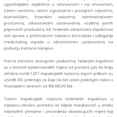
ugostiteljskim objektima u zatvorenom i na otvorenom,
tržnim centrima, većim trgovinama i prodajnim mjestima,
kozmetičkim, frizerskim salonima, administrativnim
prostorima, zdravstvenim ustanovama, vozilima javnih
prijevoznih preduzeća, itd. Federalni zdravstveni inspektorat
ove Uprave u prethodnom mjesecu kontrolisao i odlaganje
medicinskog otpada u zdravstvenim ustanovama na
području Kantona Sarajevo.
Prema trenutno dostupnim podacima, federalni inspektori
su u kontroli epidemioloških mjera od početka jula do kraja
oktobra izvršili 1.207 inspekcijskih nadzora, kojom prilikom su
utvrdili 100 prekršaja za koje će biti izdati prekršajni nalozi s
finansijskim teretom od 186.910,00 KM .
Tokom inspekcijskih nadzora federalnih inspektora u
mjesecu oktobru pretežno se bilježe manjkavosti u smislu
nepravilne primjene i provođenja obavezujućih mjera koji