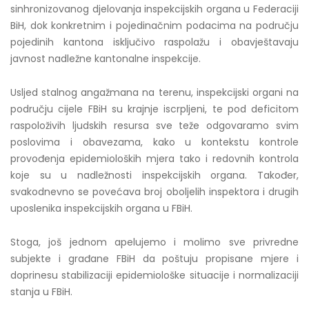
sinhronizovanog djelovanja inspekcijskih organa u Federaciji
BiH, dok konkretnim i pojedinačnim podacima na području
pojedinih kantona isključivo raspolažu i obavještavaju
javnost nadležne kantonalne inspekcije.
Usljed stalnog angažmana na terenu, inspekcijski organi na
području cijele FBiH su krajnje iscrpljeni, te pod deficitom
raspoloživih ljudskih resursa sve teže odgovaramo svim
poslovima i obavezama, kako u kontekstu kontrole
provođenja epidemioloških mjera tako i redovnih kontrola
koje su u nadležnosti inspekcijskih organa. Također,
svakodnevno se povećava broj oboljelih inspektora i drugih
uposlenika inspekcijskih organa u FBiH.
Stoga, još jednom apelujemo i molimo sve privredne
subjekte i građane FBiH da poštuju propisane mjere i
doprinesu stabilizaciji epidemiološke situacije i normalizaciji
stanja u FBiH.