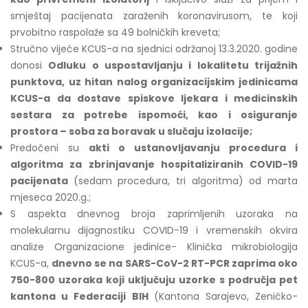
smještaj pacijenata zaraženih koronavirusom, te koji
prvobitno raspolaže sa 49 bolničkih kreveta;
Stručno vijeće KCUS-a na sjednici održanoj 13.3.2020. godine
donosi
Odluku o uspostavljanju i lokalitetu trijažnih
punktova, uz hitan nalog organizacijskim jedinicama
KCUS-a da dostave spiskove ljekara i medicinskih
sestara za potrebe ispomoći, kao i osiguranje
prostora – soba za boravak u slučaju izolacije;
Predočeni su
akti o ustanovljavanju procedura i
algoritma za zbrinjavanje hospitaliziranih COVID-19
pacijenata
(sedam procedura, tri algoritma) od marta
mjeseca 2020.g.;
S aspekta dnevnog broja zaprimljenih uzoraka na
molekularnu dijagnostiku COVID-19 i vremenskih okvira
analize Organizacione jedinice- Klinička mikrobiologija
KCUS-a,
dnevno se na SARS-CoV-2 RT-PCR zaprima oko
750-800 uzoraka koji uključuju uzorke s područja pet
kantona u Federaciji BIH
(Kantona Sarajevo, Zeničko-