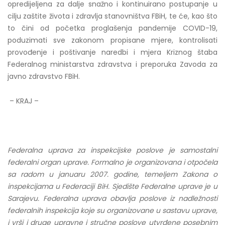
opredijeljena za dalje snažno i kontinuirano postupanje u
cilju zaštite života i zdravlja stanovništva FBiH, te će, kao što
to čini od početka proglašenja pandemije COVID-19,
poduzimati sve zakonom propisane mjere, kontrolisati
provođenje i poštivanje naredbi i mjera Kriznog štaba
Federalnog ministarstva zdravstva i preporuka Zavoda za
javno zdravstvo FBiH.
– KRAJ –
Federalna uprava za inspekcijske poslove je samostalni
federalni organ uprave. Formalno je organizovana i otpočela
sa radom u januaru 2007. godine, temeljem Zakona o
inspekcijama u Federaciji BiH. Sjedište Federalne uprave je u
Sarajevu. Federalna uprava obavlja poslove iz nadležnosti
federalnih inspekcija koje su organizovane u sastavu uprave,
i vrši i druge upravne i stručne poslove utvrđene posebnim