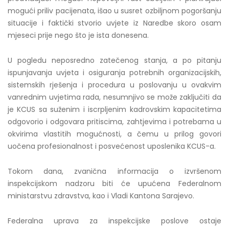
mogući priliv pacijenata, išao u susret ozbiljnom pogoršanju
situacije i faktički stvorio uvjete iz Naredbe skoro osam
mjeseci prije nego što je ista donesena.
U pogledu neposredno zatečenog stanja, a po pitanju
ispunjavanja uvjeta i osiguranja potrebnih organizacijskih,
sistemskih rješenja i procedura u poslovanju u ovakvim
vanrednim uvjetima rada, nesumnjivo se može zaključiti da
je KCUS sa suženim i iscrpljenim kadrovskim kapacitetima
odgovorio i odgovara pritiscima, zahtjevima i potrebama u
okvirima vlastitih mogućnosti, a čemu u prilog govori
uočena profesionalnost i posvećenost uposlenika KCUS-a.
Tokom dana, zvanična informacija o izvršenom
inspekcijskom nadzoru biti će upućena Federalnom
ministarstvu zdravstva, kao i Vladi Kantona Sarajevo.
Federalna uprava za inspekcijske poslove ostaje