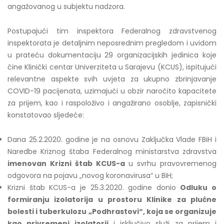
angažovanog u subjektu nadzora.
Postupajući tim inspektora Federalnog zdravstvenog
inspektorata je detaljnim neposrednim pregledom i uvidom
u prateću dokumentaciju 29 organizacijskih jedinica koje
čine Klinički centar Univerziteta u Sarajevu (KCUS), ispitujući
relevantne aspekte svih uvjeta za ukupno zbrinjavanje
COVID-19 pacijenata, uzimajući u obzir naročito kapacitete
za prijem, kao i raspoloživo i angažirano osoblje, zapisnički
konstatovao sljedeće:
Dana 25.2.2020. godine je na osnovu Zaključka Vlade FBiH i
Naredbe Kriznog štaba Federalnog ministarstva zdravstva
imenovan Krizni štab KCUS-a
u svrhu pravovremenog
odgovora na pojavu „novog koronavirusa“ u BiH;
Krizni štab KCUS-a je 25.3.2020. godine donio
Odluku o
formiranju izolatorija u prostoru Klinike za plućne
bolesti i tuberkulozu „Podhrastovi“, koja se organizuje
kao privremeni izolatorij
i isključivo služi za prijem i