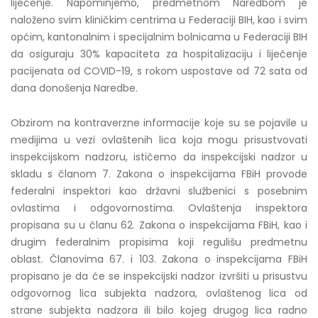
liječenje. Napominjemo, predmetnom Naredbom je
naloženo svim kliničkim centrima u Federaciji BIH, kao i svim
općim, kantonalnim i specijalnim bolnicama u Federaciji BIH
da osiguraju 30% kapaciteta za hospitalizaciju i liječenje
pacijenata od COVID-19, s rokom uspostave od 72 sata od
dana donošenja Naredbe.
Obzirom na kontraverzne informacije koje su se pojavile u
medijima u vezi ovlaštenih lica koja mogu prisustvovati
inspekcijskom nadzoru, ističemo da inspekcijski nadzor u
skladu s članom 7. Zakona o inspekcijama FBiH provode
federalni inspektori kao državni službenici s posebnim
ovlastima i odgovornostima. Ovlaštenja inspektora
propisana su u članu 62. Zakona o inspekcijama FBiH, kao i
drugim federalnim propisima koji regulišu predmetnu
oblast. Članovima 67. i 103. Zakona o inspekcijama FBiH
propisano je da će se inspekcijski nadzor izvršiti u prisustvu
odgovornog lica subjekta nadzora, ovlaštenog lica od
strane subjekta nadzora ili bilo kojeg drugog lica radno