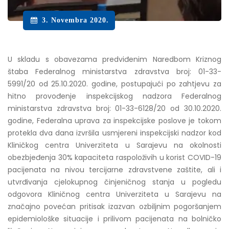
3. Novembra 2020.
U skladu s obavezama predviđenim Naredbom Kriznog
štaba Federalnog ministarstva zdravstva broj: 01-33-
5991/20 od 25.10.2020. godine, postupajući po zahtjevu za
hitno provođenje inspekcijskog nadzora Federalnog
ministarstva zdravstva broj: 01-33-6128/20 od 30.10.2020.
godine, Federalna uprava za inspekcijske poslove je tokom
protekla dva dana izvršila usmjereni inspekcijski nadzor kod
Kliničkog centra Univerziteta u Sarajevu na okolnosti
obezbjeđenja 30% kapaciteta raspoloživih u korist COVID-19
pacijenata na nivou tercijarne zdravstvene zaštite, ali i
utvrđivanja cjelokupnog činjeničnog stanja u pogledu
odgovora Kliničnog centra Univerziteta u Sarajevu na
značajno povećan pritisak izazvan ozbiljnim pogoršanjem
epidemiološke situacije i prilivom pacijenata na bolničko