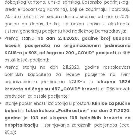
dobojskog Kantona, Unsko-sanskog, Bosansko-podrinjskog i
Srednje-bosanskog Kantona), koji se zaprimaju i obrađuju
24 sata tokom svih sedam dana u sedmici od marta 2020.
godine do danas, te koji se nakon unosa u elektronski
sistem generiraju pacijentu kod nadležnog Doma zdravlja;
Prema stanju
na dan 2.11.2020. godine broj ukupno
ležećih pacijenata na organizacionim jedinicama
KCUS-a je 808, od čega su 200 „COVID“ pacijenti
, a 608
ostali ležeći pacijenti;
Prema stanju na dan 2.11.2020. godine raspoloživost
bolničkih kapaciteta za ležeće pacijente na svim
organizacionim jedinicama KCUS-a je
ukupno 1.524
kreveta od čega su 457 „COVID“ kreveti
, a 1066 kreveti
predviđeni za ostale pacijente;
Stanje popunjenosti izolatorija u prostoru
Klinike za plućne
bolesti i tuberkulozu „Podhrastovi“ na dan 2.11.2020.
godine je 103 od ukupno 109 bolničkih kreveta za
hospitalizaciju
i zbrinjavanje zaraženih pacijenata (cca.
95%);