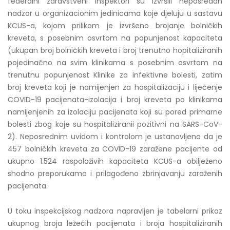
federalni zdravstveni inspektori su izvršili neposredan
nadzor u organizacionim jedinicama koje djeluju u sastavu
KCUS-a, kojom prilikom je izvršeno brojanje bolničkih
kreveta, s posebnim osvrtom na popunjenost kapaciteta
(ukupan broj bolničkih kreveta i broj trenutno hopitaliziranih
pojedinačno na svim klinikama s posebnim osvrtom na
trenutnu popunjenost Klinike za infektivne bolesti, zatim
broj kreveta koji je namijenjen za hospitalizaciju i liječenje
COVID-19 pacijenata-izolacija i broj kreveta po klinikama
namijenjenih za izolaciju pacijenata koji su pored primarne
bolesti zbog koje su hospitaliziranii pozitivni na SARS-CoV-
2). Neposrednim uvidom i kontrolom je ustanovljeno da je
457 bolničkih kreveta za COVID-19 zaražene pacijente od
ukupno 1.524 raspoloživih kapaciteta KCUS-a obilježeno
shodno preporukama i prilagođeno zbrinjavanju zaraženih
pacijenata.
U toku inspekcijskog nadzora napravljen je tabelarni prikaz
ukupnog broja ležećih pacijenata i broja hospitaliziranih