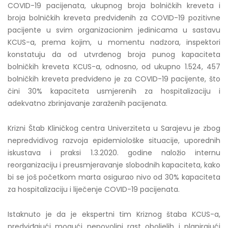
COVID-19 pacijenata, ukupnog broja bolničkih kreveta i
broja bolničkih kreveta predviđenih za COVID-19 pozitivne
pacijente u svim organizacionim jedinicama u sastavu
KCUS-a, prema kojim, u momentu nadzora, inspektori
konstatuju da od utvrđenog broja punog kapaciteta
bolničkih kreveta KCUS-a, odnosno, od ukupno 1.524, 457
bolničkih kreveta predviđeno je za COVID-19 pacijente, što
čini 30% kapaciteta usmjerenih za hospitalizaciju i
adekvatno zbrinjavanje zaraženih pacijenata.
Krizni Štab Kliničkog centra Univerziteta u Sarajevu je zbog
nepredvidivog razvoja epidemiološke situacije, uporednih
iskustava i praksi 1.3.2020. godine naložio internu
reorganizaciju i preusmjeravanje slobodnih kapaciteta, kako
bi se još početkom marta osigurao nivo od 30% kapaciteta
za hospitalizaciju i liječenje COVID-19 pacijenata.
Istaknuto je da je ekspertni tim Kriznog štaba KCUS-a,
predviđajući mogući nepovoljni rast oboljelih i planirajući