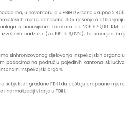
podacima, u novembru je u FBiH izvršeno ukupno 2.405
emioloških mjera, doneseno 405 rješenja o otklanjanju
 naloga s finansijskim teretom od 205.570,00 KM. U
izvršenih nadzora (za 199 ili 9,02%), te smanjen broj
ima sinhronizovanog djelovanja inspekcijskih organa u
nim podacima na području pojedinih kantona isključivo
ntonalni inspekcijski organi.
e subjekte i građane FBiH da poštuju propisane mjere
e i normalizaciji stanja u FBiH.