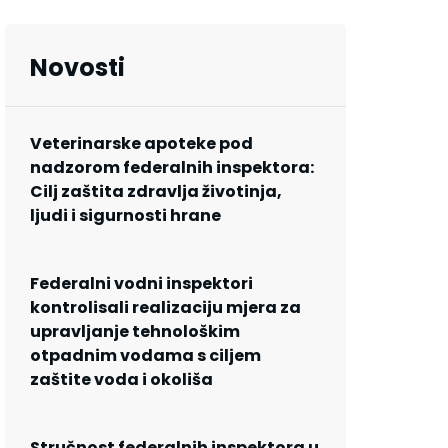
Novosti
Veterinarske apoteke pod
nadzorom federalnih inspektora:
Cilj zaštita zdravlja životinja,
ljudi i sigurnosti hrane
Federalni vodni inspektori
kontrolisali realizaciju mjera za
upravljanje tehnološkim
otpadnim vodama s ciljem
zaštite voda i okoliša
Stručnost federalnih inspektora u