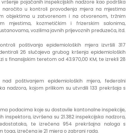
no vršenje pojačanih inspekcijskih nadzore kao podrška
 naročito u kontroli provođenja mjera na mjestima
jskim objektima u zatvorenom i na otvorenom, tržnim
m mjestima, kozmetičkim i frizerskim salonima,
stanovama, vozilima javnih prijevoznih preduzeća, itd.
troli poštivanja epidemioloških mjera izvršili 317
identirali 26 slučajeva grubog kršenja epidemioloških
ozi s finansijskim teretom od 43.970,00 KM, te izrekli 28
nad poštivanjem epidemioloških mjera, federalni
jska nadzora, kojom prilikom su utvrdili 133 prekršaja s
ema podacima koje su dostavile kantonalne inspekcije,
 inspektora, izvršena su 21.382 inspekcijska nadzora,
nedostataka, te izrečena 954 prekršajna naloga s
m toga, izrečena je 21 mjera o zabrani rada.