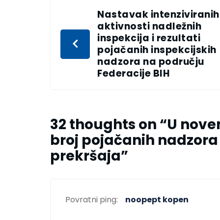
Nastavak intenziviranih
aktivnosti nadležnih
inspekcija i rezultati
pojačanih inspekcijskih
nadzora na području
Federacije BIH
32 thoughts on “
U nove
broj pojačanih nadzora 
prekršaja
”
Povratni ping:
noopept kopen