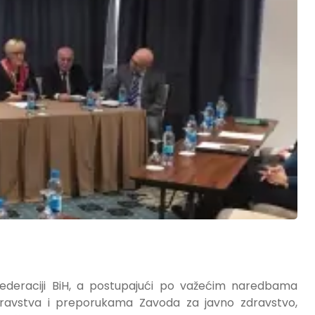
 Federaciji BiH, a postupajući po važećim naredbama
dravstva i preporukama Zavoda za javno zdravstvo,