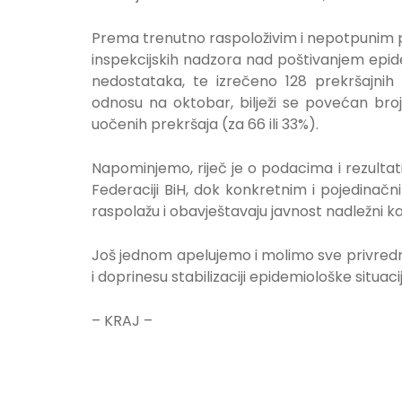
Prema trenutno raspoloživim i nepotpunim 
inspekcijskih nadzora nad poštivanjem epid
nedostataka, te izrečeno 128 prekršajnih
odnosu na oktobar, bilježi se povećan broj 
uočenih prekršaja (za 66 ili 33%).
Napominjemo, riječ je o podacima i rezultat
Federaciji BiH, dok konkretnim i pojedinač
raspolažu i obavještavaju javnost nadležni ka
Još jednom apelujemo i molimo sve privredn
i doprinesu stabilizaciji epidemiološke situacij
– KRAJ –