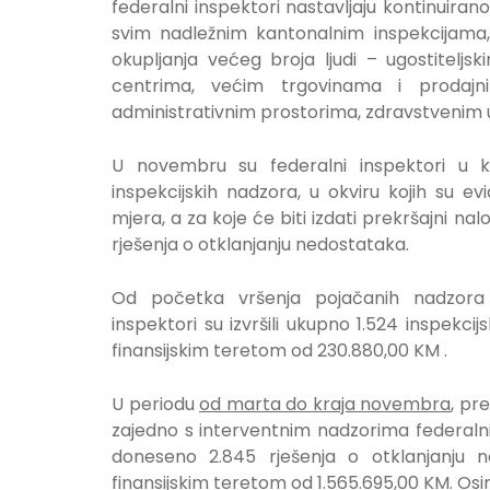
federalni inspektori nastavljaju kontinuira
svim nadležnim kantonalnim inspekcijama,
okupljanja većeg broja ljudi – ugostitel
centrima, većim trgovinama i prodajni
administrativnim prostorima, zdravstvenim u
U novembru su federalni inspektori u kon
inspekcijskih nadzora, u okviru kojih su ev
mjera, a za koje će biti izdati prekršajni nal
rješenja o otklanjanju nedostataka.
Od početka vršenja pojačanih nadzora 
inspektori su izvršili ukupno 1.524 inspekci
finansijskim teretom od 230.880,00 KM .
U periodu
od marta do kraja novembra
, pr
zajedno s interventnim nadzorima federalnih
doneseno 2.845 rješenja o otklanjanju 
finansijskim teretom od 1.565.695,00 KM. Osi