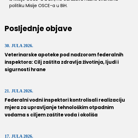
politiku Misije OSCE-a u BiH.
Posljednje objave
30. JULA 2026.
Veterinarske apoteke pod nadzorom federalnih
inspektora: Cilj zaštita zdravlja životinja, ljudi i
sigurnosti hrane
21. JULA 2026.
Federalni vodni inspektori kontrolisali realizaciju
mjera za upravljanje tehnološkim otpadnim
vodama s ciljem zaštite voda i okoliša
17. JULA 2026.