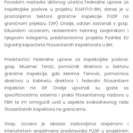
Povodom nastavka aktivnog učešća Federalne uprave za
inspekcijske poslove u projektu EU4FITO–BiH, danas je u
prostorijama Sektora granične inspekcije FUZIP na
graničnom prijelazu (GP) Orašje, održan sastanak s gosp.
Eduardom Uccierom, rezidentnim twinning savjetnikom i
njegovim kolegama, predstavnicima projekta Podrške EU
izgradnji kapaciteta fitosanitarnih inspektorata u BiH.
Predstavnici Federalne uprave za inspekcijske poslove,
gosp. Muamer Terzić, pomoćnik direktora u Sektoru
granične inspekcije, gđa Merima Tanović, pomoćnica
direktora u Kabinetu direktora i federalni fitosanitarni
inspektori na GP Orašje upoznali su goste sa
specifičnostima sistema i praksi fitosanitarnog nadzora u
FBiH te im omogućili uvid u aspekte svakodnevnog rada
fitosanitarnih inspektora na granicama.
Gosp. Ucciero je iskazao zadovoljstvo stepenom i
intenzitetom angažmana predstavnika FUZIP u projektnim