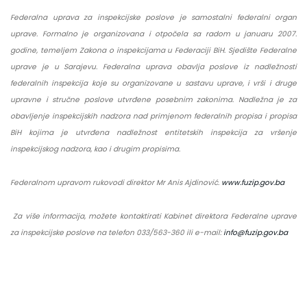
Federalna uprava za inspekcijske poslove je samostalni federalni organ
uprave. Formalno je organizovana i otpočela sa radom u januaru 2007.
godine, temeljem Zakona o inspekcijama u Federaciji BiH. Sjedište Federalne
uprave je u Sarajevu. Federalna uprava obavlja poslove iz nadležnosti
federalnih inspekcija koje su organizovane u sastavu uprave, i vrši i druge
upravne i stručne poslove utvrđene posebnim zakonima. Nadležna je za
obavljenje inspekcijskih nadzora nad primjenom federalnih propisa i propisa
BiH kojima je utvrđena nadležnost entitetskih inspekcija za vršenje
inspekcijskog nadzora, kao i drugim propisima.
Federalnom upravom rukovodi direktor Mr Anis Ajdinović.
www.fuzip.gov.ba
Za više informacija, možete kontaktirati Kabinet direktora Federalne uprave
za inspekcijske poslove na telefon 033/563-360 ili e-mail:
info@fuzip.gov.ba