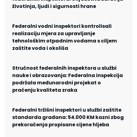
životinja, ljudi i sigurnosti hrane
Federalni vodni inspektori kontrolisali
realizaciju mjera za upravljanje
tehnološkim otpadnim vodama s ciljem
zaštite voda i okoliša
Stručnost federalnih inspektora u službi
nauke i obrazovanja: Federalna inspekcija
podržala međunarodni projekat o
praćenju kvaliteta zraka
Federalni tržišni inspektori u službi zaštite
standarda građana: 54.000 KM kazni zbog
prekoračenja propisane cijene hljeba