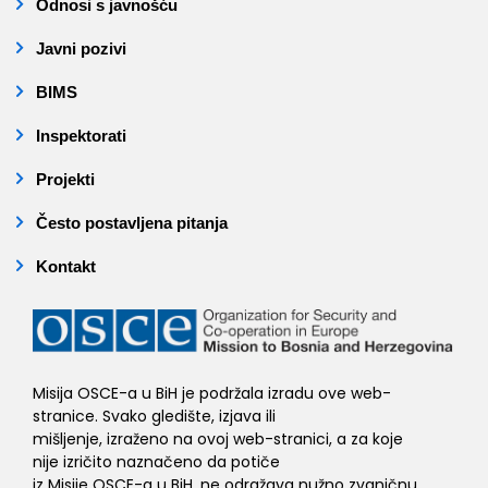
Odnosi s javnošću
Javni pozivi
BIMS
Inspektorati
Projekti
Često postavljena pitanja
Kontakt
Misija OSCE-a u BiH je podržala izradu ove web-
stranice. Svako gledište, izjava ili
mišljenje, izraženo na ovoj web-stranici, a za koje
nije izričito naznačeno da potiče
iz Misije OSCE-a u BiH, ne odražava nužno zvaničnu