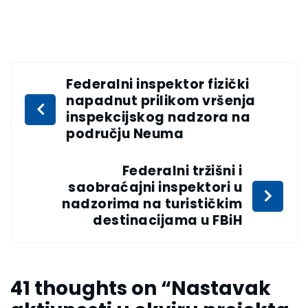
Federalni inspektor fizički
napadnut prilikom vršenja
inspekcijskog nadzora na
području Neuma
Federalni tržišni i
saobraćajni inspektori u
nadzorima na turističkim
destinacijama u FBiH
41 thoughts on “
Nastavak