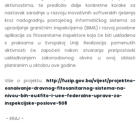
aktivnostima, te predložio dalje konkretne korake za
nastavak saradnje u razvoju inovativnih softverskih rješenja
kroz nadogradnju postojećeg informatičkog sistema za
upravljanje graničnim inspekcijama (BIMS) i razvoj posebne
aplikacije za fitosanitarne inspektore koja će biti usklađena
s praksama u Evropskoj Uniji. Realizacija pomenutih
aktivnosti će započeti nakon stvaranja pretpostavki
usklađivanjem zakonodavnog okvira u ovoj oblasti
planiranim u oktobru ove godine.
Više o projektu:
http://fuzip.gov.ba/vijest/projektno-
osnaivanje-dravnog-fitosanitarnog-sistema-na-
nivou-bih-eu4fito-i-uee-federalne-uprave-za-
inspekcijske-poslove-508
– KRAJ –