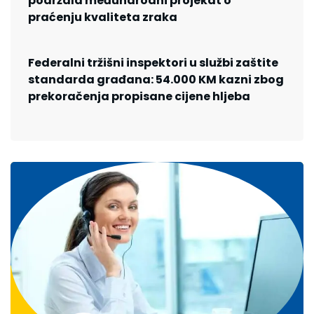
podržala međunarodni projekat o
praćenju kvaliteta zraka
Federalni tržišni inspektori u službi zaštite
standarda građana: 54.000 KM kazni zbog
prekoračenja propisane cijene hljeba