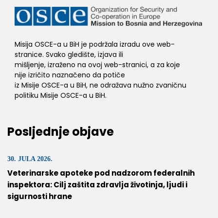
Misija OSCE-a u BiH je podržala izradu ove web-
stranice. Svako gledište, izjava ili
mišljenje, izraženo na ovoj web-stranici, a za koje
nije izričito naznačeno da potiče
iz Misije OSCE-a u BiH, ne odražava nužno zvaničnu
politiku Misije OSCE-a u BiH.
Posljednje objave
30. JULA 2026.
Veterinarske apoteke pod nadzorom federalnih
inspektora: Cilj zaštita zdravlja životinja, ljudi i
sigurnosti hrane