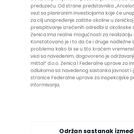
preduzeću. Od strane predstavnika „Arcelor 
vezi sa planiranim investicijama koje će una
za cilj unapređenje zaštite okoline u zeničko
preispitivanje izrečenih odredbi iz okolinske d
Zenica ima realne mogućnosti za realizaciju 
Konstatovano je i to da će i druge nadležne i
problema kako bi se u što kraćem vremensko
vezi sa navedenim, dogovoreno je održavan
mittal” d.o.o. Zenica i Federalne uprave za i
odlukama sa navedenog sastanka javnost i g
stranice Federalne uprave za inspekcijske p
informisanja.
Održan sastanak izmeđ