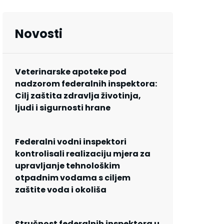
Novosti
Veterinarske apoteke pod
nadzorom federalnih inspektora:
Cilj zaštita zdravlja životinja,
ljudi i sigurnosti hrane
Federalni vodni inspektori
kontrolisali realizaciju mjera za
upravljanje tehnološkim
otpadnim vodama s ciljem
zaštite voda i okoliša
Stručnost federalnih inspektora u