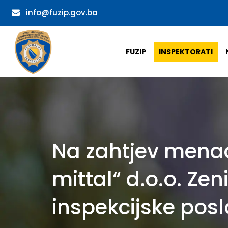
info@fuzip.gov.ba
FUZIP
INSPEKTORATI
Na zahtjev menad
mittal“ d.o.o. Ze
inspekcijske pos