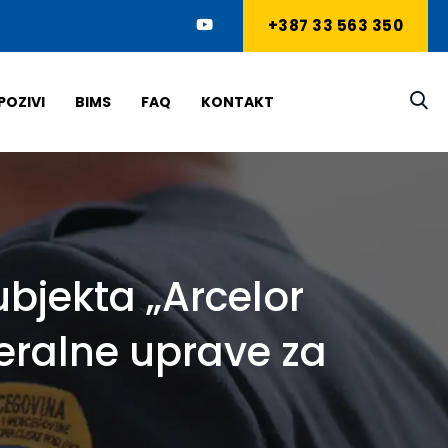
+387 33 563 350
POZIVI
BIMS
FAQ
KONTAKT
bjekta „Arcelor
deralne uprave za