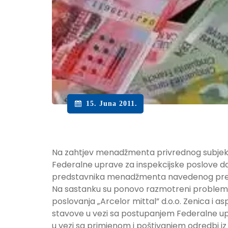
15. Juna 2011.
Na zahtjev menadžmenta privrednog subjekta 
Federalne uprave za inspekcijske poslove da
predstavnika menadžmenta navedenog predu
Na sastanku su ponovo razmotreni problemi 
poslovanja „Arcelor mittal” d.o.o. Zenica i a
stavove u vezi sa postupanjem Federalne upr
u vezi sa primjenom i poštivanjem odredbi i