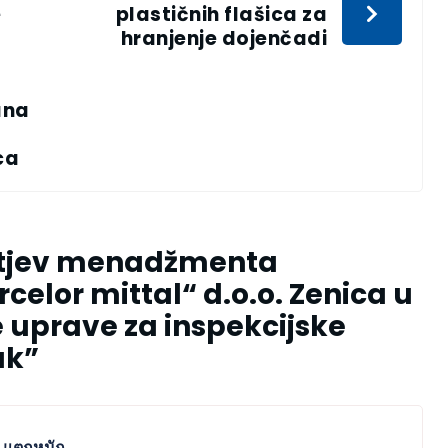
e
plastičnih flašica za
hranjenje dojenčadi
E
ana
ca
tjev menadžmenta
celor mittal“ d.o.o. Zenica u
 uprave za inspekcijske
ak
”
ย แตกหนัก