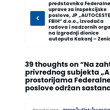
predstavnika Federaln
uprave za inspekcijske
poslove, JP „AUTOCEST
FBIH“ d.o.o., izvođača
radova i nadzornih org
na izgradnji dionice
autoputa Kakanj – Zeni
39 thoughts on “
Na zah
privrednog subjekta „Ar
prostorijama Federalne
poslove održan sastan
Povratni ping:
สุดยอดเว็บ Slot เว็บแตกง่า