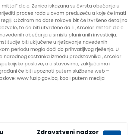
mittal” d.o.o. Zenica iskazana su čvrsta obećanja u
prijediti proces rada u ovom preduzeću a koje će imati
j regiji. Obzirom na date rokove bit će izvršeno detaljno
ozvole, te će biti utvrđeno da li „Arcelor mittal” d.o.o.
navedenih obećanja u smislu planiranih investicija.
nstitucije biti uključene u rješavanje navedenih
m periodu moglo doći do prihvatljivog rješenja. U
je narednog sastanka između predstavnika „Arcelor
nspekcijske poslove, a o stavovima, zaključcima i
rađani će biti upoznati putem službene web –
oslove: www.fuzip.gov.ba, kao i putem medija
u
Zdravstveni nadzor