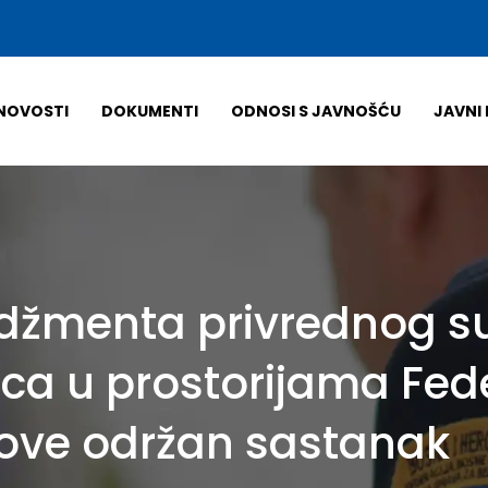
NOVOSTI
DOKUMENTI
ODNOSI S JAVNOŠĆU
JAVNI 
žmenta privrednog su
nica u prostorijama Fe
love održan sastanak