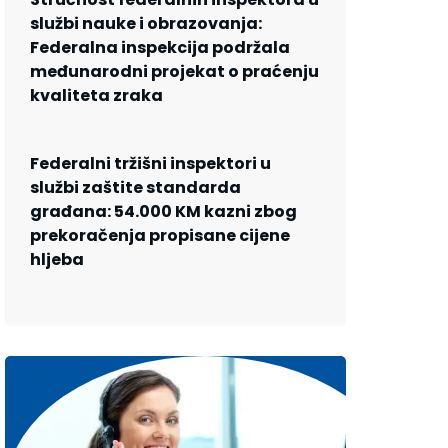
službi nauke i obrazovanja:
Federalna inspekcija podržala
međunarodni projekat o praćenju
kvaliteta zraka
Federalni tržišni inspektori u
službi zaštite standarda
građana: 54.000 KM kazni zbog
prekoračenja propisane cijene
hljeba