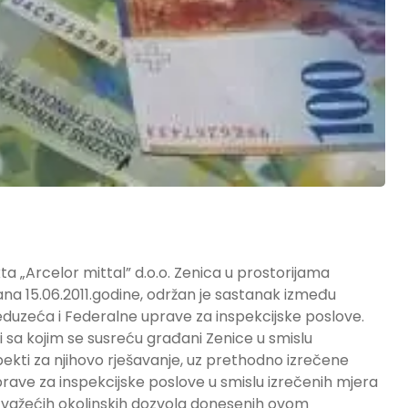
„Arcelor mittal” d.o.o. Zenica u prostorijama
na 15.06.2011.godine, održan je sastanak između
zeća i Federalne uprave za inspekcijske poslove.
sa kojim se susreću građani Zenice u smislu
spekti za njihovo rješavanje, uz prethodno izrečene
ave za inspekcijske poslove u smislu izrečenih mjera
z važećih okolinskih dozvola donesenih ovom